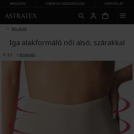
MAGAZIN
CSERE ÉS VISSZAKÜLDÉS
KAPCSOLAT
Női alsók
Iga alakformáló női alsó, szárakkal
3,5
|
1
értékelés