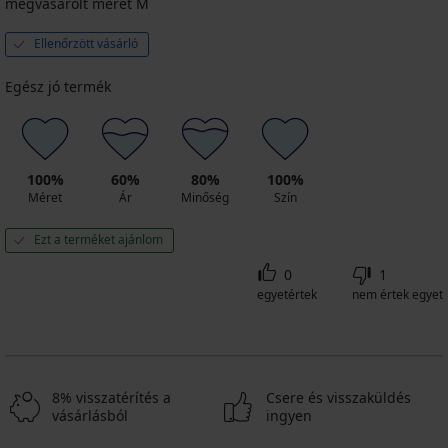
megvásárolt méret M
3+1
3+1
3+1
3+1
3+1
INGYEN
INGYEN
INGYEN
INGYEN
INGYEN
Ellenőrzött vásárló
Egész jó termék
100%
60%
80%
100%
Méret
Ár
Minőség
Szín
Ezt a terméket ajánlom
0
1
egyetértek
nem értek egyet
8% visszatérítés a
Csere és visszaküldés
vásárlásból
ingyen