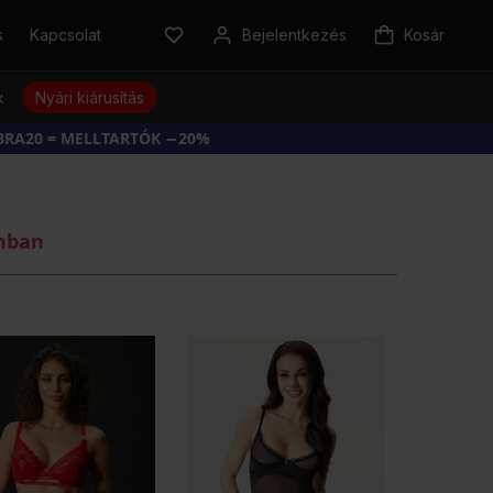
s
Kapcsolat
Bejelentkezés
Kosár
k
Nyári kiárusítás
BRA20 = MELLTARTÓK −20%
omban