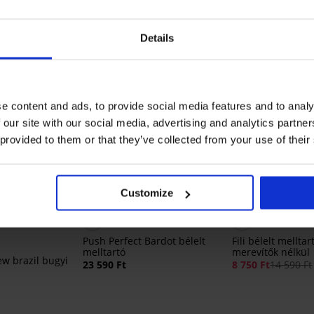
Details
e content and ads, to provide social media features and to analy
 our site with our social media, advertising and analytics partn
 provided to them or that they’ve collected from your use of their
Customize
Bestseller
Kedvezmény -40
4,7
4,9
Push Perfect Bardot bélelt
Fili bélelt melltar
melltartó
merevítők nélkül
w brazil bugyi
23 590 Ft
8 750 Ft
14 590 Ft