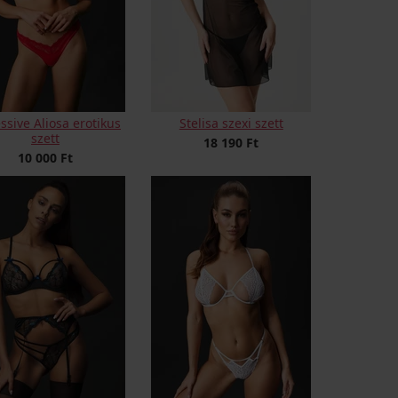
sive Aliosa erotikus
Stelisa szexi szett
szett
18 190 Ft
10 000 Ft