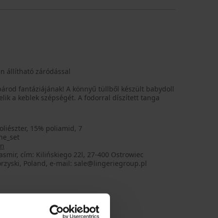
n állítható záródással
párod fantáziájának! A könnyű tüllből készült babydoll
lik a keblek szépségét. A fodorral díszített tanga
liészter, 15% poliamid, 7
ne_set
on
smir, cím: Kilińskiego 22l, 27-400 Ostrowiec
rzyski, Poland, e-mail: sale@lingeriegroup.pl