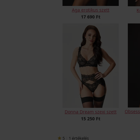
Aga erotikus szett
K
17 690 Ft
Obsessi
Donna Dream szexi szett
15 250 Ft
5
|
1
értékelés