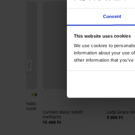
Consent
This website uses cookies
We use cookies to personalis
information about your use of
other information that you’ve
EN
3+1 INGYEN
r
Bestseller
5
4,9
sh-Up alakformáló
magas derékrésszel
Carmen Basic bélelt
Lady Grace Ne
melltartó
9 090 Ft
15 490 Ft