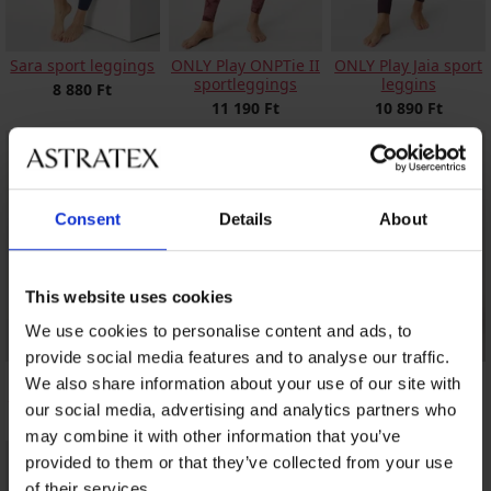
Sara sport leggings
ONLY Play ONPTie II
ONLY Play Jaia sport
sportleggings
leggins
8 880 Ft
11 190 Ft
10 890 Ft
Consent
Details
About
This website uses cookies
We use cookies to personalise content and ads, to
provide social media features and to analyse our traffic.
ONLY Play ONPJam
ONLY Play ONPJoa
ONLY Play Curvy
We also share information about your use of our site with
Sana sport leggings
sport leggings
Fold sportnadrág
our social media, advertising and analytics partners who
11 820 Ft
7 900 Ft
14 590 Ft
may combine it with other information that you’ve
provided to them or that they’ve collected from your use
of their services.