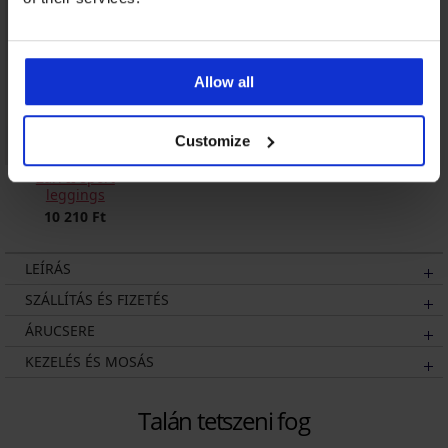
Allow all
Customize
Zari II sport
leggings
10 210 Ft
LEÍRÁS
SZÁLLÍTÁS ÉS FIZETÉS
ÁRUCSERE
KEZELÉS ÉS MOSÁS
Talán tetszeni fog