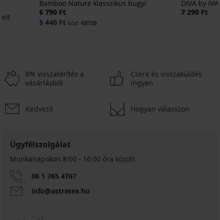
Bamboo Nature klasszikus bugyi
DIVA by IVA 
6 790 Ft
7 290 Ft
lelt
5 440 Ft
kód:
GET20
8% visszatérítés a
Csere és visszaküldés
vásárlásból
ingyen
Kedvező
Hogyan válasszon
Ügyfélszolgálat
Munkanapokon 8:00 - 16:00 óra között
06 1 765 4767
info@astratex.hu