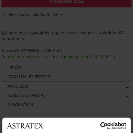
KOSÁRBA TESZ
Hozzáadás a kedvencekhez
Ingyenes csere vagy visszaküldés 30
napon belül
A termék AZONNAL szállítható.
Rendeljen még ma és az árut megkapja Kedd
2026
-08-11
LEÍRÁS
SZÁLLÍTÁS ÉS FIZETÉS
ÁRUCSERE
KEZELÉS ÉS MOSÁS
A MÁRKÁRÓL
Talán tetszeni fog