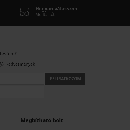
Hogyan válasszon
Melltartót
tesülni?
kedvezmények
FELIRATKOZOM
Megbízható bolt