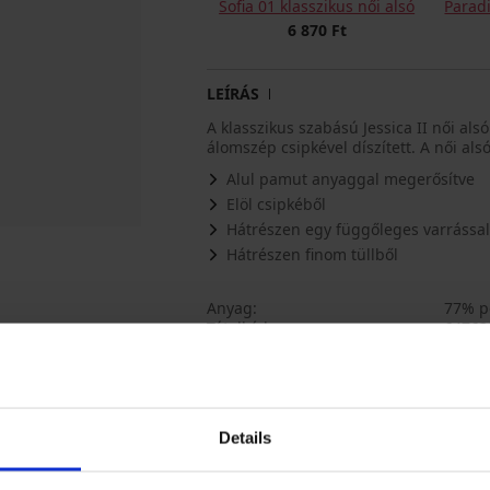
Sofia 01 klasszikus női alsó
Paradi
6 870 Ft
LEÍRÁS
A klasszikus szabású Jessica II női al
álomszép csipkével díszített. A női alsó
Alul pamut anyaggal megerősítve
Elöl csipkéből
Hátrészen egy függőleges varrással
Hátrészen finom tüllből
Anyag
77% po
Tételkód
64763
Márka
Rosm
Gyártó
NEW R
Riga, 
Details
Talán tetszeni fog