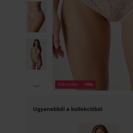
Kiárusítás
-70%
Ugyanebből a kollekcióból