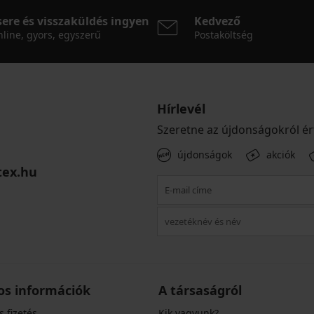
sere és visszaküldés ingyen
Kedvező
line, gyors, egyszerű
Postaköltség
Hírlevél
Szeretne az újdonságokról ér
újdonságok
akciók
tex.hu
os információk
A társaságról
s fizetés
Kik vagyunk?