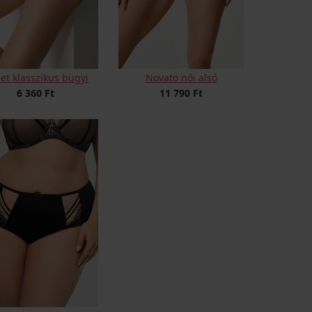
et klasszikus bugyi
Novato női alsó
6 360 Ft
11 790 Ft