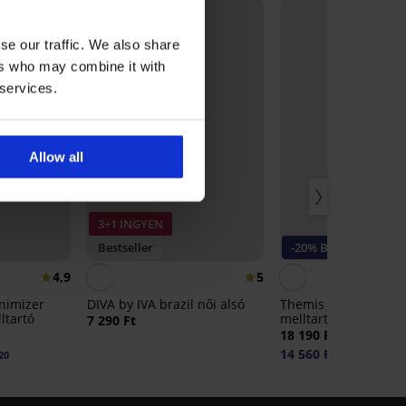
se our traffic. We also share
ers who may combine it with
 services.
Allow all
3+1 INGYEN
Bestseller
-20% BRA20
4,9
5
nimizer
DIVA by IVA brazil női alsó
Themis Lace Nature 
ltartó
melltartó
7 290 Ft
18 190 Ft
14 560 Ft
20
kód:
BRA20