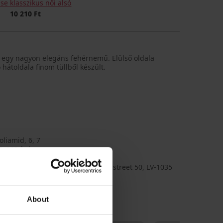
se klasszikus női alsó
10 210 Ft
só egy nagyon elegáns fehérnemű. Elülső oldala
 hátoldala finom tüllből készült.
liamid, 6, 7
2_168_kal
e
OSME SIA, cím: Augusta Deglava street 50, LV-1035
Latvia, e-mail: info@rosme.com
About