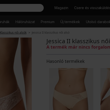
Keresés
Magazin
Csere és visszaküldé
őruhák
Hálóruházat
Premium
Új termékek
Utolsó darabo
Klasszikus női alsók
Jessica II klasszikus női alsó
Jessica II klasszikus nő
A termék már nincs forgal
Hasonló termékek