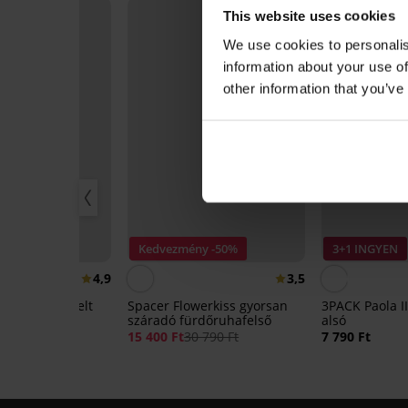
LIMITED
This website uses cookies
We use cookies to personalis
information about your use of
other information that you’ve
r
Kedvezmény -50%
3+1 INGYEN
4,9
3,5
ct Bardot bélelt
Spacer Flowerkiss gyorsan
3PACK Paola II
száradó fürdőruhafelső
alsó
15 400 Ft
30 790 Ft
7 790 Ft