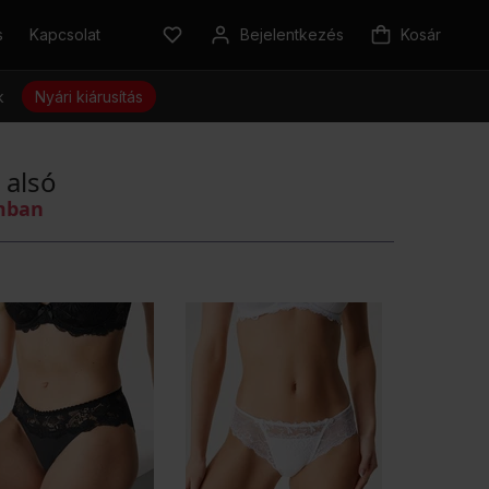
s
Kapcsolat
Bejelentkezés
Kosár
k
Nyári kiárusítás
i alsó
omban