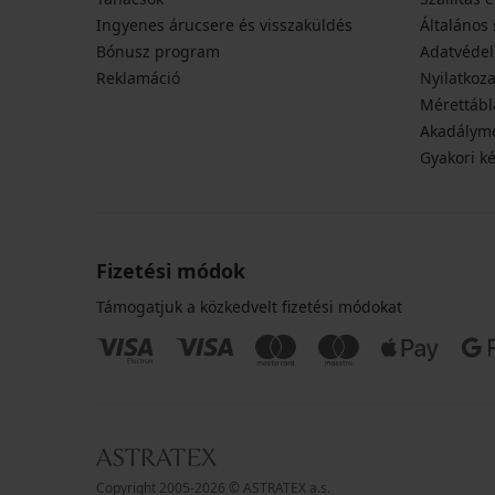
kód
Ingyenes árucsere és visszaküldés
Általános 
BRA20
Bónusz program
Adatvédel
Reklamáció
Nyilatkoza
Mérettábl
Akadályme
Gyakori k
Fizetési módok
Támogatjuk a közkedvelt fizetési módokat
Copyright 2005-2026 © ASTRATEX a.s.