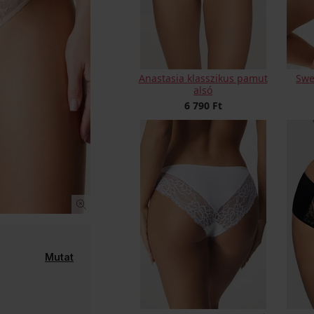
Anastasia klasszikus pamut
Swe
alsó
6 790 Ft
Mutat