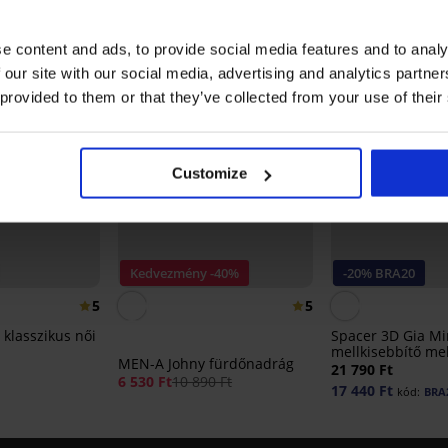
LIMITED
e content and ads, to provide social media features and to analy
 our site with our social media, advertising and analytics partn
 provided to them or that they’ve collected from your use of their
Customize
Kedvezmény -40%
-20% BRA20
5
5
 klasszikus női
Spacer 3D Gia Mi
mellkisebbítő mel
MEN-A Johny fürdőnadrág
21 790 Ft
6 530 Ft
10 890 Ft
17 440 Ft
kód:
BRA