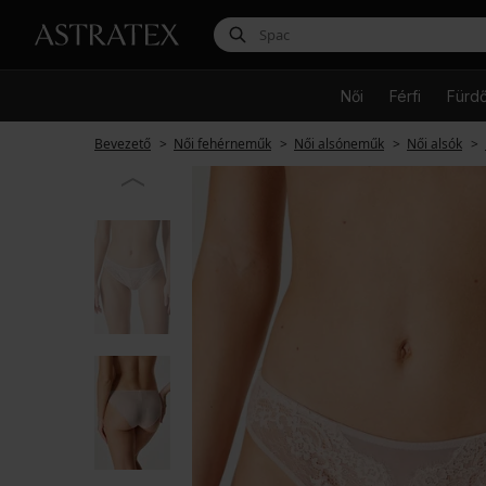
Női
Férfi
Fürd
Bevezető
Női fehérneműk
Női alsóneműk
Női alsók