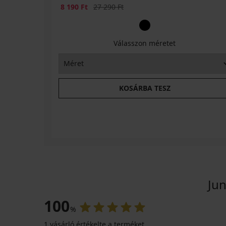
Kedvezmény
Eredeti ár
8 190 Ft
27 290 Ft
Válasszon méretet
KOSÁRBA TESZ
Ju
100
%
1 vásárló értékelte a terméket