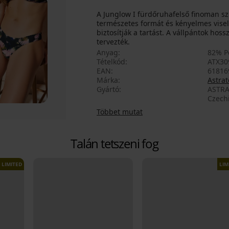
A Junglow I fürdőruhafelső finoman szí
természetes formát és kényelmes visele
biztosítják a tartást. A vállpántok hoss
tervezték.
Anyag
82% P
Tételkód
ATX30
EAN
61816
Márka
Astrat
Gyártó
ASTRA
Czech
Többet mutat
Talán tetszeni fog
LIMITED
LIM