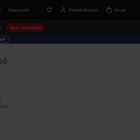
s
Kapcsolat
Bejelentkezés
Kosár
k
Nyári kiárusítás
MP
lső
?
ázat