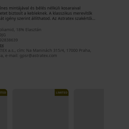
nes mintájával és bélés nélküli kosaraival
tet biztosít a kebleknek. A klasszikus merevítők
zát igény szerint állíthatod. Az Astratex szakértői
oliamid, 18% Elasztán
9JG
92838639
ex
TEX a.s., cím: Na Maninách 315/4, 17000 Praha,
ia, e-mail: gpsr@astratex.com
ITED
LIMITED
LIMITED