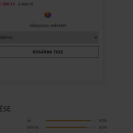
Kedvezmény
Eredeti ár
Kedvezmén
Er
2 750 Ft
5 490 Ft
8 150 Ft
Válasszon méretet
KOSÁRBA TESZ
ÉSE
Ár
90%
Méret
83%