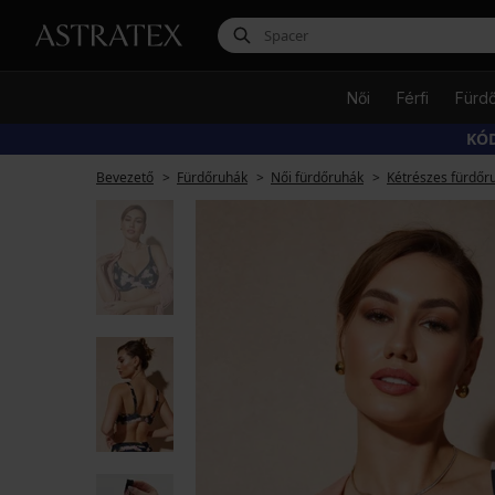
Női
Férfi
Fürd
KÓD
Bevezető
Fürdőruhák
Női fürdőruhák
Kétrészes fürdőr