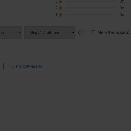
3
0x
2
0x
1
0x
Mérettanácsadó 
.
Ellenőrzött vásárló