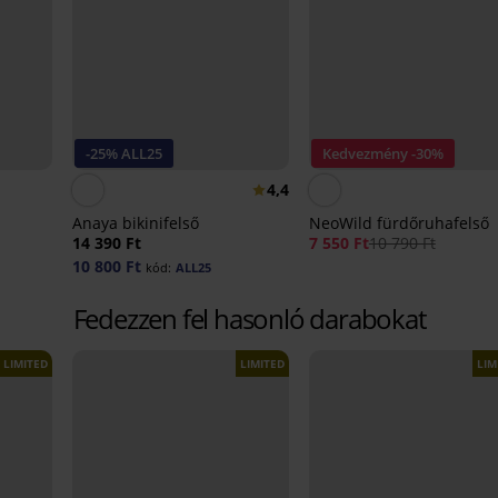
-25% ALL25
Kedvezmény -30%
4,4
Anaya bikinifelső
NeoWild fürdőruhafelső
14 390 Ft
7 550 Ft
10 790 Ft
10 800 Ft
kód:
ALL25
Fedezzen fel hasonló darabokat
LIMITED
LIMITED
LIM