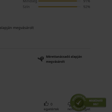
Minőség
91%
Szín
92%
alapján megvásárolt
Mérettanácsadó alapján
megvásárolt
0
0
egyetértek
nem értek egyet