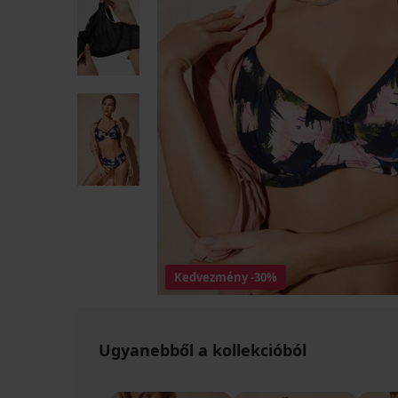
Kedvezmény
-30%
Ugyanebből a kollekcióból