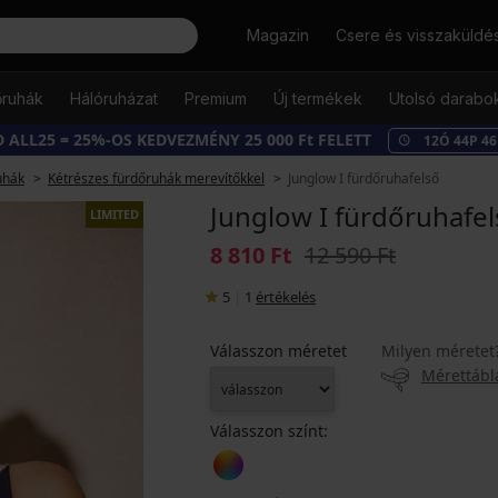
Keresés
Magazin
Csere és visszaküldé
őruhák
Hálóruházat
Premium
Új termékek
Utolsó darabo
 ALL25 = 25%-OS KEDVEZMÉNY 25 000 Ft FELETT
12
Ó
44
P
45
uhák
Kétrészes fürdőruhák merevítőkkel
Junglow I fürdőruhafelső
Junglow I fürdőruhafe
LIMITED
8 810 Ft
12 590 Ft
5
|
1
értékelés
Válasszon méretet
Milyen méretet
Mérettábl
Válasszon színt: