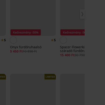
Kedvezmény -50%
Kedvezmény -50%
5
5
3,
Onyx fürdőruhaalsó
Spacer Flowerkiss gyorsan
száradó fürdőruhafelső
5 450 Ft
10 890 Ft
15 400 Ft
30 790 Ft
ITED
LIMITED
LIMITED