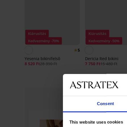
Kiárusítás
Kiárusítás
Kedvezmény -70%
Kedvezmény -50%
5
Yesenia bikinifelső
Dericia Red bikini
8 520 Ft
28 390 Ft
7 750 Ft
15 480 Ft
Consent
This website uses cookies