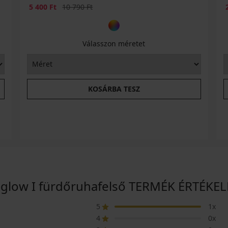
Kedvezmény
Eredeti ár
5 400 Ft
10 790 Ft
Válasszon méretet
KOSÁRBA TESZ
nglow I fürdőruhafelső TERMÉK ÉRTÉKEL
5
1x
4
0x