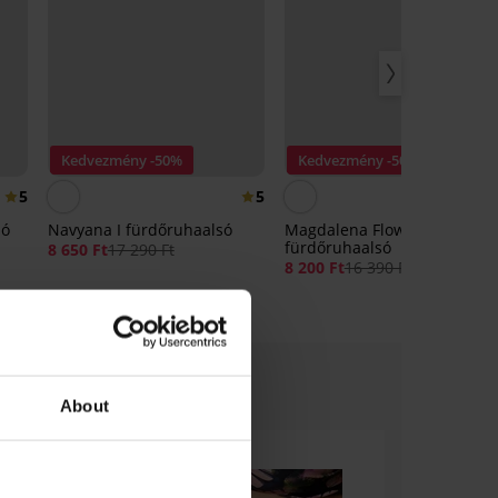
Kedvezmény -50%
Kedvezmény -50%
5
5
só
Navyana I fürdőruhaalsó
Magdalena Flow
fürdőruhaalsó
8 650 Ft
17 290 Ft
8 200 Ft
16 390 Ft
About