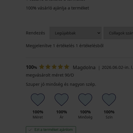
100% vásárló ajánlja a terméket
Rendezés
Megjelenítve
1
értékelés 1 értékelésből
100
Magdolna
2026.06.02-in. l
%
megvásárolt méret 90/D
Szuper jó minőség és nagyon szép.
100%
100%
100%
100%
Méret
Ár
Minőség
Szín
Ezt a terméket ajánlom