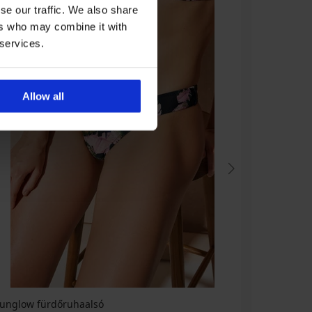
se our traffic. We also share
ers who may combine it with
 services.
Allow all
Junglow fürdőruhaalsó
Junglow k