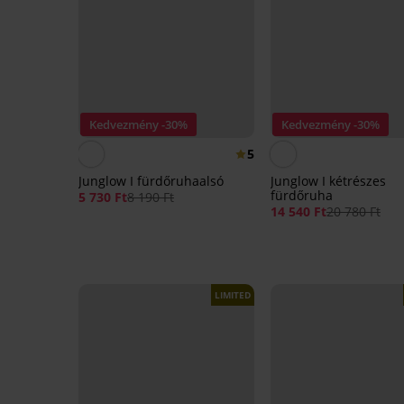
Kedvezmény -30%
Kedvezmény -30%
5
Junglow I fürdőruhaalsó
Junglow I kétrészes
fürdőruha
5 730 Ft
8 190 Ft
14 540 Ft
20 780 Ft
LIMITED