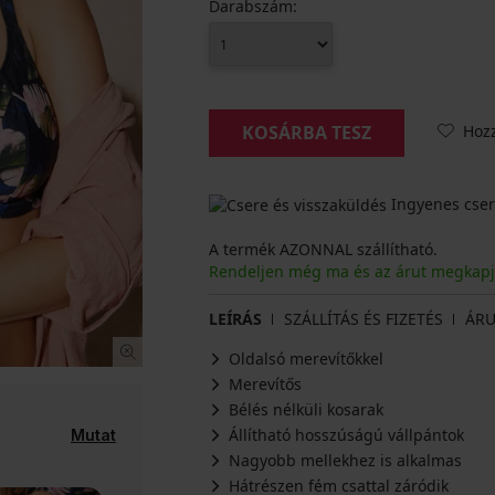
Darabszám:
Hoz
KOSÁRBA TESZ
Ingyenes cser
A termék AZONNAL szállítható.
Rendeljen még ma és az árut megkap
LEÍRÁS
SZÁLLÍTÁS ÉS FIZETÉS
ÁRU
Oldalsó merevítőkkel
Merevítős
Bélés nélküli kosarak
Állítható hosszúságú vállpántok
Mutat
Nagyobb mellekhez is alkalmas
Hátrészen fém csattal záródik