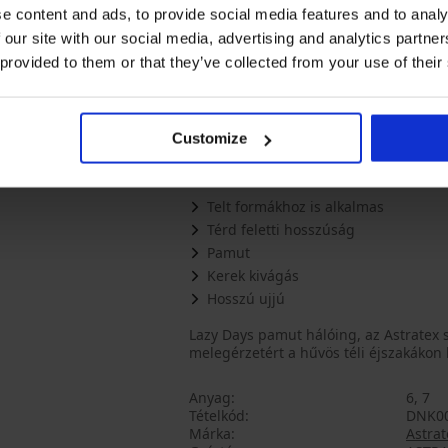
e content and ads, to provide social media features and to analy
Good night rövid pamut
DKNY B
 our site with our social media, advertising and analytics partn
hálóing
 provided to them or that they’ve collected from your use of their
10 890 Ft
5
|
2
értékelés
Customize
LEÍRÁS
Telt formákhoz is alkalmas
Térd feletti hosszúság
Pamut
Kerek kivágás
Hosszú ujjú
Lazy Days pamut hálóing, az Astratex 
melegérzetért a hűvös téli éjszakákon 
Anyag
6, 7
Tételkód
DNK00
Márka
Astrat