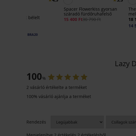
Spacer Flowerkiss gyorsan
The
száradó fürdőruhafelső
mel
Carmen Basic bélelt
15 400 Ft
30 790 Ft
18 
melltartó
14 
15 490 Ft
12 400 Ft
kód:
BRA20
Lazy 
100
%
2 vásárló értékelte a terméket
-30%
100% vásárló ajánlja a terméket
5
5
Comfort
Rendezés
Highwaist
Essential
leggings
V-
Megjelenítve
2
értékelés 2 értékelésből