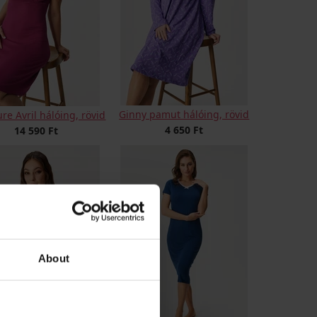
Ginny pamut hálóing, rövid
re Avril hálóing, rövid
4 650 Ft
14 590 Ft
About