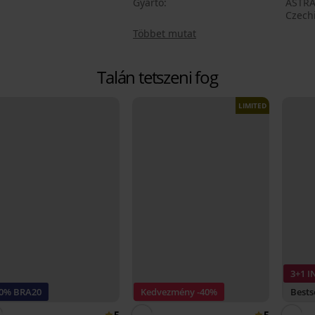
Gyártó
ASTRA
Czech
Többet mutat
Talán tetszeni fog
LIMITED
3+1 
20% BRA20
Kedvezmény -40%
Bests
5
5