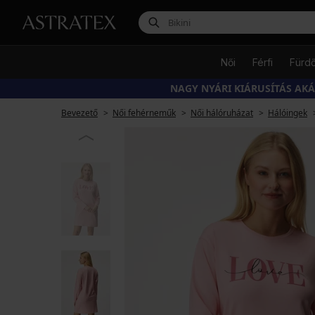
Női
Férfi
Fürd
NAGY NYÁRI KIÁRUSÍTÁS AK
Bevezető
Női fehérneműk
Női hálóruházat
Hálóingek