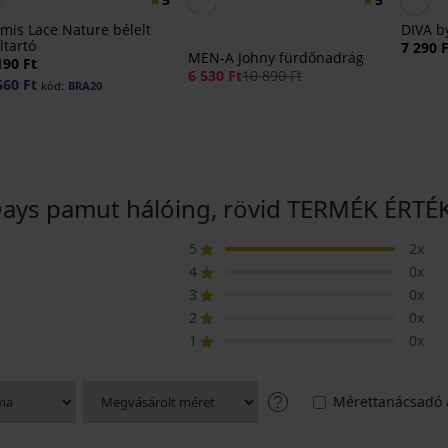
mis Lace Nature bélelt
DIVA by
ltartó
7 290 
MEN-A Johny fürdőnadrág
190 Ft
6 530 Ft
10 890 Ft
560 Ft
kód:
BRA20
Days pamut hálóing, rövid TERMÉK ÉRTÉ
5
2x
4
0x
3
0x
2
0x
1
0x
Mérettanácsadó 