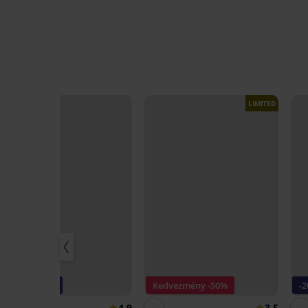
LIMITED
-20% BRA20
Kedvezmény -50%
-
4,9
3,5