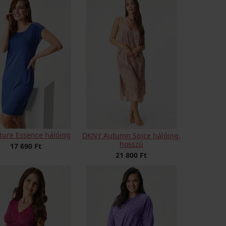
ture Essence hálóing
DKNY Autumn Spice hálóing,
hosszú
17 690 Ft
21 800 Ft