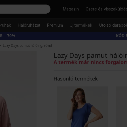
Keresés
Magazin
Csere és visszaküldé
őruhák
Hálóruházat
Premium
Új termékek
Utolsó darabo
ÁR −70%
KÓD 
Lazy Days pamut hálóing, rövid
Lazy Days pamut hálóin
A termék már nincs forgal
Hasonló termékek