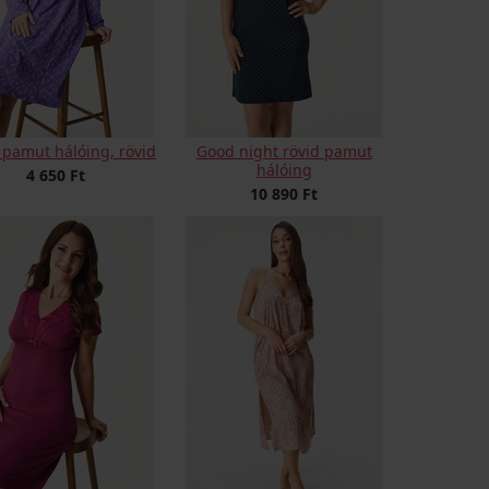
 pamut hálóing, rövid
Good night rövid pamut
hálóing
4 650 Ft
10 890 Ft