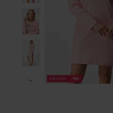
Kiárusítás
-70%