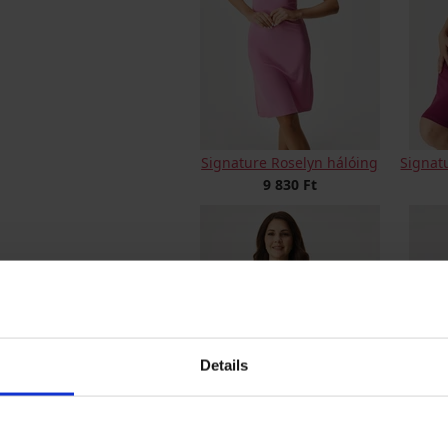
Signature Roselyn hálóing
Signatu
9 830 Ft
Details