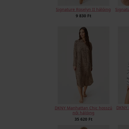
Signature Roselyn II hálóing
Signatu
9 830 Ft
DKNY B
DKNY Manhattan Chic hosszú
női hálóing
35 620 Ft