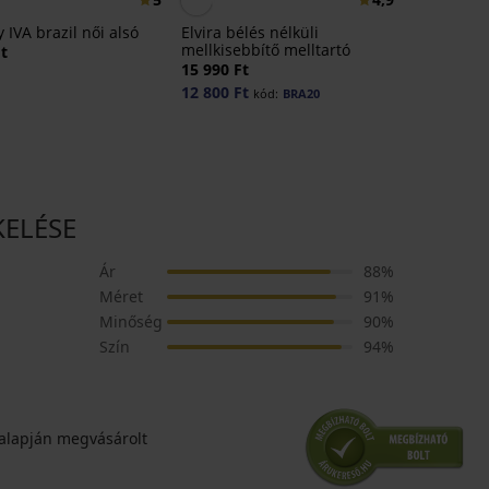
 IVA brazil női alsó
Elvira bélés nélküli
mellkisebbítő melltartó
Ft
15 990 Ft
12 800 Ft
kód:
BRA20
KELÉSE
Ár
88%
Méret
91%
Minőség
90%
Szín
94%
alapján megvásárolt