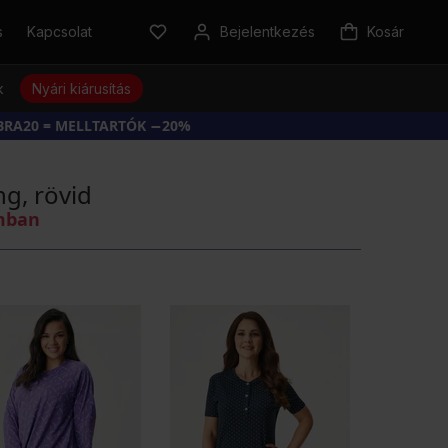
s
Kapcsolat
Bejelentkezés
Kosár
k
Nyári kiárusítás
BRA20 = MELLTARTÓK −20%
g, rövid
omban