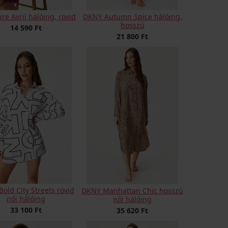
re Avril hálóing, rövid
DKNY Autumn Spice hálóing,
hosszú
14 590 Ft
21 800 Ft
old City Streets rövid
DKNY Manhattan Chic hosszú
női hálóing
női hálóing
33 100 Ft
35 620 Ft