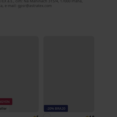
TEX a.s., cím: Na Maninách 315/4, 17000 Praha,
ia, e-mail: gpsr@astratex.com
INGYEN
eller
-20% BRA20
5
4,9