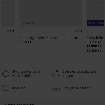
Bestseller
-20% BRA20
4,8
4,8
Simplicity T-Shirt Bra bélelt melltartó
Elvira bélés
melltartó
9 090 Ft
15 990 Ft
12 800 Ft
kó
8% visszatérítés a
Csere és visszaküldés
vásárlásból
ingyen
Kedvező
Hogyan válasszon
Ügyfélszolgálat