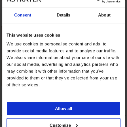
JACK AND JONES
MEN-A Flamingo
JPSTMaui Norrebro
fürdőnadrág
férfi fürdőnadrág
Consent
Details
About
8 250 Ft
10 890 Ft
This website uses cookies
We use cookies to personalise content and ads, to
provide social media features and to analyse our traffic.
We also share information about your use of our site with
our social media, advertising and analytics partners who
may combine it with other information that you’ve
provided to them or that they’ve collected from your use
of their services.
JACK AND JONES
JPSTMaui Surf
Double fürdőnadrág
12 690 Ft
Allow all
LEÍRÁS
Customize