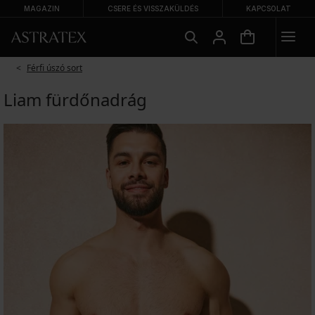
MAGAZIN
CSERE ÉS VISSZAKÜLDÉS
KAPCSOLAT
Férfi úszó sort
Liam fürdőnadrág