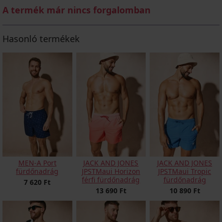
A termék már nincs forgalomban
Hasonló termékek
MEN-A Port
JACK AND JONES
JACK AND JONES
fürdőnadrág
JPSTMaui Horizon
JPSTMaui Tropic
férfi fürdőnadrág
fürdőnadrág
7 620 Ft
13 690 Ft
10 890 Ft