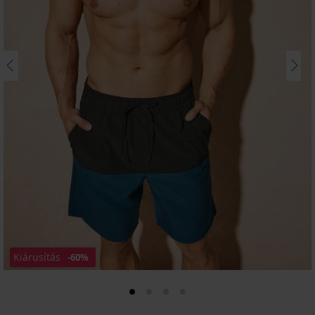
Kiárusítás
-60%