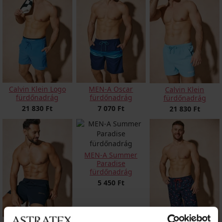
Calvin Klein Logo
MEN-A Oscar
Calvin Klein
fürdőnadrág
fürdőnadrág
fürdőnadrág
21 830 Ft
7 070 Ft
21 830 Ft
MEN-A Summer
Paradise
fürdőnadrág
5 450 Ft