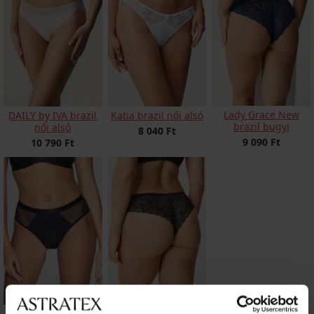
Lady Grace New
DAILY by IVA brazil
Katia brazil női alsó
brazil bugyi
női alsó
8 040 Ft
9 090 Ft
10 790 Ft
Lara brazil női alsó
Evolution brazil