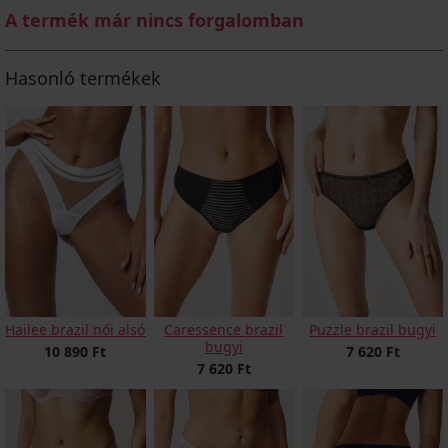
A termék már nincs forgalomban
Hasonló termékek
Hailee brazil női alsó
Caressence brazil
Puzzle brazil bugyi
bugyi
10 890 Ft
7 620 Ft
7 620 Ft