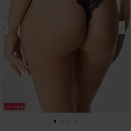
Kiárusítás