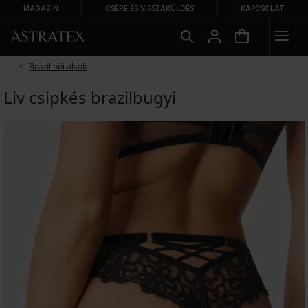
MAGAZIN
CSERE ÉS VISSZAKÜLDÉS
KAPCSOLAT
Brazil női alsók
Liv csipkés brazilbugyi