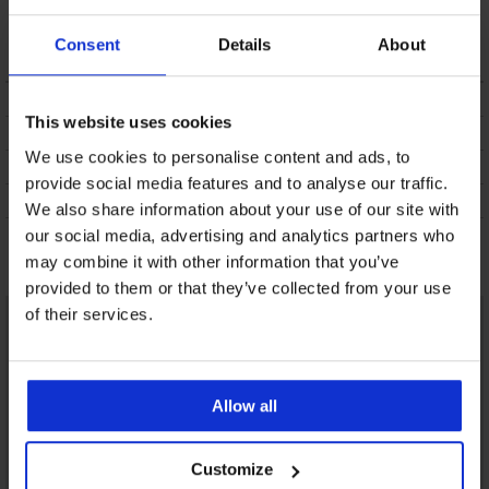
bugyi
12 590 Ft
8 590 Ft
Consent
Details
About
LEÍRÁS
This website uses cookies
SZÁLLÍTÁS ÉS FIZETÉS
We use cookies to personalise content and ads, to
ÁRUCSERE
provide social media features and to analyse our traffic.
KEZELÉS ÉS MOSÁS
We also share information about your use of our site with
our social media, advertising and analytics partners who
Talán tetszeni fog
may combine it with other information that you’ve
provided to them or that they’ve collected from your use
of their services.
Allow all
Customize