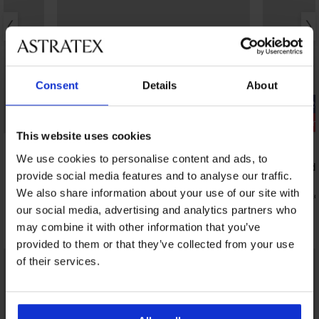
Consent
Details
About
-20% SUN20
-20% SUN2
Kiárusítás
Kedvezmén
This website uses cookies
Kedvezmény -50%
We use cookies to personalise content and ads, to
Moonlight fürdőruhafelső
Tropic fürd
provide social media features and to analyse our traffic.
28 890 Ft
27 090 Ft
We also share information about your use of our site with
11 560 Ft
15 170 Ft
kód:
SUN20
kó
our social media, advertising and analytics partners who
Fedezzen fel hasonló darabokat
may combine it with other information that you’ve
provided to them or that they’ve collected from your use
LIMITED
LIMITED
of their services.