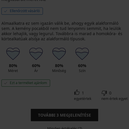
Ellenőrzött vásárló
Almaalkatra ez sem igazán válik be, ahogy egyik alakformáló
sem. A kemény pocakból nem tud lenyomni semmit, ha leülök
akkor lehajlik, vagy legurul. Továbbra is marad a homokóra- és
körtealkatúak alsója az alakformáló típusok.
80%
60%
80%
60%
Méret
Ár
Minőség
Szín
Ezt a terméket ajánlom
1
0
egyetértek
nem értek egyet
TOVÁBBI
3
MEGJELENÍTÉSE
Minden értékelés (7)