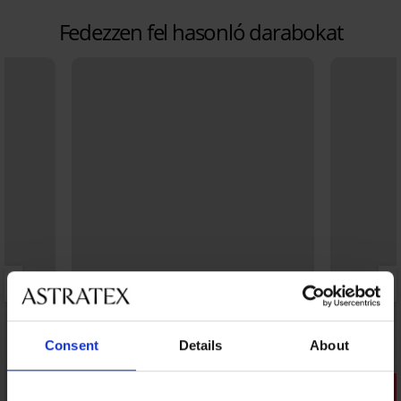
Fedezzen fel hasonló darabokat
Consent
Details
About
Kiárusítás