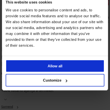
3+1 INGYEN
Kedvezmén
This website uses cookies
4,7
4,6
We use cookies to personalise content and ads, to
provide social media features and to analyse our traffic.
DAILY by IVA klasszikus női alsó, magas
Jo alakform
derékrésszel
16 370 Ft
19
We also share information about your use of our site with
11 790 Ft
our social media, advertising and analytics partners who
may combine it with other information that you’ve
provided to them or that they’ve collected from your use
of their services.
Luiza alakformáló pamut női alsó
magas derékrésszel TERMÉK
ÉRTÉKELÉSE
Allow all
3+1 INGYEN
3+1 INGYEN
3+1 INGYEN
3+1 INGYEN
3+1 INGYEN
3+1 INGYEN
3+1 INGYEN
3+1 INGYEN
3+1 INGYEN
3+1 INGYEN
94
%
4,6
4,9
5
4,6
4,2
4,4
5
4,3
4,6
5
Customize
7 vásárló értékelte a terméket
Alison
alakformáló,
100% vásárló ajánlja a terméket
Garcia
HW
Eve
combokat
alakformáló
Slim
alakformáló
Ramona
Promessa
Iga,
Relaxa
Mendi
BESTSELLER
védő
női
leszorító
bugyi
alakformáló
alakformáló
alakformáló
alakformáló
alakformáló
női
alsó
és
Blanca
női
női
tanga
női
női
8 190
Sorrend
alsó,
alakformáló
alakformáló
alsó
7 290
alsó
alsó
alsó
Ft