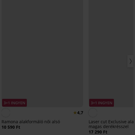
3+1 INGYEN
3+1 INGYEN
4,7
Ramona alakformáló női alsó
Laser cut Exclusive ala
magas derékrésszel
10 590 Ft
17 290 Ft