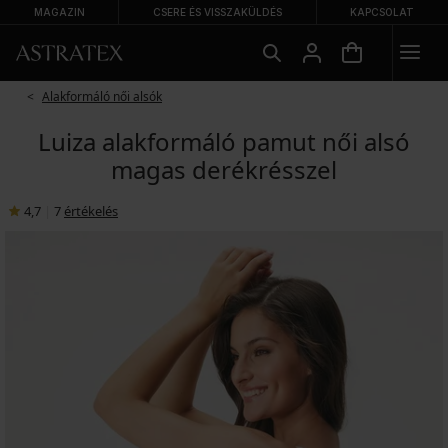
MAGAZIN
CSERE ÉS VISSZAKÜLDÉS
KAPCSOLAT
Alakformáló női alsók
Luiza alakformáló pamut női alsó
magas derékrésszel
4,7
|
7
értékelés