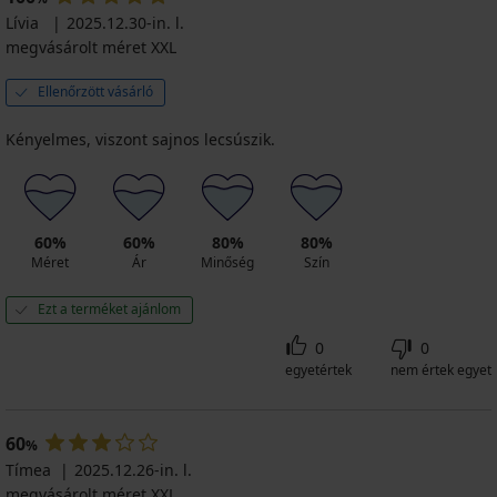
Lívia
2025.12.30-in. l.
megvásárolt méret XXL
Ellenőrzött vásárló
Kényelmes, viszont sajnos lecsúszik.
60%
60%
80%
80%
Méret
Ár
Minőség
Szín
Ezt a terméket ajánlom
0
0
egyetértek
nem értek egyet
60
%
Tímea
2025.12.26-in. l.
megvásárolt méret XXL