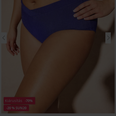
Kiárusítás
-70%
-20 % SUN20