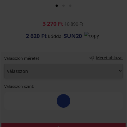
3 270 Ft
10 890 Ft
2 620 Ft
SUN20
kóddal
Mérettáblázat
Válasszon méretet
Válasszon színt: