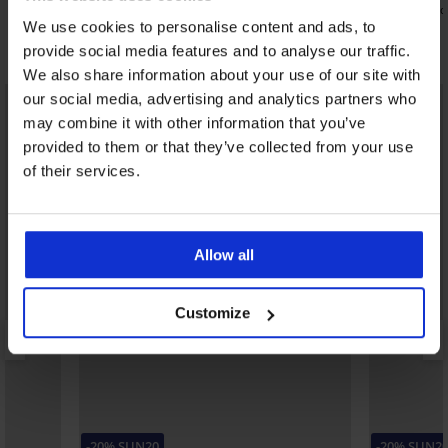
3 720 Ft
3 030 Ft
kód:
SUN20
kód
We use cookies to personalise content and ads, to
Fedezzen fel hasonló darabokat
provide social media features and to analyse our traffic.
We also share information about your use of our site with
LIMITED
LIMITED
our social media, advertising and analytics partners who
may combine it with other information that you’ve
provided to them or that they’ve collected from your use
of their services.
Allow all
Customize
-20% SUN20
-20% SUN2