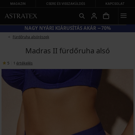
MAGAZIN
CSERE ÉS VISSZAKÜLDÉS
KAPCSOLAT
LLTARTÓK −20%
NAGY NYÁRI KIÁRU
Fürdőruha alsórészek
Madras II fürdőruha alsó
5
|
1
értékelés