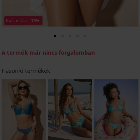
Kiárusítás
-70%
A termék már nincs forgalomban
Hasonló termékek