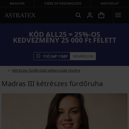
MAGAZIN
CSERE ÉS VISSZAKÜLDÉS
KAPCSOLAT
KÓD ALL25 = 25%-OS
KEDVEZMÉNY 25 000 Ft FELETT
VÁSÁROLOK
11
Ó
54
P
10
MP
Kétrészes fürdőruhák teltkarcsúak részére
Madras III kétrészes fürdőruha