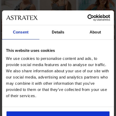
Consent
Details
About
Dalji Wild Push-Up
Noir Blanc kétrészes
Alta Bralet kétrészes
kétrészes fürdőruha
fürdőruha
fürdőruha
This website uses cookies
15 170 Ft
23 600 Ft
26 080 Ft
We use cookies to personalise content and ads, to
provide social media features and to analyse our traffic.
LEÍRÁS
We also share information about your use of our site with
SZÁLLÍTÁS ÉS FIZETÉS
our social media, advertising and analytics partners who
ÁRUCSERE
may combine it with other information that you’ve
provided to them or that they’ve collected from your use
KEZELÉS ÉS MOSÁS
of their services.
Talán tetszeni fog