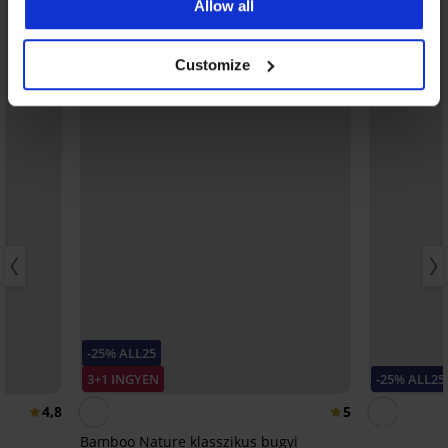
Allow all
Customize
-25% ALL25
3+1 INGYEN
-25% ALL25
4,8
5
Bamboo Nature klasszikus bugyi