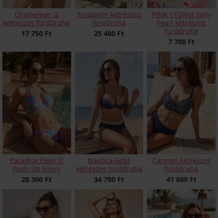
Chameleon II
Turquelin kétrészes
PINK STORM Salty
kétrészes fürdőruha
fürdőruha
Pearl kétrészes
fürdőruha
17 750 Ft
25 400 Ft
7 700 Ft
Paradise Fleur II
Nautica Gold
Carmen kétrészes
Push-Up bikini
kétrészes fürdőruha
fürdőruha
28 300 Ft
34 780 Ft
41 680 Ft