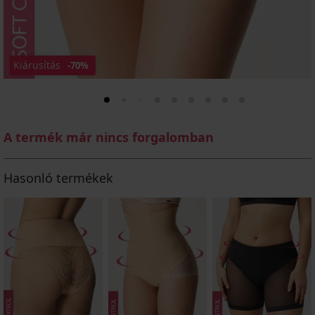
Kiárusítás
-70%
A termék már nincs forgalomban
Hasonló termékek