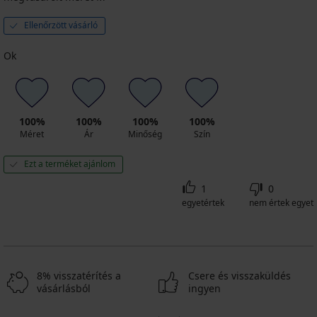
Ellenőrzött vásárló
Ok
100%
100%
100%
100%
Méret
Ár
Minőség
Szín
Ezt a terméket ajánlom
1
0
egyetértek
nem értek egyet
8% visszatérítés a
Csere és visszaküldés
vásárlásból
ingyen