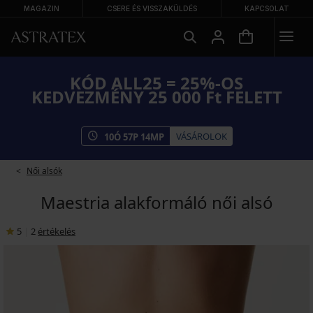
MAGAZIN
CSERE ÉS VISSZAKÜLDÉS
KAPCSOLAT
KÓD ALL25 = 25%-OS
KEDVEZMÉNY 25 000 Ft FELETT
VÁSÁROLOK
10
Ó
57
P
13
MP
Női alsók
Maestria alakformáló női alsó
5
|
2
értékelés