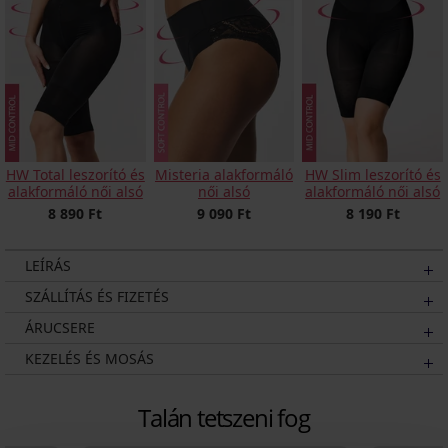
HW Total leszorító és
Misteria alakformáló
HW Slim leszorító és
alakformáló női alsó
női alsó
alakformáló női alsó
8 890 Ft
9 090 Ft
8 190 Ft
LEÍRÁS
SZÁLLÍTÁS ÉS FIZETÉS
ÁRUCSERE
KEZELÉS ÉS MOSÁS
Talán tetszeni fog