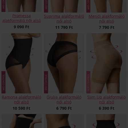
Promessa
Suprima alakformáló
Mendi alakformáló
alakformáló női alsó
női alsó
női alsó
9 090 Ft
11 790 Ft
7 790 Ft
Ramona alakformáló
Giulia alakformáló
Slim Up alakformáló
női alsó
női alsó
női alsó
10 590 Ft
6 790 Ft
6 390 Ft