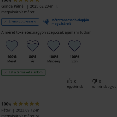
100
%
Kedvezmény
5 830
akció
akció
Gonda Pálné
2025.02.23-in. l.
Ft
3+1
3+1
megvásárolt méret L
Eredeti ár
7 290
INGYEN
INGYEN
Ft
8 100
9 520
Mérettanácsadó alapján
Ellenőrzött vásárló
megvásárolt
Ft
Ft
kód
kód
A méret tökéletes.nagyon szép,csak ajánlani tudom
ALL25
ALL25
100%
80%
100%
100%
Méret
Ár
Minőség
Szín
Ezt a terméket ajánlom
0
0
egyetértek
nem értek egyet
100
%
Péter
2023.09.12-in. l.
megvásárolt méret M