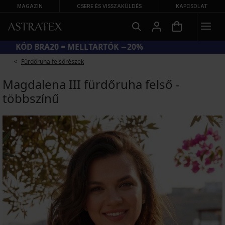
MAGAZIN
CSERE ÉS VISSZAKÜLDÉS
KAPCSOLAT
KÓD BRA20 = MELLTARTÓK −20%
Fürdőruha felsőrészek
Magdalena III fürdőruha felső -
többszínű