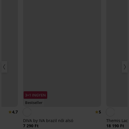
3+1 INGYEN
Bestseller
4,7
5
DIVA by IVA brazil női alsó
Themis Lace
7 290 Ft
18 190 Ft