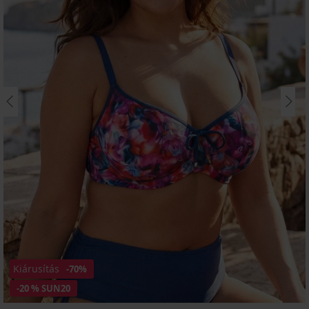
Kiárusítás
-70%
-20 % SUN20