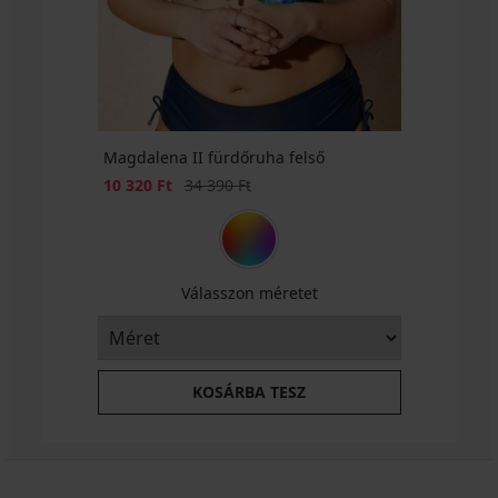
Magdalena II fürdőruha felső
Kedvezmény
Eredeti ár
10 320 Ft
34 390 Ft
Válasszon méretet
KOSÁRBA TESZ