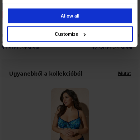
-20% SUN20
-20% SUN20
Kiárusítás
Kiárusítás
Allow all
Kedvezmény -70%
Kedvezmény -50%
4,5
Customize
Francoise tankini felső
Shiny Garden fürdőruh
38 190 Ft
30 790 Ft
9 170 Ft
12 320 Ft
kód:
SUN20
kód:
SUN20
Ugyanebből a kollekcióból
Mutat