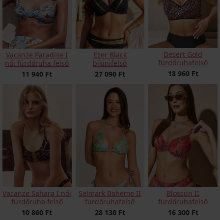
Desert Gold
Vacanze Paradise I
Ezer Black
fürdőruhafelső
női fürdőruha felső
bikinifelső
18 960 Ft
11 940 Ft
27 090 Ft
Blossun II
Vacanze Sahara I női
Selmark Boheme II
fürdőruhafelső
fürdőruha felső
fürdőruhafelső
16 300 Ft
10 860 Ft
28 130 Ft