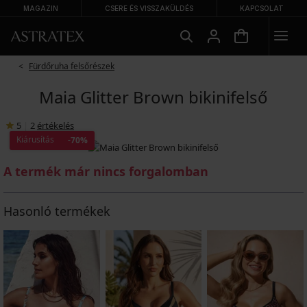
MAGAZIN
CSERE ÉS VISSZAKÜLDÉS
KAPCSOLAT
Fürdőruha felsőrészek
Maia Glitter Brown bikinifelső
5
|
2
értékelés
Kiárusítás
-70%
A termék már nincs forgalomban
Hasonló termékek