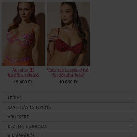
Auralux III
Vacanze Leopard női
fürdőruhafelső
fürdőruha felső
15 400 Ft
10 860 Ft
LEÍRÁS
SZÁLLÍTÁS ÉS FIZETÉS
ÁRUCSERE
KEZELÉS ÉS MOSÁS
A MÁRKÁRÓL