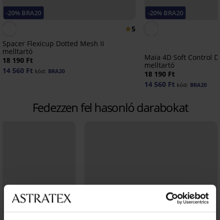
-20% BRA20
-20% BRA20
5
Spacer Flexicup Dotted Mesh II
melltartó
Maia 4D Soft Control D
18 190 Ft
melltartó
14 560 Ft
kód:
BRA20
18 190 Ft
14 560 Ft
kód:
BRA20
Fedezzen fel hasonló darabokat