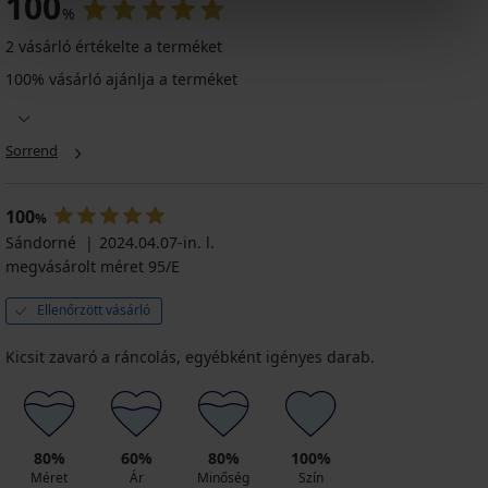
100
%
2 vásárló értékelte a terméket
100% vásárló ajánlja a terméket
Sorrend
100
%
Sándorné
2024.04.07-in. l.
megvásárolt méret 95/E
Ellenőrzött vásárló
Kicsit zavaró a ráncolás, egyébként igényes darab.
80%
60%
80%
100%
Méret
Ár
Minőség
Szín