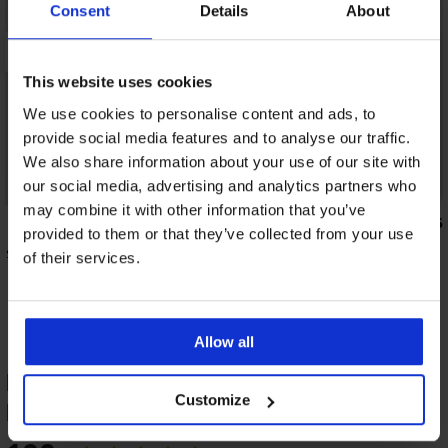
Consent
Details
About
This website uses cookies
We use cookies to personalise content and ads, to
provide social media features and to analyse our traffic.
We also share information about your use of our site with
our social media, advertising and analytics partners who
may combine it with other information that you’ve
5
5
provided to them or that they’ve collected from your use
elsőrész
Spacer Lara Gold gyorsan száradó
of their services.
fürdőruhafelső
30 790 Ft
Allow all
Maia Glitter Brown bikinifelső TERMÉK
Customize
ÉRTÉKELÉSE