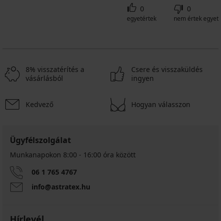
0
0
egyetértek
nem értek egyet
8% visszatérítés a
Csere és visszaküldés
vásárlásból
ingyen
Kedvező
Hogyan válasszon
Ügyfélszolgálat
Munkanapokon 8:00 - 16:00 óra között
06 1 765 4767
info@astratex.hu
Hírlevél