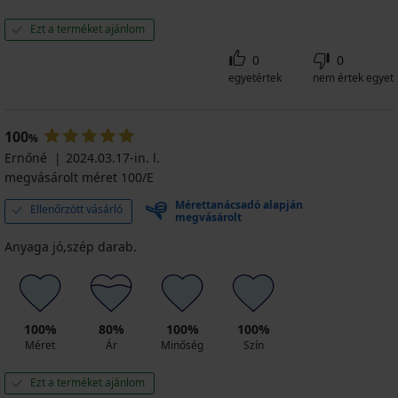
Ezt a terméket ajánlom
0
0
egyetértek
nem értek egyet
100
%
Ernőné
2024.03.17-in. l.
megvásárolt méret 100/E
Mérettanácsadó alapján
Ellenőrzött vásárló
megvásárolt
Anyaga jó,szép darab.
100%
80%
100%
100%
Méret
Ár
Minőség
Szín
Ezt a terméket ajánlom