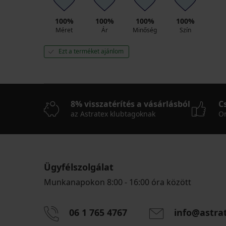
100%
100%
100%
100%
Méret
Ár
Minőség
Szín
Ezt a terméket ajánlom
8% visszatérítés a vásárlásból
C
az Astratex klubtagoknak
On
Ügyfélszolgálat
Munkanapokon 8:00 - 16:00 óra között
06 1 765 4767
info@astra