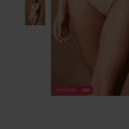
Kiárusítás
-70%