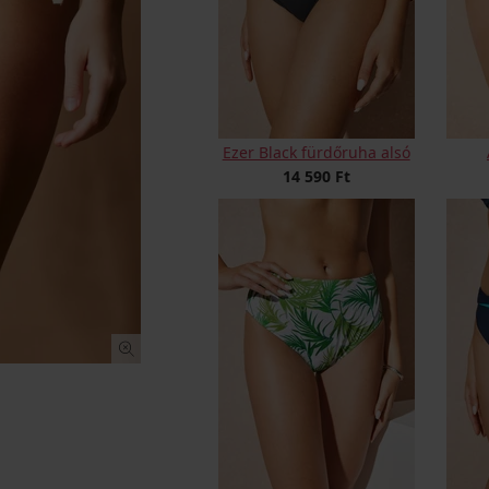
Ezer Black fürdőruha alsó
14 590 Ft