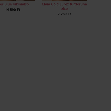
er Blue bikinialsó
Maia Gold Lurex fürdőruha
alsó
14 590 Ft
7 280 Ft