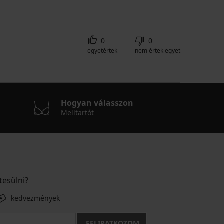
0
0
egyetértek
nem értek egyet
Hogyan válasszon
Melltartót
tesülni?
kedvezmények
FELIRATKOZOM