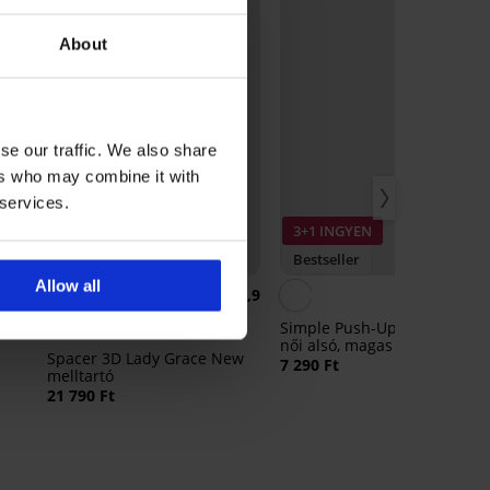
About
se our traffic. We also share
ers who may combine it with
 services.
3+1 INGYEN
Bestseller
Bestseller
Allow all
4,8
4,9
Simple Push-Up alakformáló
női alsó, magas derékrésszel
Spacer 3D Lady Grace New
7 290 Ft
melltartó
21 790 Ft