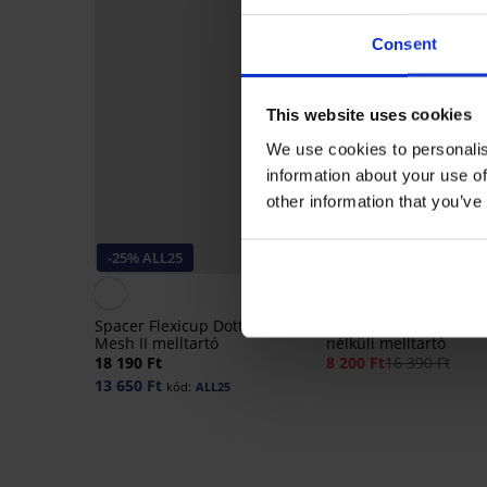
Consent
This website uses cookies
We use cookies to personalis
information about your use of
other information that you’ve
-25% ALL25
Kedvezmény -50%
5
Spacer Flexicup Dotted
Soft Lace II bélelt, me
Mesh II melltartó
nélküli melltartó
18 190 Ft
8 200 Ft
16 390 Ft
13 650 Ft
kód:
ALL25