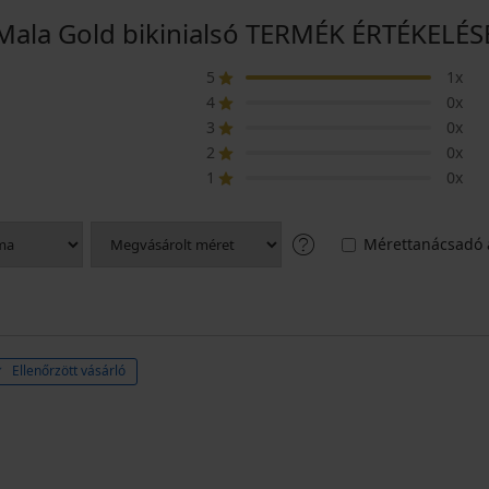
Mala Gold bikinialsó TERMÉK ÉRTÉKELÉS
5
1x
4
0x
3
0x
2
0x
1
0x
Mérettanácsadó 
Ellenőrzött vásárló