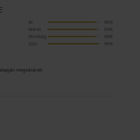
E
Ár
90%
Méret
93%
Minőség
90%
Szín
96%
alapján megvásárolt