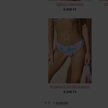
Kaleici bikinialsó
Ez
6 000 Ft
Antalya II fürdőruhaalsó
8 200 Ft
5
|
1
értékelés