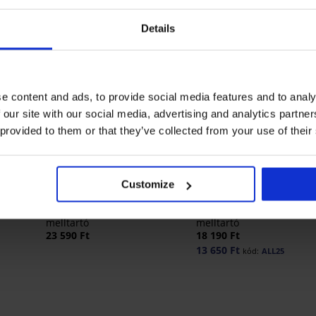
Details
e content and ads, to provide social media features and to analy
 our site with our social media, advertising and analytics partn
 provided to them or that they’ve collected from your use of their
Bestseller
-25% ALL25
Customize
5
4,9
revítő
Push Perfect Bardot bélelt
Violeta bélelt kisimító
melltartó
melltartó
23 590 Ft
18 190 Ft
13 650 Ft
kód:
ALL25