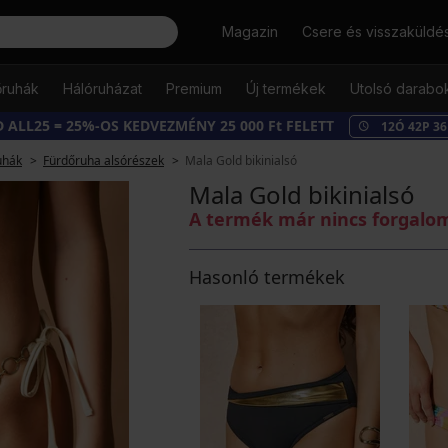
Keresés
Magazin
Csere és visszaküldé
őruhák
Hálóruházat
Premium
Új termékek
Utolsó darabo
 ALL25 = 25%-OS KEDVEZMÉNY 25 000 Ft FELETT
12
Ó
42
P
35
uhák
Fürdőruha alsórészek
Mala Gold bikinialsó
Mala Gold bikinialsó
A termék már nincs forgal
Hasonló termékek