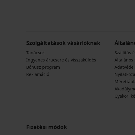
Szolgáltatások vásárlóknak
Általán
Tanácsok
Szállítás é
Ingyenes árucsere és visszaküldés
Általános 
Bónusz program
Adatvédel
Reklamáció
Nyilatkoza
Mérettábl
Akadályme
Gyakori k
Fizetési módok