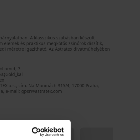
ínárnyalatban. A klasszikus szabásban készült
m elemek és praktikus megkötős zsinórok díszítik,
i méretre igazítható. Az Astratex divatműhelyében
oliamid, 7
SQGold_kal
ex
TEX a.s., cím: Na Maninách 315/4, 17000 Praha,
ia, e-mail: gpsr@astratex.com