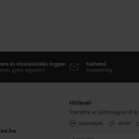
sere és visszaküldés ingyen
Kedvező
line, gyors, egyszerű
Postaköltség
Hírlevél
Szeretne az újdonságokról ér
újdonságok
akciók
tex.hu