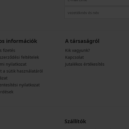
os információk
A társaságról
s fizetés
Kik vagyunk?
szerződési feltételek
Kapcsolat
mi nyilatkozat
Jutalékos értékesítés
t a sütik használatáról
ázat
ntesítési nyilatkozat
érdések
Szállítók