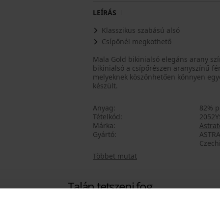
LEÍRÁS
Klasszikus szabású alsó
Csípőnél megköthető
Mala Gold bikinialsó elegáns arany sz
bikinialsó a csípőrészen aranyszínű fé
melyeknek köszönhetően könnyen egyed
készült.
Anyag
82% p
Tételkód
2052Y
Márka
Astrat
Gyártó
ASTRA
Czech
Többet mutat
Talán tetszeni fog