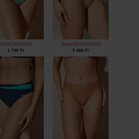
Adjoa bikinialsó
Nuweiba bikinialsó
2 190 Ft
5 460 Ft