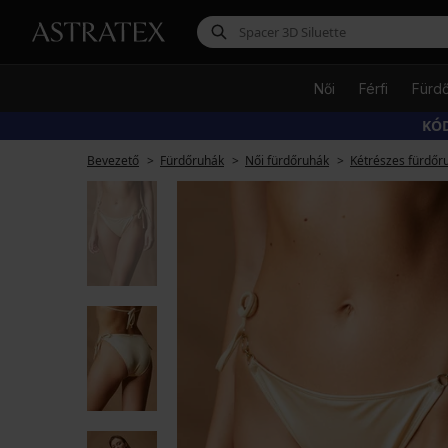
Női
Férfi
Fürd
KÓD
Bevezető
Fürdőruhák
Női fürdőruhák
Kétrészes fürdőr