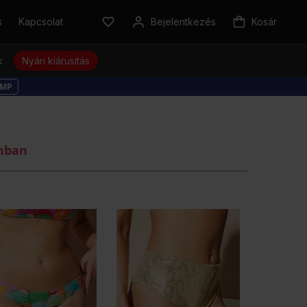
s
Kapcsolat
Bejelentkezés
Kosár
k
Nyári kiárusítás
MP
omban