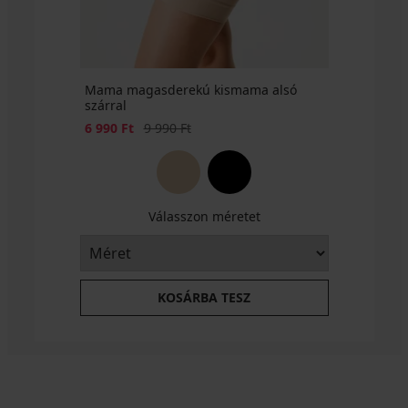
Mama magasderekú kismama alsó
szárral
Kedvezmény
Eredeti ár
6 990 Ft
9 990 Ft
Válasszon méretet
KOSÁRBA TESZ