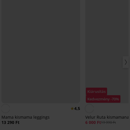
Kiárusítás
Kedvezmény -70%
4,5
Mama kismama leggings
Velur Ruta kismamana
13 290 Ft
6 000 Ft
19 990 Ft