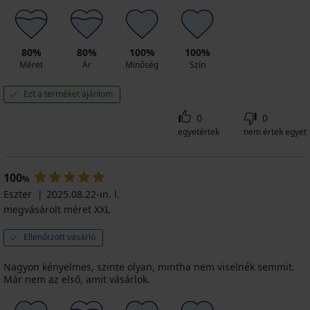
80%
80%
100%
100%
Méret
Ár
Minőség
Szín
Ezt a terméket ajánlom
0
0
egyetértek
nem értek egyet
100
%
Eszter
2025.08.22-in. l.
megvásárolt méret XXL
Ellenőrzött vásárló
Nagyon kényelmes, szinte olyan, mintha nem viselnék semmit.
Már nem az első, amit vásárlok.