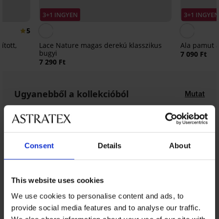
3+1 INGYEN
3+1 INGYE
5
ított,
Lace Nature magas derekú klasszikus
Ala pamut a
bugyi
7 090 Ft
7 290 Ft
Ugyanebből a kollekcióból
Mutat
Consent
Details
About
This website uses cookies
We use cookies to personalise content and ads, to
provide social media features and to analyse our traffic.