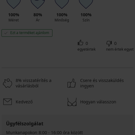
100%
80%
100%
100%
Méret
Ár
Minőség
Szín
Ezt a terméket ajánlom
0
0
egyetértek
nem értek egyet
8% visszatérítés a
Csere és visszaküldés
vásárlásból
ingyen
Kedvező
Hogyan válasszon
Ügyfélszolgálat
Munkanapokon 8:00 - 16:00 óra között