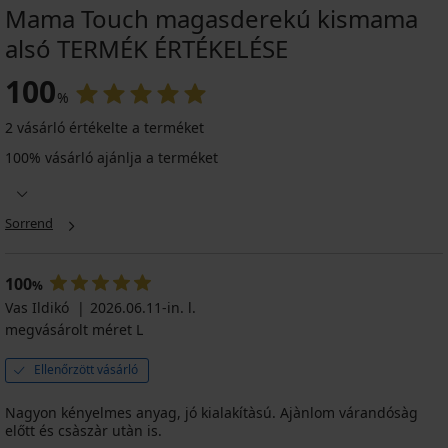
Mama Touch magasderekú kismama
alsó TERMÉK ÉRTÉKELÉSE
100
%
2 vásárló értékelte a terméket
100% vásárló ajánlja a terméket
Sorrend
100
%
Vas Ildikó
2026.06.11-in. l.
megvásárolt méret L
Ellenőrzött vásárló
Nagyon kényelmes anyag, jó kialakítàsú. Ajànlom várandósàg
előtt és csàszàr utàn is.