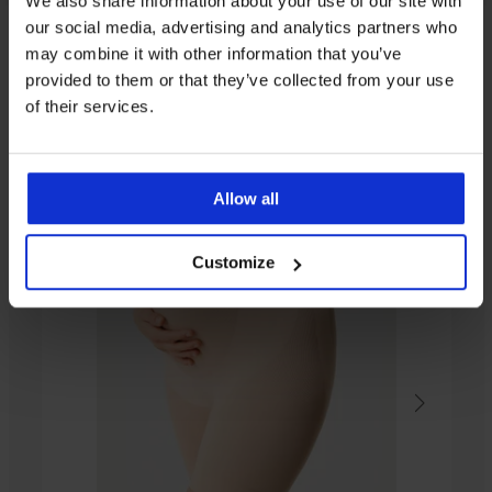
We also share information about your use of our site with
our social media, advertising and analytics partners who
Ugyanebből a kollekcióból
may combine it with other information that you’ve
provided to them or that they’ve collected from your use
of their services.
Kiárusítás
-30%
-60%
Allow all
Vandia
Customize
kismama
2PACK
bugyi
Magasderekú
Kedvezmény
2 920
kismama
alsó
Ft
Kedvezmény
6 990
Eredeti ár
7 290
Ft
Ft
Eredeti ár
9 990
Ft