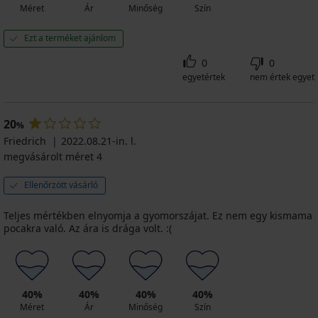
Méret
Ár
Minőség
Szín
Ezt a terméket ajánlom
0
0
egyetértek
nem értek egyet
20
%
Friedrich
2022.08.21-in. l.
megvásárolt méret 4
Ellenőrzött vásárló
Teljes mértékben elnyomja a gyomorszájat. Ez nem egy kismama
pocakra való. Az ára is drága volt. :(
40%
40%
40%
40%
Méret
Ár
Minőség
Szín