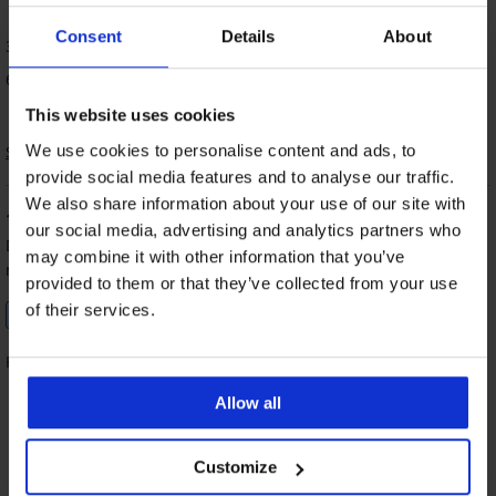
73
%
Consent
Details
About
3 vásárló értékelte a terméket
66% vásárló ajánlja a terméket
This website uses cookies
We use cookies to personalise content and ads, to
Sorrend
provide social media features and to analyse our traffic.
We also share information about your use of our site with
100
%
our social media, advertising and analytics partners who
Dr. Miszti
2023.04.04-in. l.
may combine it with other information that you’ve
megvásárolt méret 4
provided to them or that they’ve collected from your use
of their services.
Ellenőrzött vásárló
Kényelmes, jó minőség, gyors kiszállítás!
Allow all
100%
100%
100%
100%
Customize
Méret
Ár
Minőség
Szín