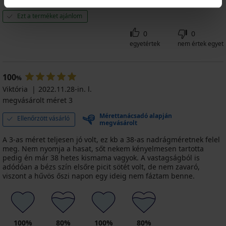
Ezt a terméket ajánlom
0
0
egyetértek
nem értek egyet
100
%
Viktória
2022.11.28-in. l.
megvásárolt méret 3
Mérettanácsadó alapján
Ellenőrzött vásárló
megvásárolt
A 3-as méret teljesen jó volt, ez kb a 38-as nadrágméretnek felel
meg. Nem nyomja a hasat, sőt nekem kényelmesen tartotta
pedig én már 38 hetes kismama vagyok. A vastagságból is
adódóan a bézs szín elsőre picit sötét volt, de nem zavaró,
viszont a hűvös őszi napon egy ideig nem fáztam benne.
100%
80%
100%
80%