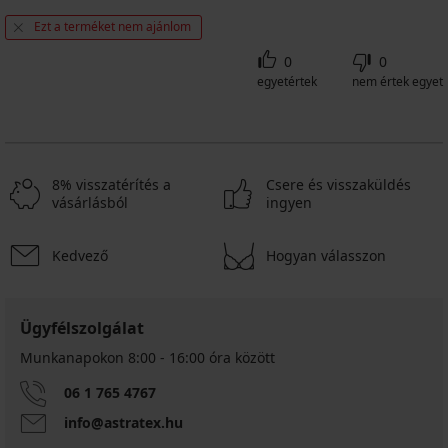
Ezt a terméket nem ajánlom
0
0
egyetértek
nem értek egyet
8% visszatérítés a
Csere és visszaküldés
vásárlásból
ingyen
Kedvező
Hogyan válasszon
Ügyfélszolgálat
Munkanapokon 8:00 - 16:00 óra között
06 1 765 4767
info@astratex.hu