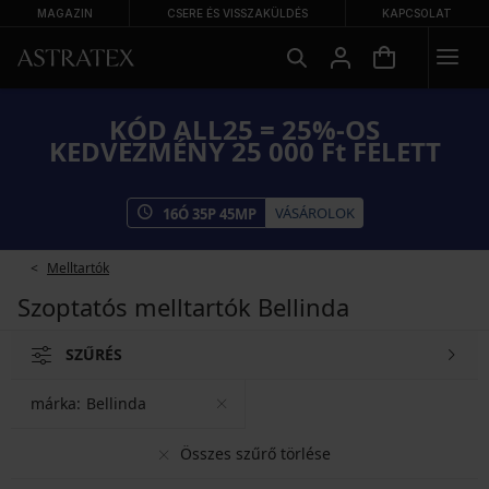
MAGAZIN
CSERE ÉS VISSZAKÜLDÉS
KAPCSOLAT
KÓD ALL25 = 25%-OS
KEDVEZMÉNY 25 000 Ft FELETT
VÁSÁROLOK
16
Ó
35
P
44
MP
Melltartók
Szoptatós melltartók Bellinda
SZŰRÉS
márka:
Bellinda
Összes szűrő törlése