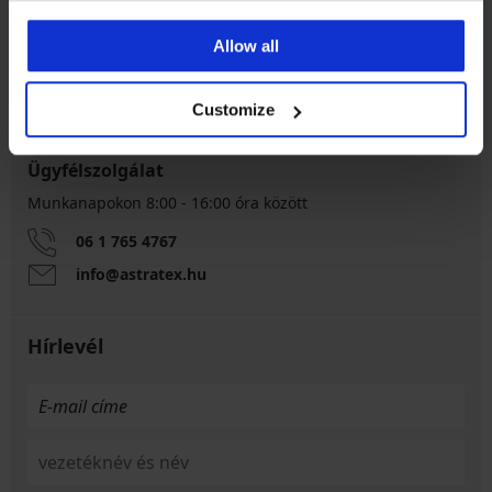
8% visszatérítés a
Csere és visszaküldés
vásárlásból
ingyen
Allow all
Kedvező
Hogyan válasszon
Customize
Ügyfélszolgálat
Munkanapokon 8:00 - 16:00 óra között
06 1 765 4767
info@astratex.hu
Hírlevél