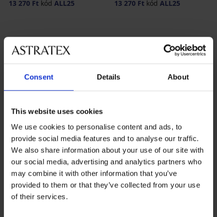
13 270 Ft
kód
ALL25
13 270 Ft
kód
ALL25
Consent
Details
About
A legkedveltebb márkák
Astratex
Dorina
Mitex
Rosme
This website uses cookies
We use cookies to personalise content and ads, to
A leggyakrabban választott színek
provide social media features and to analyse our traffic.
bézs
fekete
krémszín
piros
We also share information about your use of our site with
our social media, advertising and analytics partners who
A leggyakrabban választott méretek
may combine it with other information that you’ve
L
M
XL
XXL
provided to them or that they’ve collected from your use
of their services.