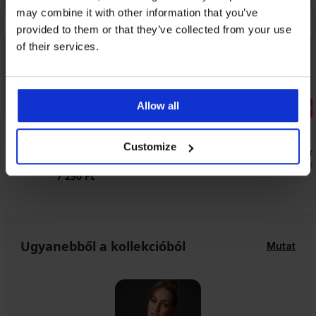
may combine it with other information that you’ve
provided to them or that they’ve collected from your use
of their services.
3+1 INGYEN
Allow all
Bestseller
Kedvezmén
4,7
5
Customize
Simple Push-Up alakformáló női alsó,
Fili bélelt 
magas derékrésszel
8 750 Ft
14 5
7 290 Ft
Ugyanebből a kollekcióból
Mutat