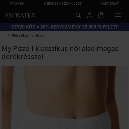
MAGAZIN
CSERE ÉS VISSZAKÜLDÉS
KAPCSOLAT
NAGY NYÁRI KIÁRUSÍTÁS AKÁR −70%
Klasszikus női alsók
My Pizzo I klasszikus női alsó magas
derékrésszel