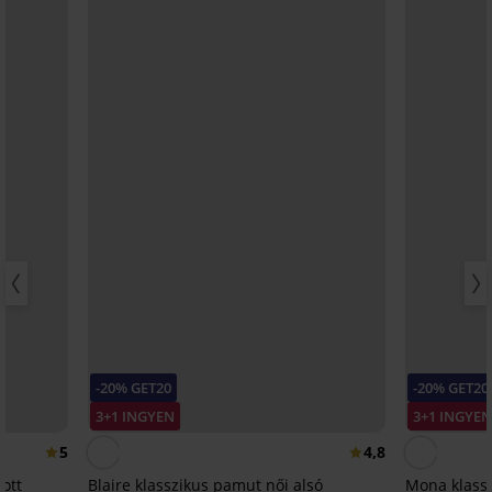
-20% GET20
-20% GET20
3+1 INGYEN
3+1 INGYE
5
4,8
tott
Blaire klasszikus pamut női alsó
Mona klassz