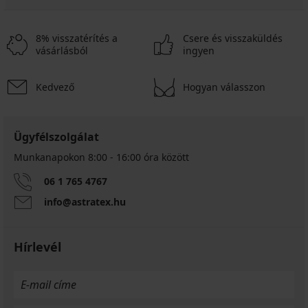
8% visszatérítés a
Csere és visszaküldés
vásárlásból
ingyen
Kedvező
Hogyan válasszon
Ügyfélszolgálat
Munkanapokon 8:00 - 16:00 óra között
06 1 765 4767
info@astratex.hu
Hírlevél