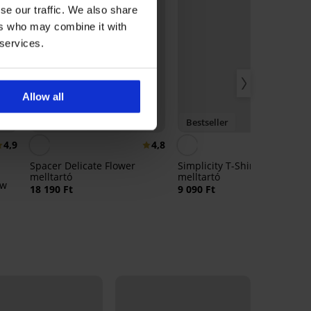
se our traffic. We also share
ers who may combine it with
 services.
Allow all
Bestseller
Bestseller
4,9
4,8
4,
Spacer Delicate Flower
Simplicity T-Shirt Bra bélelt
melltartó
melltartó
ew
18 190 Ft
9 090 Ft