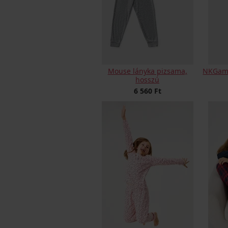
Mouse lányka pizsama,
NKGame
hosszú
6 560 Ft