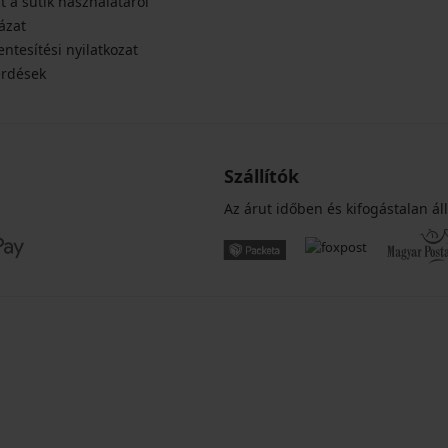
t a sütik használatáról
ázat
ntesítési nyilatkozat
érdések
Szállítók
Az árut időben és kifogástalan áll