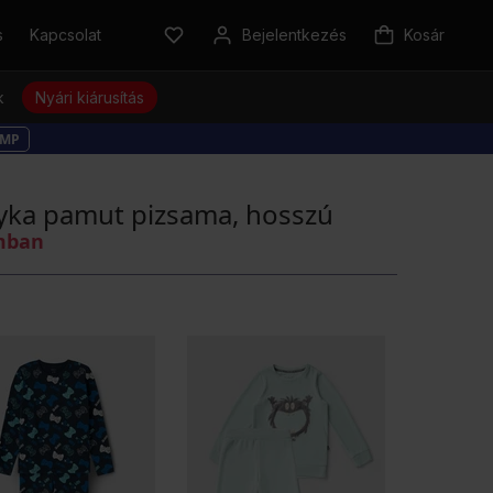
s
Kapcsolat
Bejelentkezés
Kosár
k
Nyári kiárusítás
MP
yka pamut pizsama, hosszú
omban