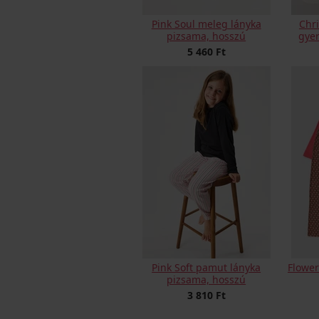
Pink Soul meleg lányka
Chr
pizsama, hosszú
gye
5 460 Ft
Pink Soft pamut lányka
Flower
pizsama, hosszú
3 810 Ft