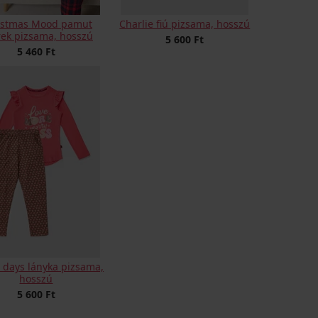
istmas Mood pamut
Charlie fiú pizsama, hosszú
rek pizsama, hosszú
5 600 Ft
5 460 Ft
 days lányka pizsama,
hosszú
5 600 Ft