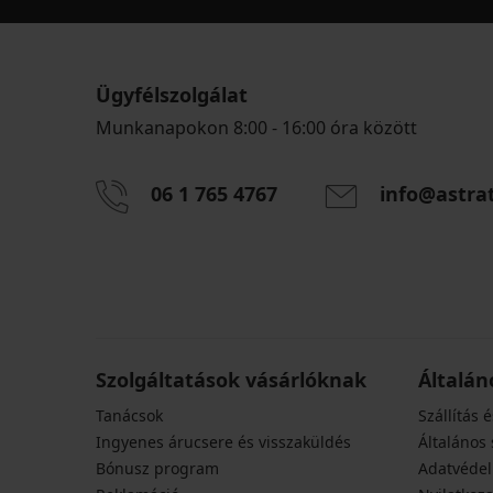
Ügyfélszolgálat
Munkanapokon 8:00 - 16:00 óra között
06 1 765 4767
info@astra
Szolgáltatások vásárlóknak
Általán
Tanácsok
Szállítás é
Ingyenes árucsere és visszaküldés
Általános 
Bónusz program
Adatvédel