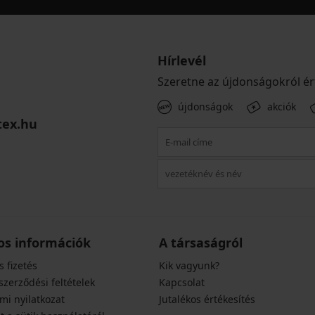
Hírlevél
Szeretne az újdonságokról ér
újdonságok
akciók
tex.hu
os információk
A társaságról
s fizetés
Kik vagyunk?
szerződési feltételek
Kapcsolat
mi nyilatkozat
Jutalékos értékesítés