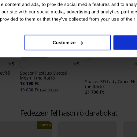
e content and ads, to provide social media features and to analy
 our site with our social media, advertising and analytics partn
 provided to them or that they’ve collected from your use of their
Customize
-25% ALL25
Bestseller
5
5
revítő
Spacer Flexicup Dotted
Mesh II melltartó
Spacer 3D Lady Grace N
18 190 Ft
melltartó
13 650 Ft
kód:
ALL25
21 790 Ft
Fedezzen fel hasonló darabokat
LIMITED