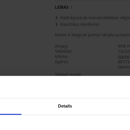
LEÍRÁS
Nadrágszárak mandzsettában végz
Elasztikus derékrész
Name it Magical pamut lányka pizsama
Anyag
95% P
Tételkód
13232
Márka
Name 
Gyártó
BESTSE
Denma
Többet mutat
Talán tetszeni fog
Details