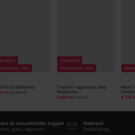
árusítás
Kiárusítás
edvezmény -70%
Kedvezmény -50%
Kedv
e fiú fürdőköpeny
Tropical I egyrészes lány
Heart I
fürdőruha
fürdőr
20 Ft
22 390 Ft
3 650 Ft
7 290 Ft
4 750 
sere és visszaküldés ingyen
Kedvező
line, gyors, egyszerű
Postaköltség