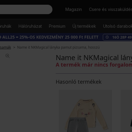
Keresés
Magazin
Csere és visszaküldé
őruhák
Hálóruházat
Premium
Új termékek
Utolsó darabo
 ALL25 = 25%-OS KEDVEZMÉNY 25 000 Ft FELETT
16
Ó
28
P
49
zsamák
Name it NKMagical lányka pamut pizsama, hosszú
Name it NKMagical lán
A termék már nincs forgal
Hasonló termékek