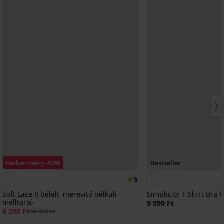
Kedvezmény -50%
Bestseller
5
Soft Lace II bélelt, merevítő nélküli
Simplicity T-Shirt Bra b
melltartó
9 090 Ft
8 200 Ft
16 390 Ft