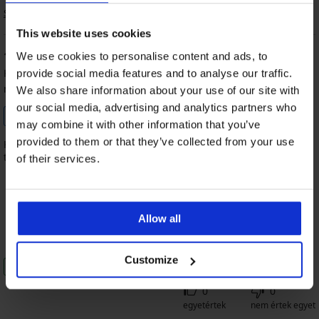
Sorrend
This website uses cookies
100
We use cookies to personalise content and ads, to
%
Katalin
2025.07.20-in. l.
provide social media features and to analyse our traffic.
megvásárolt méret 95/C
We also share information about your use of our site with
our social media, advertising and analytics partners who
Mérettanácsadó alapján
Ellenőrzött vásárló
megvásárolt
may combine it with other information that you’ve
provided to them or that they’ve collected from your use
Kényelmes, az anyaga szuper! Biztos nem ez az első ilyen
termékem!
of their services.
Allow all
100%
100%
100%
100%
Méret
Ár
Minőség
Szín
Customize
Ezt a terméket ajánlom
0
0
egyetértek
nem értek egyet