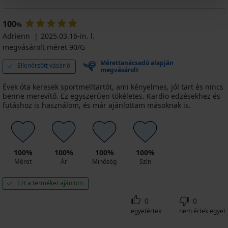
100
%
Adrienn
2025.03.16-in. l.
megvásárolt méret 90/G
Mérettanácsadó alapján
Ellenőrzött vásárló
megvásárolt
Évek óta keresek sportmelltartót, ami kényelmes, jól tart és nincs
benne merevítő. Ez egyszerűen tökéletes. Kardio edzésekhez és
futáshoz is használom, és már ajánlottam másoknak is.
100%
100%
100%
100%
Méret
Ár
Minőség
Szín
Ezt a terméket ajánlom
0
0
egyetértek
nem értek egyet