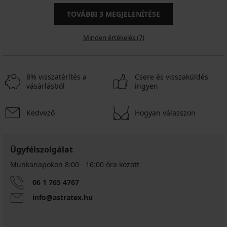
TOVÁBBI
3
MEGJELENÍTÉSE
Minden értékelés (7)
8% visszatérítés a
Csere és visszaküldés
vásárlásból
ingyen
Kedvező
Hogyan válasszon
Ügyfélszolgálat
Munkanapokon 8:00 - 16:00 óra között
06 1 765 4767
info@astratex.hu