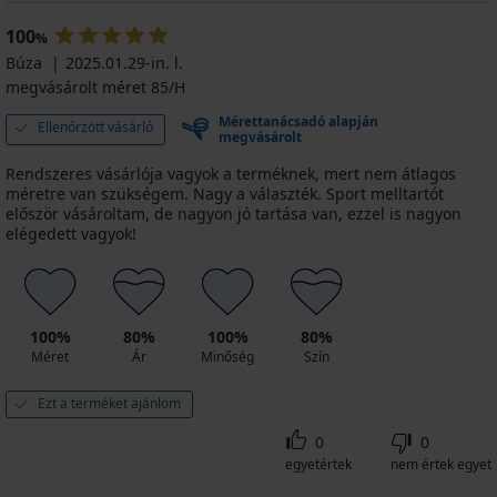
100
%
Búza
2025.01.29-in. l.
megvásárolt méret 85/H
Mérettanácsadó alapján
Ellenőrzött vásárló
megvásárolt
Rendszeres vásárlója vagyok a terméknek, mert nem átlagos
méretre van szükségem. Nagy a választék. Sport melltartót
először vásároltam, de nagyon jó tartása van, ezzel is nagyon
elégedett vagyok!
100%
80%
100%
80%
Méret
Ár
Minőség
Szín
Ezt a terméket ajánlom
0
0
egyetértek
nem értek egyet