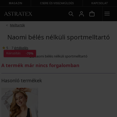
MAGAZIN
CSERE ÉS VISSZAKÜLDÉS
KAPCSOLAT
Melltartók
Naomi bélés nélküli sportmelltartó
5
|
7
értékelés
Kiárusítás
-70%
A termék már nincs forgalomban
Hasonló termékek