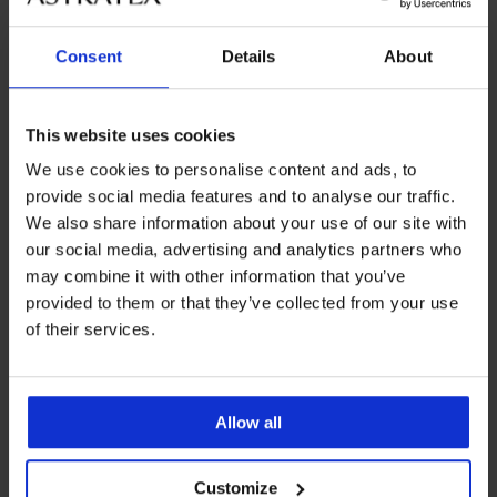
Consent
Details
About
Bestseller
This website uses cookies
4,8
5
We use cookies to personalise content and ads, to
DIVA by IVA bélés nélküli
Spacer Flexicup Dotted Mesh II
provide social media features and to analyse our traffic.
melltartó
melltartó
We also share information about your use of our site with
18 190 Ft
18 190 Ft
our social media, advertising and analytics partners who
may combine it with other information that you’ve
provided to them or that they’ve collected from your use
of their services.
Allow all
Customize