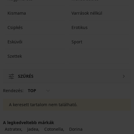
Kismama
Varrások nélkül
Csipkés
Erotikus
Esküvői
Sport
Szettek
SZŰRÉS
Rendezés:
TOP
A keresett tartalom nem található.
A legkedveltebb márkák
Astratex
Jadea
Cotonella
Dorina