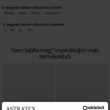
A leggyakrabban választott színek
fekete
bézs
fehér
rózsaszín
A leggyakrabban választott méretek
L
M
XL
XXL
Nem találta meg? Inspirálódjon más
termékekből