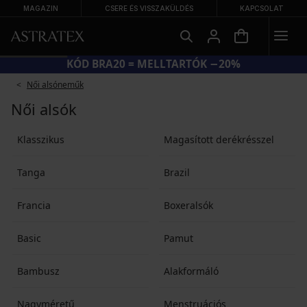
MAGAZIN
CSERE ÉS VISSZAKÜLDÉS
KAPCSOLAT
KÓD BRA20 = MELLTARTÓK −20%
Női alsóneműk
Női alsók
Klasszikus
Magasított derékrésszel
Tanga
Brazil
Francia
Boxeralsók
Basic
Pamut
Bambusz
Alakformáló
Nagyméretű
Menstruációs