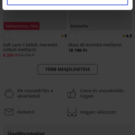
Kedvezmény -50%
Bestseller
5
4,8
Soft Lace II bélelt, merevítő
Maia 4D kisimító melltartó
nélküli melltartó
18 190 Ft
8 200 Ft
16 390 Ft
TÖBB MEGJELENÍTÉSE
8% visszatérítés a
Csere és visszaküldés
vásárlásból
ingyen
Kedvező
Hogyan válasszon
Ügyfélszolgálat