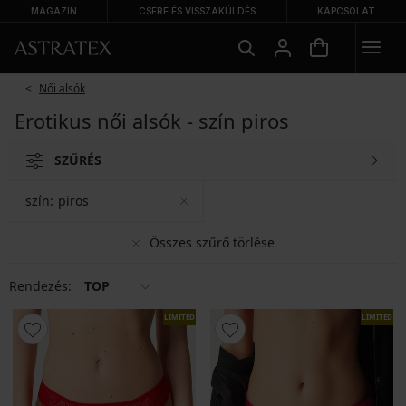
MAGAZIN
CSERE ÉS VISSZAKÜLDÉS
KAPCSOLAT
Női alsók
Erotikus női alsók - szín piros
SZŰRÉS
szín:
piros
Összes szűrő törlése
Rendezés:
TOP
LIMITED
LIMITED