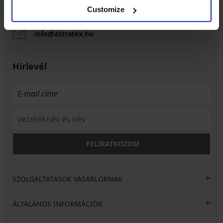
Munkanapokon 8:00 - 16:00 óra között
Customize
06 1 765 4767
info@astratex.hu
Hírlevél
FELIRATKOZOM
SZOLGÁLTATÁSOK VÁSÁRLÓKNAK
ÁLTALÁNOS INFORMÁCIÓK