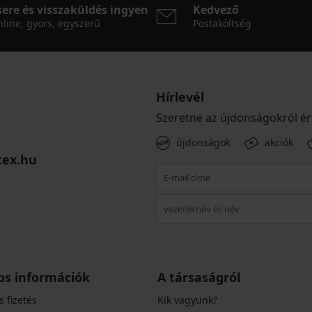
sere és visszaküldés ingyen
Kedvező
line, gyors, egyszerű
Postaköltség
Hírlevél
Szeretne az újdonságokról ér
újdonságok
akciók
tex.hu
os információk
A társaságról
s fizetés
Kik vagyunk?