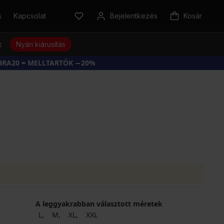
s
Kapcsolat
Bejelentkezés
Kosár
k
Nyári kiárusítás
BRA20 = MELLTARTÓK −20%
A leggyakrabban választott méretek
L
M
XL
XXL