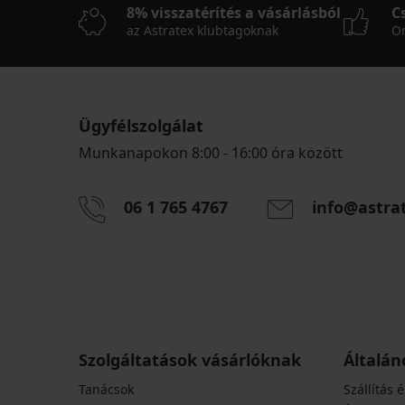
8% visszatérítés a vásárlásból
C
az Astratex klubtagoknak
On
Ügyfélszolgálat
Munkanapokon 8:00 - 16:00 óra között
06 1 765 4767
info@astra
Szolgáltatások vásárlóknak
Általán
Tanácsok
Szállítás é