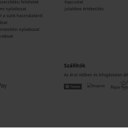
szerződési feltételek
Kapcsolat
mi nyilatkozat
Jutalékos értékesítés
t a sütik használatáról
ázat
ntesítési nyilatkozat
érdések
Szállítók
Az árut időben és kifogástalan áll