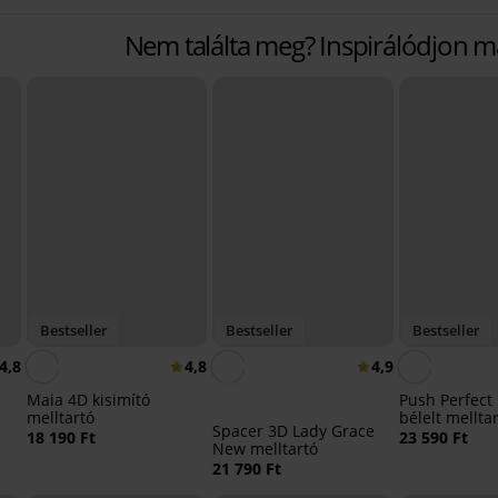
Nem találta meg? Inspirálódjon 
Bestseller
Bestseller
Bestseller
4,8
4,8
4,9
Maia 4D kisimító
Push Perfect
melltartó
bélelt mellta
Spacer 3D Lady Grace
18 190 Ft
23 590 Ft
New melltartó
21 790 Ft