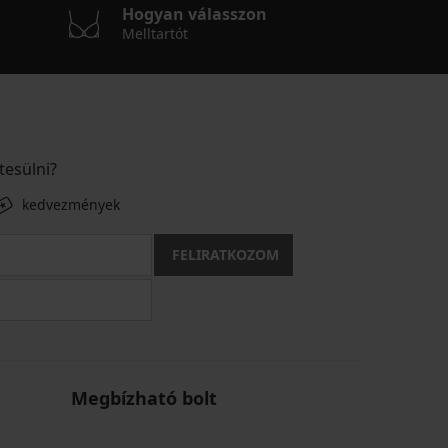
Hogyan válasszon
Melltartót
tesülni?
kedvezmények
FELIRATKOZOM
Megbízható bolt