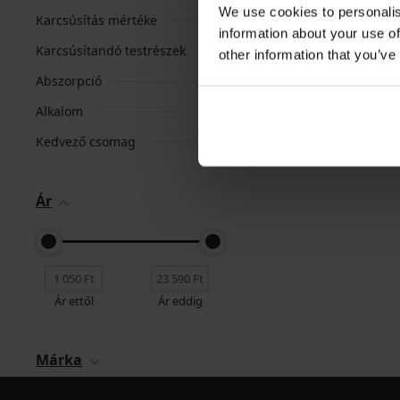
We use cookies to personalis
Karcsúsítás mértéke
information about your use of
Karcsúsítandó testrészek
other information that you’ve
Abszorpció
Alkalom
Kedvező csomag
Ár
Ár ettől
Ár eddig
Márka