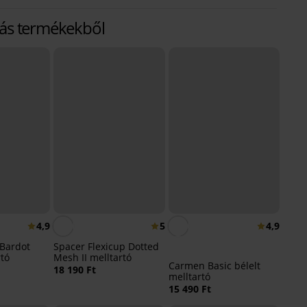
más termékekből
4,9
5
4,9
 Bardot
Spacer Flexicup Dotted
rtó
Mesh II melltartó
Carmen Basic bélelt
18 190 Ft
melltartó
15 490 Ft