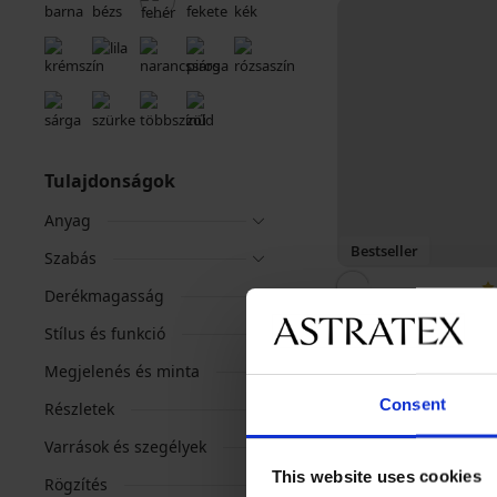
Tulajdonságok
Anyag
Bestseller
Szabás
Derékmagasság
Spacer Delicate Flow
Stílus és funkció
melltartó
18 190 Ft
Megjelenés és minta
Consent
Részletek
Varrások és szegélyek
This website uses cookies
Rögzítés