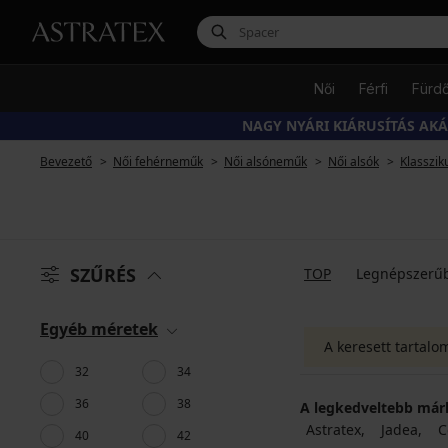
Női
Férfi
Fürd
NAGY NYÁRI KIÁRUSÍTÁS AK
Bevezető
Női fehérneműk
Női alsóneműk
Női alsók
Klasszik
SZŰRÉS
TOP
Legnépszerű
Egyéb méretek
A keresett tartalo
32
34
36
38
A legkedveltebb már
Astratex
Jadea
C
40
42