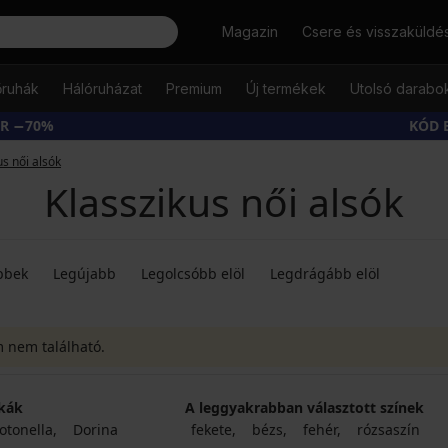
Keresés
Magazin
Csere és visszaküldé
őruhák
Hálóruházat
Premium
Új termékek
Utolsó darabo
ÁR −70%
KÓD 
us női alsók
Klasszikus női alsók
bbek
Legújabb
Legolcsóbb elöl
Legdrágább elöl
m nem található.
kák
A leggyakrabban választott színek
otonella
Dorina
fekete
bézs
fehér
rózsaszín