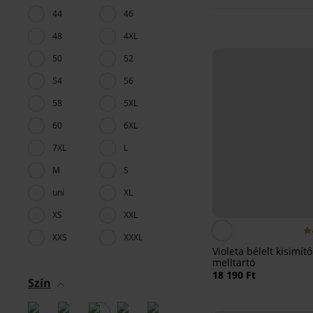
44
46
48
4XL
50
52
54
56
58
5XL
60
6XL
7XL
L
M
S
uni
XL
XS
XXL
XXS
XXXL
Violeta bélelt kisimító
melltartó
18 190 Ft
Szín