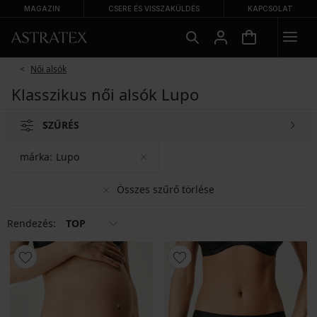
MAGAZIN
CSERE ÉS VISSZAKÜLDÉS
KAPCSOLAT
Női alsók
Klasszikus női alsók Lupo
SZŰRÉS
márka:
Lupo
Összes szűrő törlése
Rendezés:
TOP