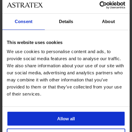
A legkedveltebb márkák
Astratex
Jadea
Cotonella
Dorina
Consent
Details
About
A leggyakrabban választott színek
fekete
bézs
fehér
rózsaszín
This website uses cookies
A leggyakrabban választott méretek
We use cookies to personalise content and ads, to
L
M
XL
XXL
provide social media features and to analyse our traffic.
We also share information about your use of our site with
our social media, advertising and analytics partners who
may combine it with other information that you’ve
8% visszatérítés a
Csere és visszaküldés
vásárlásból
ingyen
provided to them or that they’ve collected from your use
of their services.
Kedvező
Hogyan válasszon
Allow all
Ügyfélszolgálat