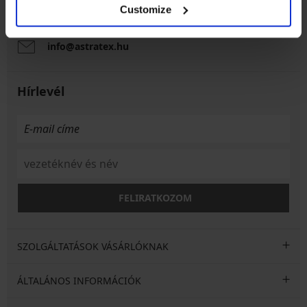
Munkanapokon 8:00 - 16:00 óra között
Customize
06 1 765 4767
info@astratex.hu
Hírlevél
FELIRATKOZOM
SZOLGÁLTATÁSOK VÁSÁRLÓKNAK
ÁLTALÁNOS INFORMÁCIÓK