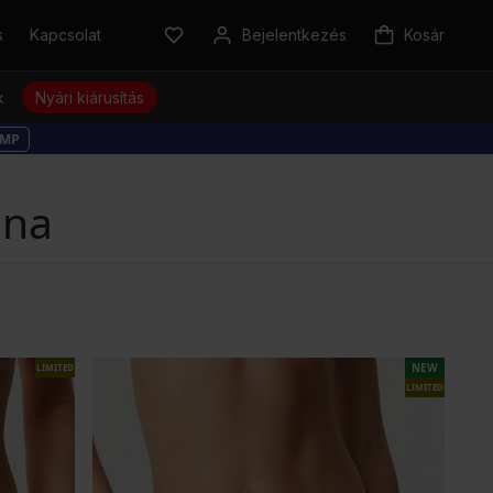
s
Kapcsolat
Bejelentkezés
Kosár
k
Nyári kiárusítás
MP
ana
NEW
LIMITED
LIMITED