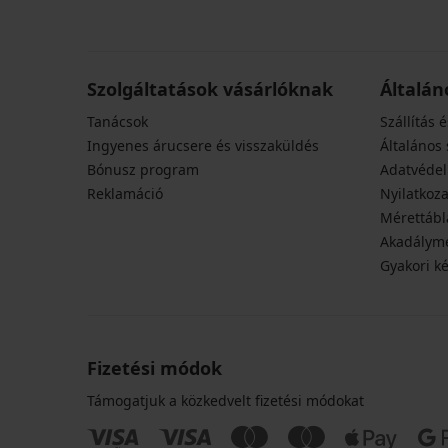
Szolgáltatások vásárlóknak
Általán
Tanácsok
Szállítás é
Ingyenes árucsere és visszaküldés
Általános 
Bónusz program
Adatvédel
Reklamáció
Nyilatkoza
Mérettábl
Akadályme
Gyakori k
Fizetési módok
Támogatjuk a közkedvelt fizetési módokat