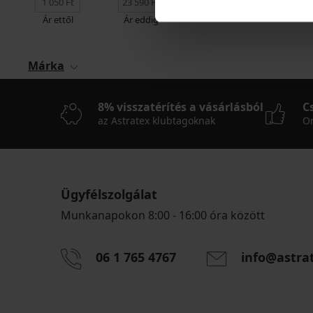
Ár ettől
Ár eddig
Márka
8% visszatérítés a vásárlásból
C
az Astratex klubtagoknak
On
Ügyfélszolgálat
Munkanapokon 8:00 - 16:00 óra között
06 1 765 4767
info@astra