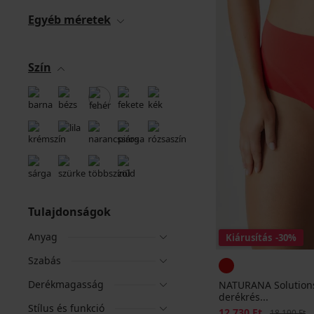
Egyéb méretek
Szín
Tulajdonságok
Anyag
Kiárusítás
-30%
Szabás
Derékmagasság
NATURANA Solutions
derékrés...
Stílus és funkció
Kedvezmény
12 730 Ft
Eredeti ár
18 190 Ft