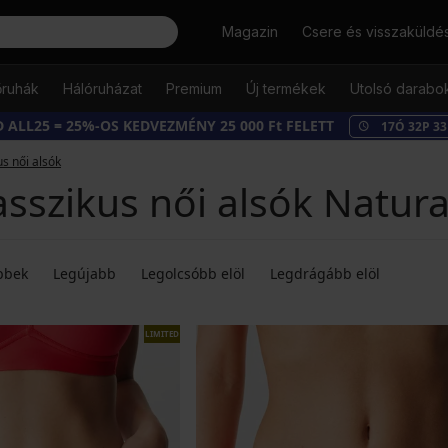
Keresés
Magazin
Csere és visszaküldé
őruhák
Hálóruházat
Premium
Új termékek
Utolsó darabo
 ALL25 = 25%-OS KEDVEZMÉNY 25 000 Ft FELETT
17
Ó
32
P
32
us női alsók
asszikus női alsók Natur
bbek
Legújabb
Legolcsóbb elöl
Legdrágább elöl
LIMITED