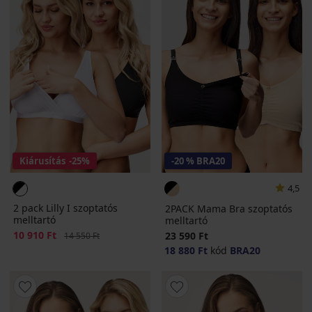
Kiárusítás
-25%
-20 % BRA20
4,5
2 pack Lilly I szoptatós
2PACK Mama Bra szoptatós
melltartó
melltartó
Kedvezmény
10 910 Ft
Eredeti ár
23 590 Ft
14 550 Ft
18 880 Ft
kód
BRA20