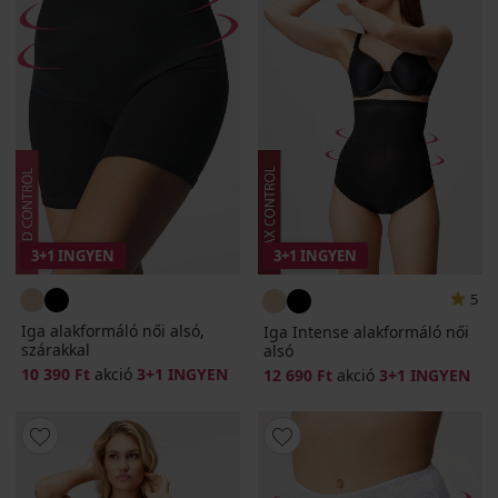
3+1 INGYEN
3+1 INGYEN
5
Iga alakformáló női alsó,
Iga Intense alakformáló női
szárakkal
alsó
10 390 Ft
akció
3+1 INGYEN
12 690 Ft
akció
3+1 INGYEN