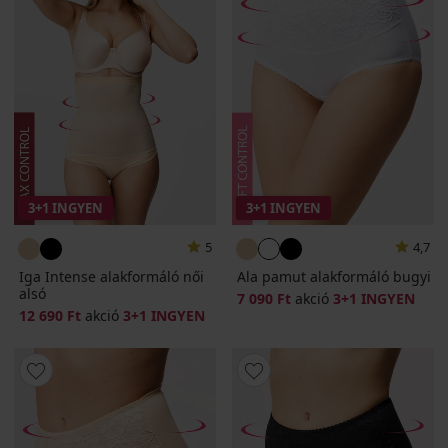
3+1 INGYEN
3+1 INGYEN
5
4,7
Iga Intense alakformáló női
Ala pamut alakformáló bugyi
alsó
7 090 Ft
akció
3+1 INGYEN
12 690 Ft
akció
3+1 INGYEN