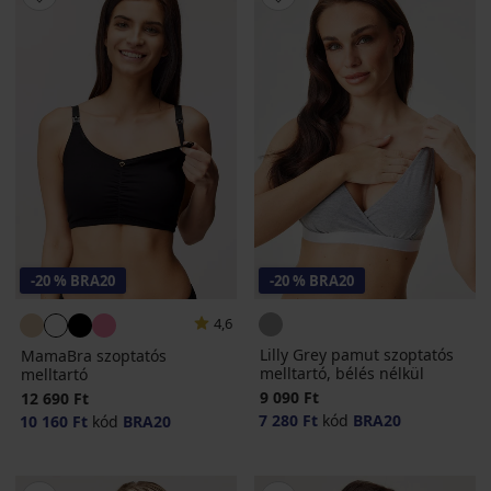
-20 % BRA20
-20 % BRA20
4,6
Lilly Grey pamut szoptatós
MamaBra szoptatós
melltartó, bélés nélkül
melltartó
9 090 Ft
12 690 Ft
7 280 Ft
kód
BRA20
10 160 Ft
kód
BRA20