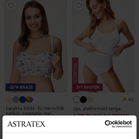
-20 % BRA20
3+1 INGYEN
4,6
Easybra bélés- és merevítők
Iga, alakformáló tanga
nélküli, szoptatós mel...
6 790 Ft
akció
3+1 INGYEN
12 690 Ft
10 160 Ft
kód
BRA20