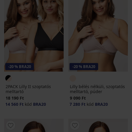
-20 % BRA20
-20 % BRA20
2PACK Lilly II szoptatós
Lilly bélés nélküli, szoptatós
melltartó
melltartó, púder
18 190 Ft
9 090 Ft
14 560 Ft
kód
BRA20
7 280 Ft
kód
BRA20