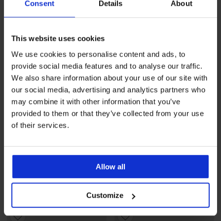
Consent
Details
About
This website uses cookies
We use cookies to personalise content and ads, to
provide social media features and to analyse our traffic.
We also share information about your use of our site with
our social media, advertising and analytics partners who
may combine it with other information that you’ve
provided to them or that they’ve collected from your use
of their services.
3+1 INGYEN
3+1 INGYEN
4,3
4,3
Allow all
3PACK Iga alakformáló női
3PACK Iga alakformáló női
alsó
alsó
18 190 Ft
akció
3+1 INGYEN
18 190 Ft
akció
3+1 INGYEN
Customize