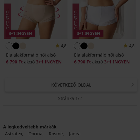
3+1 INGYEN
3+1 INGYEN
4,8
4,8
Ela alakformáló női alsó
Ela alakformáló női alsó
6 790 Ft
akció
3+1 INGYEN
6 790 Ft
akció
3+1 INGYEN
KÖVETKEZŐ OLDAL
Stránka 1/2
A legkedveltebb márkák
Astratex
Dorina
Rosme
Jadea