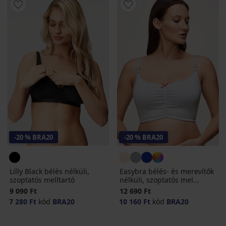
-20 % BRA20
-20 % BRA20
Lilly Black bélés nélküli,
Easybra bélés- és merevítők
szoptatós melltartó
nélküli, szoptatós mel...
9 090 Ft
12 690 Ft
7 280 Ft
kód
BRA20
10 160 Ft
kód
BRA20