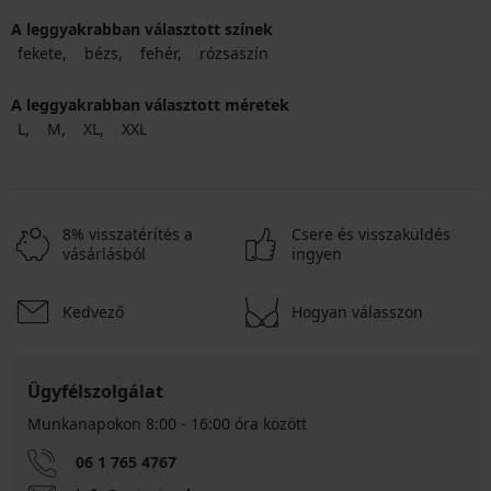
A leggyakrabban választott színek
fekete
bézs
fehér
rózsaszín
A leggyakrabban választott méretek
L
M
XL
XXL
8% visszatérítés a
Csere és visszaküldés
vásárlásból
ingyen
Kedvező
Hogyan válasszon
Ügyfélszolgálat
Munkanapokon 8:00 - 16:00 óra között
06 1 765 4767