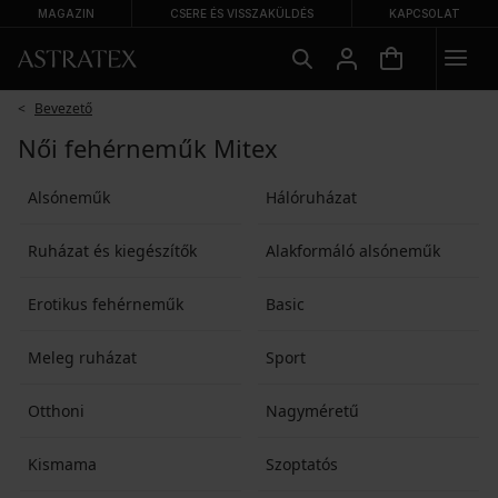
MAGAZIN
CSERE ÉS VISSZAKÜLDÉS
KAPCSOLAT
Bevezető
Női fehérneműk Mitex
Alsóneműk
Hálóruházat
Ruházat és kiegészítők
Alakformáló alsóneműk
Erotikus fehérneműk
Basic
Meleg ruházat
Sport
Otthoni
Nagyméretű
Kismama
Szoptatós