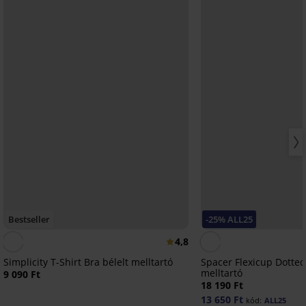
Bestseller
-25% ALL25
4,8
Simplicity T-Shirt Bra bélelt melltartó
Spacer Flexicup Dotted
melltartó
9 090 Ft
18 190 Ft
13 650 Ft
kód:
ALL25