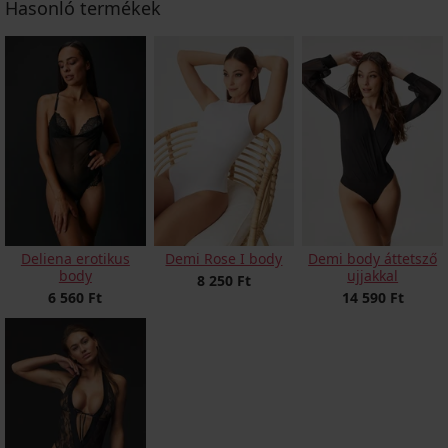
Hasonló termékek
Deliena erotikus
Demi Rose I body
Demi body áttetsző
body
ujjakkal
8 250 Ft
6 560 Ft
14 590 Ft