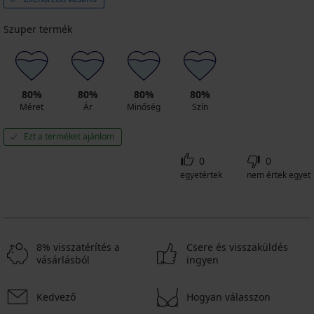
Szuper termék
80%
80%
80%
80%
Méret
Ár
Minőség
Szín
Ezt a terméket ajánlom
0
0
egyetértek
nem értek egyet
8% visszatérítés a
Csere és visszaküldés
vásárlásból
ingyen
Kedvező
Hogyan válasszon