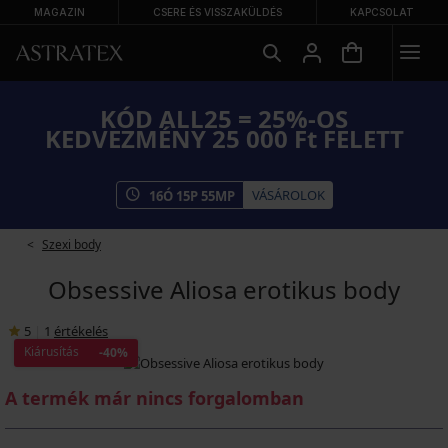
MAGAZIN
CSERE ÉS VISSZAKÜLDÉS
KAPCSOLAT
KÓD ALL25 = 25%-OS
KEDVEZMÉNY 25 000 Ft FELETT
VÁSÁROLOK
16
Ó
15
P
55
MP
Szexi body
Obsessive Aliosa erotikus body
5
|
1
értékelés
Kiárusítás
-40%
A termék már nincs forgalomban