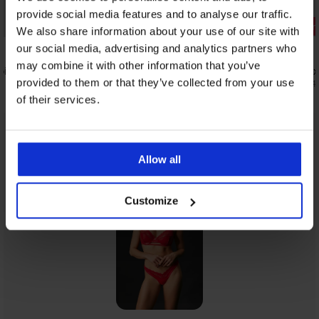
Kiárusítás
provide social media features and to analyse our traffic.
Kedvezmény -60%
Kedvezmén
We also share information about your use of our site with
our social media, advertising and analytics partners who
may combine it with other information that you’ve
óing
Obsessive Freedom Euridia erotikus
Chilisa szex
melltartó
provided to them or that they’ve collected from your use
17 430 Ft
21
14 560 Ft
36 390 Ft
of their services.
Ugyanebből a kollekcióból
Mutat
Allow all
Customize