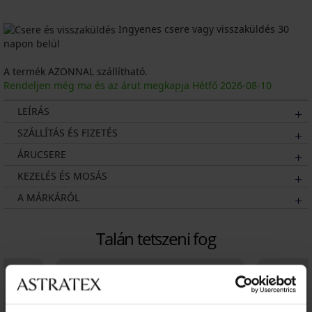
Ingyenes csere vagy visszaküldés 30
napon belül
A termék AZONNAL szállítható.
Rendeljen még ma és az árut megkapja Hétfő
2026
-08-10
LEÍRÁS
SZÁLLÍTÁS ÉS FIZETÉS
ÁRUCSERE
KEZELÉS ÉS MOSÁS
A MÁRKÁRÓL
Talán tetszeni fog