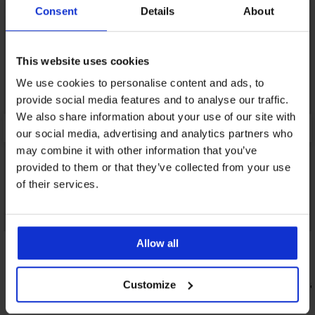
Consent
Details
About
This website uses cookies
We use cookies to personalise content and ads, to
provide social media features and to analyse our traffic.
We also share information about your use of our site with
our social media, advertising and analytics partners who
may combine it with other information that you’ve
provided to them or that they’ve collected from your use
of their services.
2+1 INGYEN
Allow all
5
Chic Calze 20 DEN 20 DEN combfix
4 890 Ft
Elegant Cha
Customize
11 790 Ft