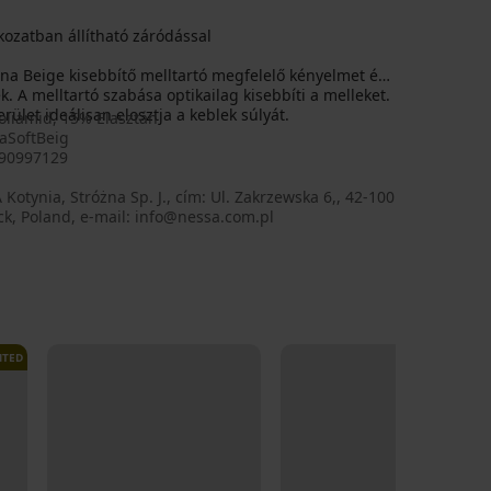
ozatban állítható záródással
ena Beige kisebbítő melltartó megfelelő kényelmet és
. A melltartó szabása optikailag kisebbíti a melleket.
rület ideálisan elosztja a keblek súlyát.
oliamid, 15% Elasztán
SoftBeig
90997129
Kotynia, Stróżna Sp. J., cím: Ul. Zakrzewska 6,, 42-100
k, Poland, e-mail: info@nessa.com.pl
ITED