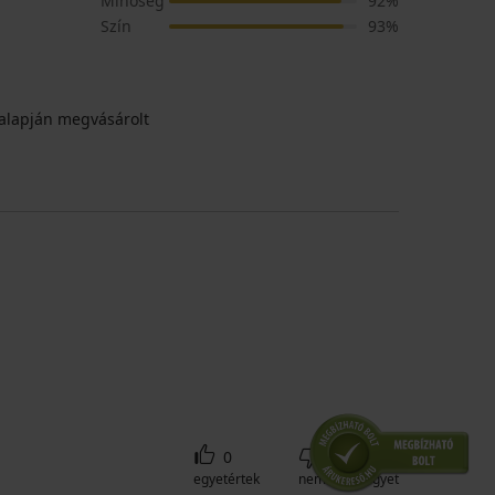
Minőség
92%
Szín
93%
alapján megvásárolt
0
0
egyetértek
nem értek egyet