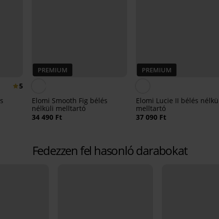
PREMIUM
PREMIUM
5
és
Elomi Smooth Fig bélés
Elomi Lucie II bélés nélkü
nélküli melltartó
melltartó
34 490 Ft
37 090 Ft
Fedezzen fel hasonló darabokat