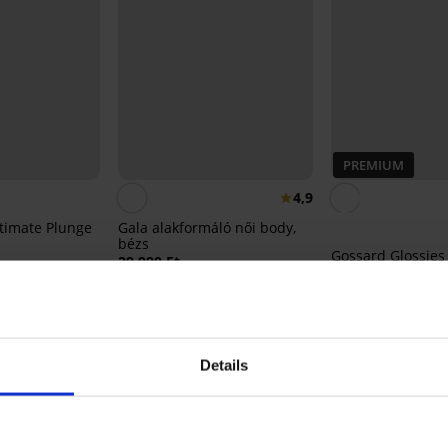
PREMIUM
4,9
timate Plunge
Gala alakformáló női body,
bézs
Gossard Glossies 
29 990 Ft
nélküli melltartó
BRA20
26 390 Ft
Details
Ugyanebből a kollekcióból