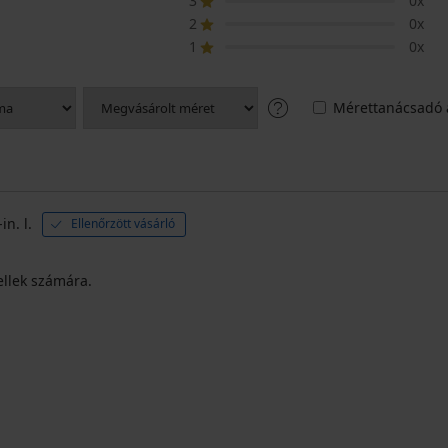
3
0x
2
0x
1
0x
Mérettanácsadó 
in. l.
Ellenőrzött vásárló
ellek számára.