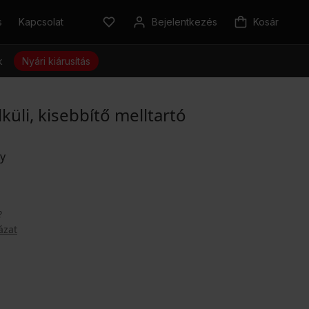
s
Kapcsolat
Bejelentkezés
Kosár
k
Nyári kiárusítás
üli, kisebbítő melltartó
?
ázat