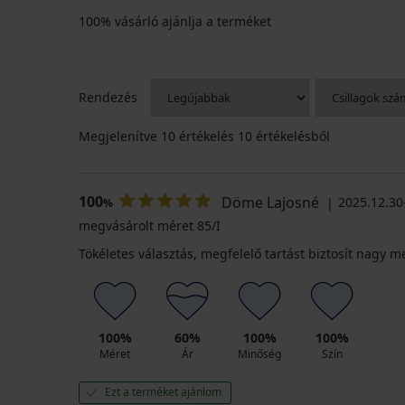
100% vásárló ajánlja a terméket
Rendezés
Megjelenítve
10
értékelés 10 értékelésből
100
Döme Lajosné
2025.12.30-
%
megvásárolt méret 85/I
Tökéletes választás, megfelelő tartást biztosít nagy m
100%
60%
100%
100%
Méret
Ár
Minőség
Szín
Ezt a terméket ajánlom