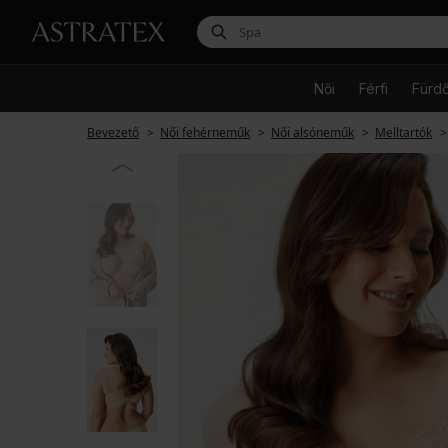
Női
Férfi
Fürd
Bevezető
Női fehérneműk
Női alsóneműk
Melltartók