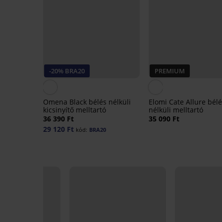
-20% BRA20
PREMIUM
Omena Black bélés nélküli
Elomi Cate Allure bél
kicsinyítő melltartó
nélküli melltartó
36 390 Ft
35 090 Ft
29 120 Ft
kód:
BRA20