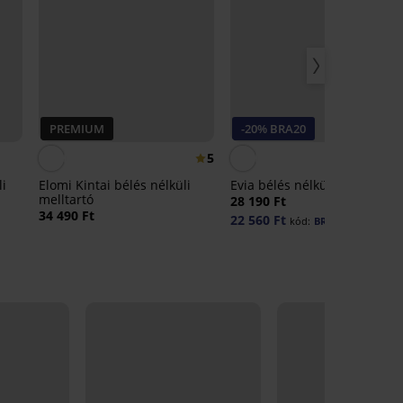
PREMIUM
-20% BRA20
5
li
Elomi Kintai bélés nélküli
Evia bélés nélküli melltartó
melltartó
28 190 Ft
34 490 Ft
22 560 Ft
kód:
BRA20