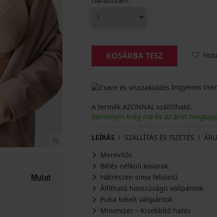
Darabszám:
Hoz
KOSÁRBA TESZ
Ingyenes cser
A termék AZONNAL szállítható.
Rendeljen még ma és az árut megkap
LEÍRÁS
SZÁLLÍTÁS ÉS FIZETÉS
ÁRU
Merevítős
Bélés nélküli kosarak
Hátrészen sima felületű
Mutat
Állítható hosszúságú vállpántok
Puha bélelt vállpántok
Minimizer – Kisebbítő hatás