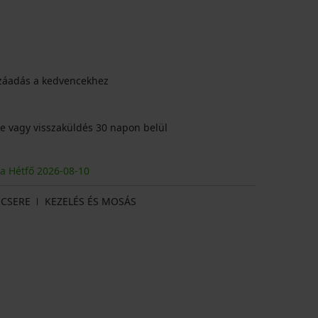
záadás a kedvencekhez
e vagy visszaküldés 30 napon belül
ja Hétfő
2026
-08-10
CSERE
KEZELÉS ÉS MOSÁS