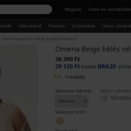
Keresés
Magazin
Csere és visszaküldé
őruhák
Hálóruházat
Premium
Új termékek
Utolsó darabo
Omena Beige bélés nélküli, kisebbítő melltartó
Omena Beige bélés nélk
36 390 Ft
29 120 Ft
BRA20
kóddal
5
|
10
értékelés
Válasszon méretet
Milyen méretet
Mérettábl
Válasszon színt: