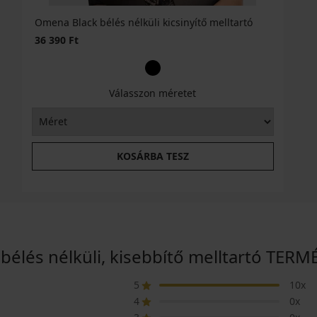
Omena Black bélés nélküli kicsinyítő melltartó
36 390 Ft
Válasszon méretet
KOSÁRBA TESZ
élés nélküli, kisebbítő melltartó TER
5
10x
4
0x