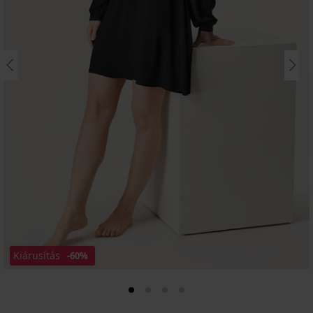
Kiárusítás
-60%