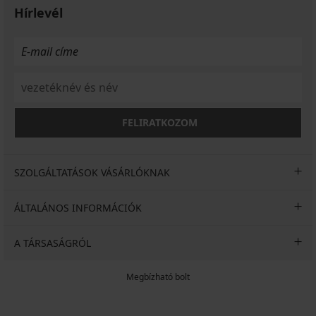
harisnyanadrág
Hírlevél
Kedvezmény
8 250
Kedvezmény
2 580
Ft
Ft
Eredeti ár
11 790
Eredeti ár
3 690
Ft
Ft
FELIRATKOZOM
SZOLGÁLTATÁSOK VÁSÁRLÓKNAK
ÁLTALÁNOS INFORMÁCIÓK
A TÁRSASÁGRÓL
Megbízható bolt