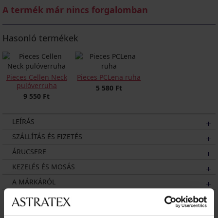
A termék már nincs forgalomban
Hasonló termékek
Pieces Cellen Neck
Pieces PCLena ruha
pulóverruha
5 580 Ft
9 550 Ft
LEÍRÁS
SZÁLLÍTÁS ÉS FIZETÉS
ÁRUCSERE
KEZELÉS ÉS MOSÁS
A MÁRKÁRÓL
Talán tetszeni fog