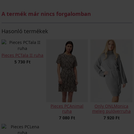
A termék már nincs forgalomban
Hasonló termékek
Pieces PCTala II ruha
5 730 Ft
Pieces PCAnimal
Only ONLMonica
ruha
meleg pulóverruha
7 080 Ft
7 920 Ft