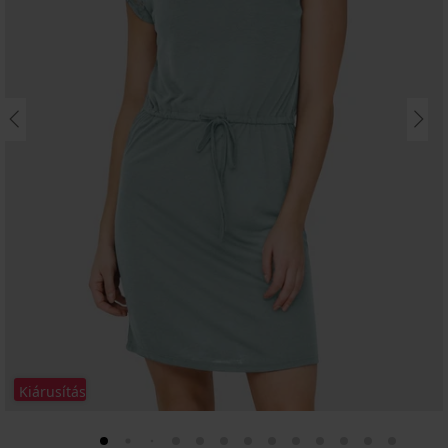
Kiárusítás