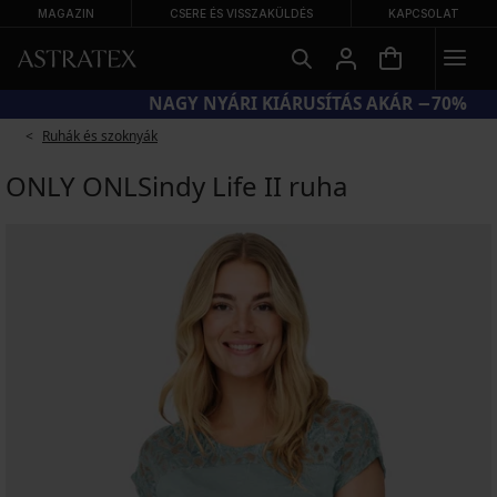
MAGAZIN
CSERE ÉS VISSZAKÜLDÉS
KAPCSOLAT
KÓD BRA20 = MELLTARTÓK −20%
Ruhák és szoknyák
ONLY ONLSindy Life II ruha