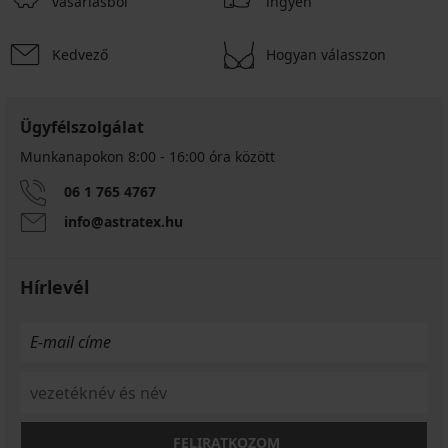
vásárlásból
ingyen
Kedvező
Hogyan válasszon
Ügyfélszolgálat
Munkanapokon 8:00 - 16:00 óra között
06 1 765 4767
info@astratex.hu
Hírlevél
FELIRATKOZOM