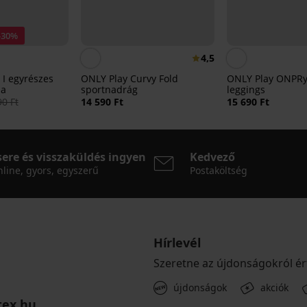
-30%
4,5
 I egyrészes
ONLY Play Curvy Fold
ONLY Play ONPRy
ha
sportnadrág
leggings
0 Ft
14 590 Ft
15 690 Ft
sere és visszaküldés ingyen
Kedvező
line, gyors, egyszerű
Postaköltség
Hírlevél
Szeretne az újdonságokról ér
újdonságok
akciók
tex.hu