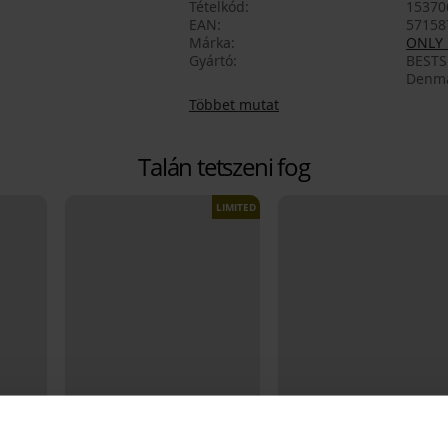
Tételkód
153706
EAN
57158
Márka
ONLY 
Gyártó
BESTSE
Denma
Többet mutat
Talán tetszeni fog
LIMITED
Kiárusítás