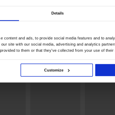
Kedvezmény -60%
Details
5
ONLY Play ONPAlma
sporttrikó
eggins
Winter Violeta téliesített
12 190 Ft
leggings
4 360 Ft
10 890 Ft
e content and ads, to provide social media features and to analy
 our site with our social media, advertising and analytics partn
Fedezzen fel hasonló darabokat
 provided to them or that they’ve collected from your use of their
LIMITED
Customize