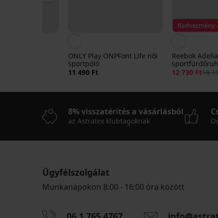
Kedvezmény 
észes
ONLY Play ONPFont Life női
Reebok Adelia
ruha UV-
sportpóló
sportfürdőru
el
11 490 Ft
12 730 Ft
18 19
8% visszatérítés a vásárlásból
C
az Astratex klubtagoknak
On
Ügyfélszolgálat
Munkanapokon 8:00 - 16:00 óra között
LIMITED
06 1 765 4767
info@astra