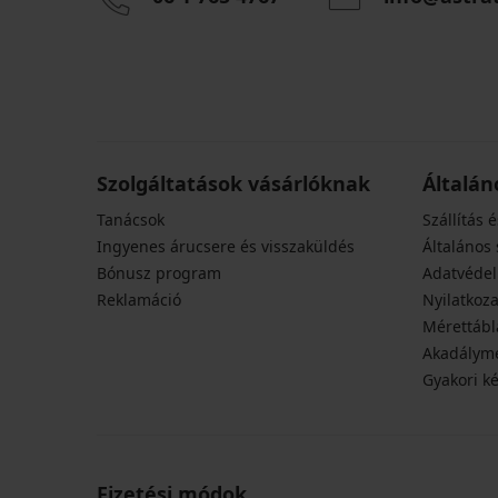
ONLY
Play
ONPSavi
sporttrikó
8 890
Ft
Szolgáltatások vásárlóknak
Általán
Tanácsok
Szállítás é
Ingyenes árucsere és visszaküldés
Általános 
Bónusz program
Adatvédel
Reklamáció
Nyilatkoza
Mérettábl
Akadályme
Gyakori k
Fizetési módok