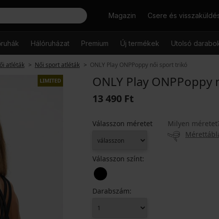
Keresés
Magazin
Csere és visszaküldé
őruhák
Hálóruházat
Premium
Új termékek
Utolsó darabo
ői atléták
Női sport atléták
ONLY Play ONPPoppy női sport trikó
ONLY Play ONPPoppy nő
LIMITED
13 490 Ft
Válasszon méretet
Milyen méretet
Mérettábl
Válasszon színt:
Darabszám: