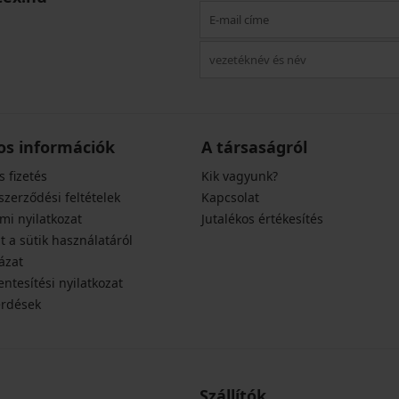
os információk
A társaságról
s fizetés
Kik vagyunk?
szerződési feltételek
Kapcsolat
mi nyilatkozat
Jutalékos értékesítés
t a sütik használatáról
ázat
ntesítési nyilatkozat
érdések
Szállítók