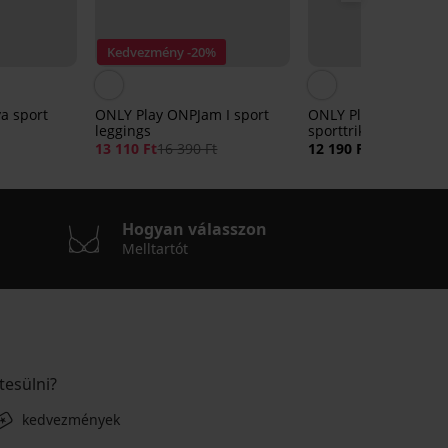
Kedvezmény -20%
a sport
ONLY Play ONPJam I sport
ONLY Play ONPAlma
leggings
sporttrikó
13 110 Ft
16 390 Ft
12 190 Ft
Hogyan válasszon
Melltartót
tesülni?
kedvezmények