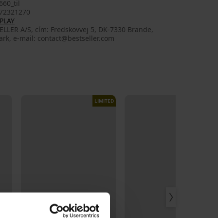
60_til
72321270
PLAY
LLER A/S, cím: Fredskovvej 5, DK-7330 Brande,
rk, e-mail: contact@bestseller.com
LIMITED