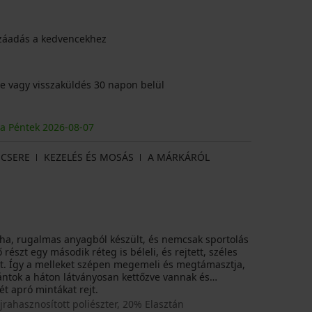
záadás a kedvencekhez
e vagy visszaküldés 30 napon belül
ja Péntek
2026
-08-07
CSERE
KEZELÉS ÉS MOSÁS
A MÁRKÁRÓL
ha, rugalmas anyagból készült, és nemcsak sportolás
részt egy második réteg is béleli, és rejtett, széles
att. Így a melleket szépen megemeli és megtámasztja,
ntok a háton látványosan kettőzve vannak és
ét apró mintákat rejt.
rahasznosított poliészter, 20% Elasztán