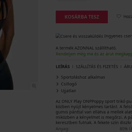
Hoz
KOSÁRBA TESZ
Ingyenes cser
A termék AZONNAL szállítható.
Rendeljen még ma és az árut megkap
LEÍRÁS
SZÁLLÍTÁS ÉS FIZETÉS
ÁRU
Sportoláshoz alkalmas
Csillogó
Ujjatlan
Az ONLY Play ONPPoppy sport trikó pu
közben nyújt kényelmes tartást. A felső 
gumis pánttal van ellátva a mellek al
miközben a kényelmet is megőrzi. A pá
keresztben futnak. A fekete szín diszkr
Anyag
80% Új