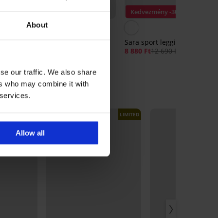
Kedvezmény -30%
About
5
ONLY Play ONLSeren sport
Sara sport leggings
rövidnadrág
8 880 Ft
12 690 Ft
10 390 Ft
se our traffic. We also share
ers who may combine it with
 services.
LIMITED
LIMITED
Allow all