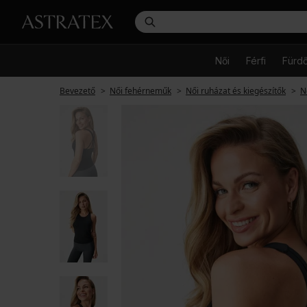
Női
Férfi
Fürd
Bevezető
Női fehérneműk
Női ruházat és kiegészítők
N