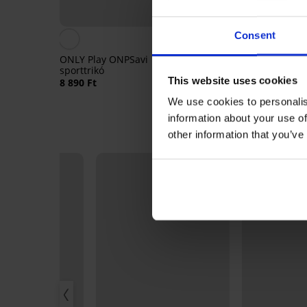
Consent
ONLY Play ONPSavi
sporttrikó
ONLY Play Jaia sport l
This website uses cookies
8 890 Ft
10 890 Ft
We use cookies to personalis
information about your use of
other information that you’ve
LIMITED