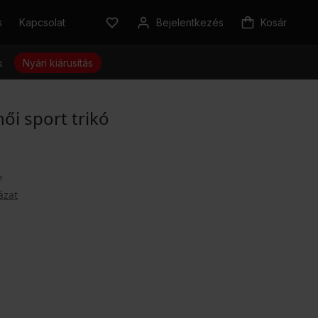
s
Kapcsolat
Bejelentkezés
Kosár
k
Nyári kiárusítás
i sport trikó
?
ázat