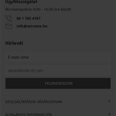
Ügyfélszolgálat
Munkanapokon 8:00 - 16:00 óra között
06 1 765 4767
info@astratex.hu
Sophie
I.
Hírlevél
klasszikus
női
alsó
10 390
Ft
akció
3+1
INGYEN
FELIRATKOZOM
7 800
Ft
kód
ALL25
SZOLGÁLTATÁSOK VÁSÁRLÓKNAK
ÁLTALÁNOS INFORMÁCIÓK