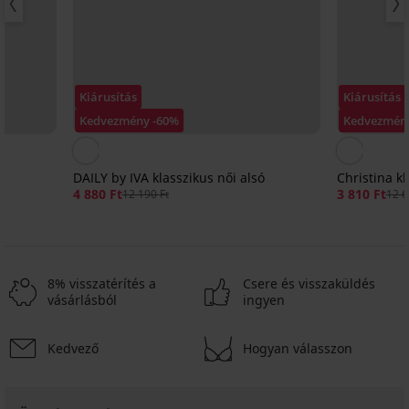
Kiárusítás
Kiárusítás
Kedvezmény -60%
Kedvezmén
DAILY by IVA klasszikus női alsó
Christina k
4 880 Ft
3 810 Ft
12 190 Ft
12 6
8% visszatérítés a
Csere és visszaküldés
vásárlásból
ingyen
Kedvező
Hogyan válasszon
3+1 INGYEN
-25 % ALL25