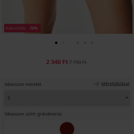
Kiárusítás
-70%
2 340 Ft
7 790 Ft
Mérettáblázat
Válasszon méretet
Válasszon színt:
gránátvörös