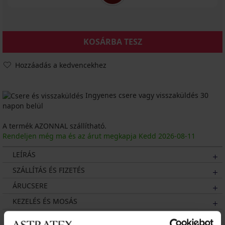
KOSÁRBA TESZ
Hozzáadás a kedvencekhez
Ingyenes csere vagy visszaküldés 30
napon belül
A termék AZONNAL szállítható.
Rendeljen még ma és az árut megkapja Kedd
2026
-08-11
LEÍRÁS
SZÁLLÍTÁS ÉS FIZETÉS
ÁRUCSERE
KEZELÉS ÉS MOSÁS