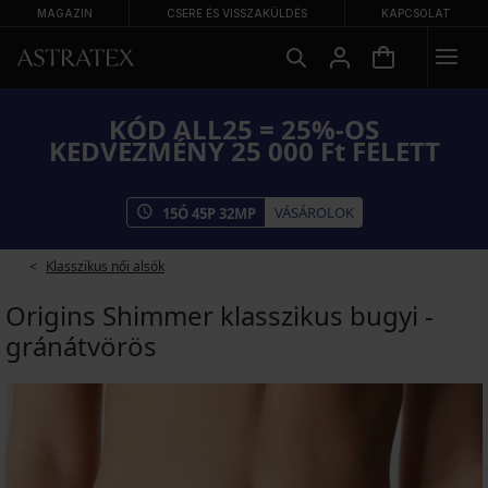
MAGAZIN
CSERE ÉS VISSZAKÜLDÉS
KAPCSOLAT
KÓD ALL25 = 25%-OS
KEDVEZMÉNY 25 000 Ft FELETT
VÁSÁROLOK
15
Ó
45
P
31
MP
Klasszikus női alsók
Origins Shimmer klasszikus bugyi -
gránátvörös