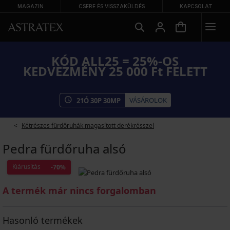
MAGAZIN
CSERE ÉS VISSZAKÜLDÉS
KAPCSOLAT
KÓD ALL25 = 25%-OS
KEDVEZMÉNY 25 000 Ft FELETT
VÁSÁROLOK
21
Ó
30
P
30
MP
Kétrészes fürdőruhák magasított derékrésszel
Pedra fürdőruha alsó
Kiárusítás
-70%
A termék már nincs forgalomban
Hasonló termékek