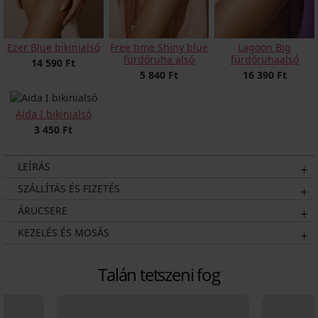
Ezer Blue bikinialsó
Free time Shiny blue
Lagoon Big
fürdőruha alsó
fürdőruhaalsó
14 590 Ft
5 840 Ft
16 390 Ft
Aida I bikinialsó
3 450 Ft
LEÍRÁS
SZÁLLÍTÁS ÉS FIZETÉS
ÁRUCSERE
KEZELÉS ÉS MOSÁS
Talán tetszeni fog