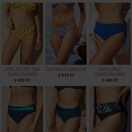
PINK STORM Taja
Cap Ferrat bikinialsó
Honey Blue
fürdőruha alsó
fürdőruha alsó
2 910 Ft
3 650 Ft
5 460 Ft