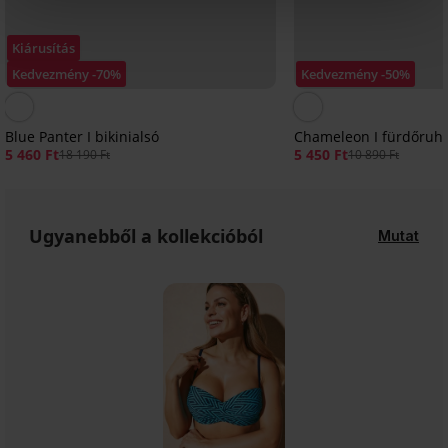
Kiárusítás
Kedvezmény -70%
Kedvezmény -50%
Blue Panter I bikinialsó
Chameleon I fürdőruh
5 460 Ft
5 450 Ft
18 190 Ft
10 890 Ft
Ugyanebből a kollekcióból
Mutat