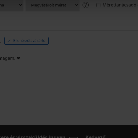
Mérettanácsadó 
.
Ellenőrzött vásárló
magam. ❤️
sere és visszaküldés ingyen
Kedvező