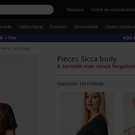
Keresés
Magazin
Csere és visszaküldé
őruhák
Hálóruházat
Premium
Új termékek
Utolsó darabo
ÁR −70%
KÓD 
Pieces Sicca body
Pieces Sicca body
A termék már nincs forgal
Hasonló termékek