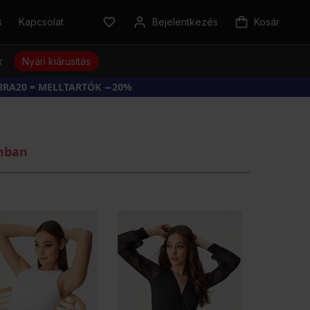
s
Kapcsolat
Bejelentkezés
Kosár
k
Nyári kiárusítás
BRA20 = MELLTARTÓK −20%
omban