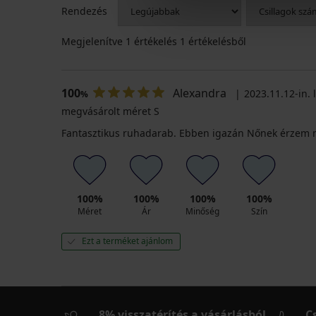
Rendezés
Megjelenítve
1
értékelés 1 értékelésből
Honey
H36
XL
klasszikus
100
Alexandra
2023.11.12-in. l
%
Elegant
női
megvásárolt méret S
Charm
alsó
klasszikus
Kedvezmény
9 190
Fantasztikus ruhadarab. Ebben igazán Nőnek érzem 
női
Ft
alsó
Eredeti ár
11 490
10 890
Ft
Ft
akció
100%
100%
100%
100%
3+1
Méret
Ár
Minőség
Szín
INGYEN
Ezt a terméket ajánlom
8% visszatérítés a vásárlásból
C