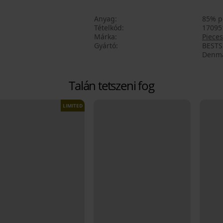
Anyag
85% p
Tételkód
17095
Márka
Pieces
Gyártó
BESTSE
Denma
Talán tetszeni fog
LIMITED