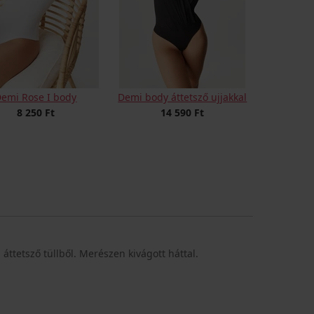
emi Rose I body
Demi body áttetsző ujjakkal
8 250 Ft
14 590 Ft
áttetsző tüllből. Merészen kivágott háttal.