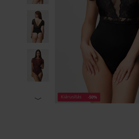
Kiárusítás
-50%