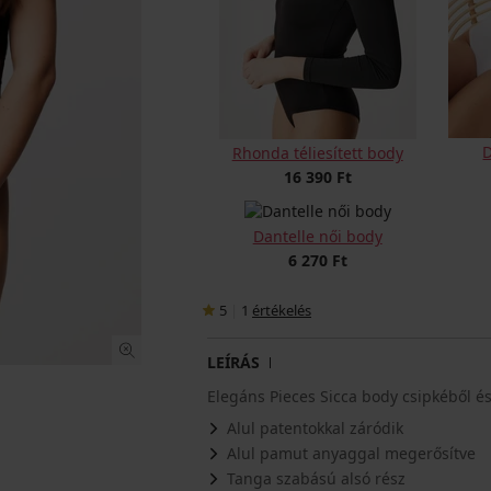
D
Rhonda téliesített body
16 390 Ft
Dantelle női body
6 270 Ft
5
|
1
értékelés
LEÍRÁS
Elegáns Pieces Sicca body csipkéből és 
Alul patentokkal záródik
Alul pamut anyaggal megerősítve
Tanga szabású alsó rész