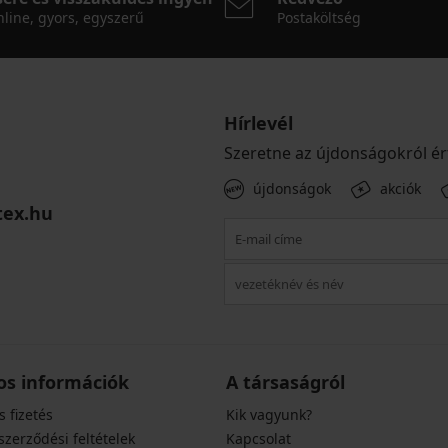
line, gyors, egyszerű
Postaköltség
Hírlevél
Szeretne az újdonságokról ér
újdonságok
akciók
tex.hu
os információk
A társaságról
s fizetés
Kik vagyunk?
szerződési feltételek
Kapcsolat