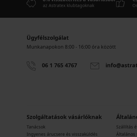
az Astratex klubtagoknak
On
Ügyfélszolgálat
Munkanapokon 8:00 - 16:00 óra között
06 1 765 4767
info@astra
Szolgáltatások vásárlóknak
Általán
Tanácsok
Szállítás é
Ingyenes árucsere és visszaküldés
Általános 