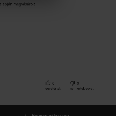
alapján megvásárolt
0
0
egyetértek
nem értek egyet
Hogyan válasszon