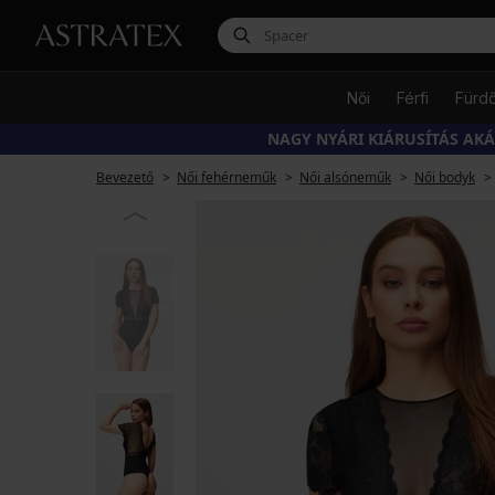
Női
Férfi
Fürd
NAGY NYÁRI KIÁRUSÍTÁS AK
Bevezető
Női fehérneműk
Női alsóneműk
Női bodyk