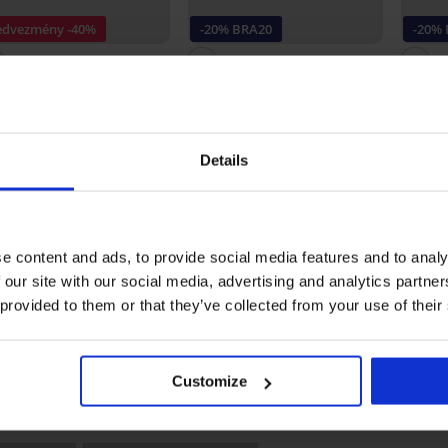
edvezmény -40%
-20% BRA20
-20%
5
5
Themis Lace Nature bélelt
Siluet
melltartó
nélküli
-A Johny fürdőnadrág
18 190 Ft
19 990
30 Ft
10 890 Ft
14 560 Ft
16 000
kód:
BRA20
Details
e content and ads, to provide social media features and to analy
Pieces Sicca body TERMÉK ÉRTÉKELÉSE
 our site with our social media, advertising and analytics partn
 provided to them or that they’ve collected from your use of their
5
1x
4
0x
3
0x
2
0x
Customize
1
0x