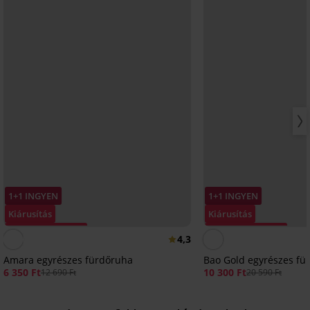
1+1 INGYEN
1+1 INGYEN
Kiárusítás
Kiárusítás
Kedvezmény -50%
Kedvezmény -50%
4,3
Amara egyrészes fürdőruha
Bao Gold egyrészes fü
6 350 Ft
10 300 Ft
12 690 Ft
20 590 Ft