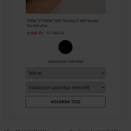
PINK STORM Soft Studio II kétrészes
fürdőruha
Kedvezmény
Eredeti ár
8 600 Ft
17 180 Ft
Válasszon méretet
KOSÁRBA TESZ