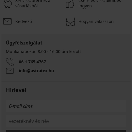
8% visszatérítés a
Csere és visszaküldés
vásárlásból
ingyen
Kedvező
Hogyan válasszon
Ügyfélszolgálat
Munkanapokon 8:00 - 16:00 óra között
06 1 765 4767
info@astratex.hu
Hírlevél