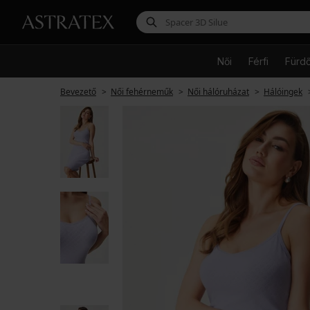
Női
Férfi
Fürd
Bevezető
Női fehérneműk
Női hálóruházat
Hálóingek