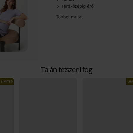
Térdközépig érő
Többet mutat
Talán tetszeni fog
LIMITED
LIM