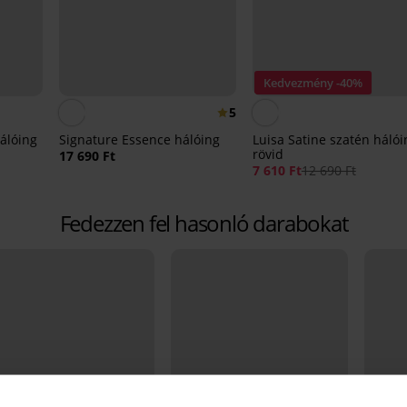
Kedvezmény -40%
5
hálóing
Signature Essence hálóing
Luisa Satine szatén hálói
rövid
17 690 Ft
7 610 Ft
12 690 Ft
Fedezzen fel hasonló darabokat