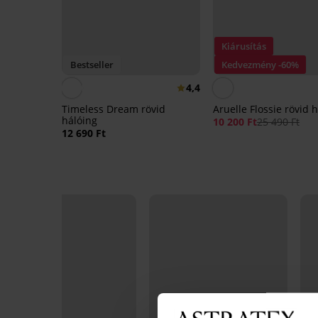
Kiárusítás
Bestseller
Kedvezmény -60%
4,4
Timeless Dream rövid
Aruelle Flossie rövid 
hálóing
10 200 Ft
25 490 Ft
12 690 Ft