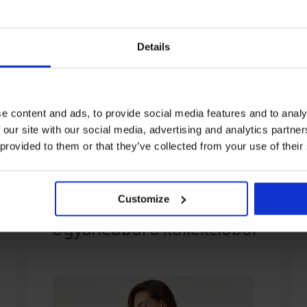
Details
Bestseller
4
4,9
glet alakformáló atléta
Triumph Lovely Minimizer
Lora a
e content and ads, to provide social media features and to analy
bélés nélküli melltartó
490 Ft
16 190
 our site with our social media, advertising and analytics partn
15 990 Ft
 provided to them or that they’ve collected from your use of their
Customize
Ugyanebből a kollekcióból