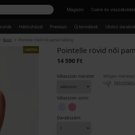
Keresés
Magazin
Csere és visszaküldé
őruhák
Hálóruházat
Premium
Új termékek
Utolsó darabo
Basic
Pointelle rövid női pamut hálóing
Pointelle rövid női pa
LIMITED
14 590 Ft
Válasszon méretet
Milyen méretet
Mérettábl
Válasszon színt:
Darabszám: