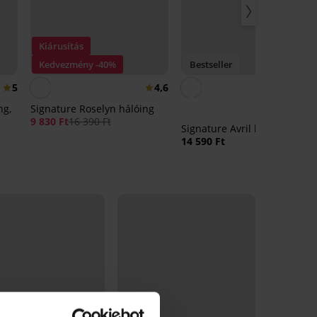
Kiárusítás
Kedvezmény -40%
Bestseller
5
4,6
4,
ng,
Signature Roselyn hálóing
9 830 Ft
16 390 Ft
Signature Avril hálóing, rövi
14 590 Ft