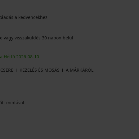
záadás a kedvencekhez
e vagy visszaküldés 30 napon belül
ja Hétfő
2026
-08-10
CSERE
KEZELÉS ÉS MOSÁS
A MÁRKÁRÓL
őtt mintával