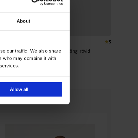
About
5
5
lakformáló body
Zuza hálóing, rövid
se our traffic. We also share
 Ft
14 590 Ft
ers who may combine it with
 services.
Allow all