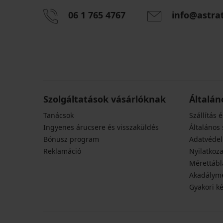
06 1 765 4767
info@astra
Szolgáltatások vásárlóknak
Általán
Tanácsok
Szállítás é
Ingyenes árucsere és visszaküldés
Általános 
Bónusz program
Adatvédel
Reklamáció
Nyilatkoza
Mérettábl
Akadályme
Gyakori k