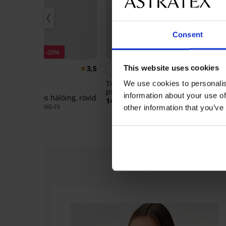
Consent
Kedvezmény -20%
This website uses cookies
3,5
4,5
Timeless Dream rövid
Sin
We use cookies to personalis
pizsama
15 
information about your use of
Cora szoptatós hálóing, rövid
14 590 Ft
18 150 Ft
22 690 Ft
other information that you’ve
-50%
Kiárusítás
-40%
Kiárusítás
-70%
-50%