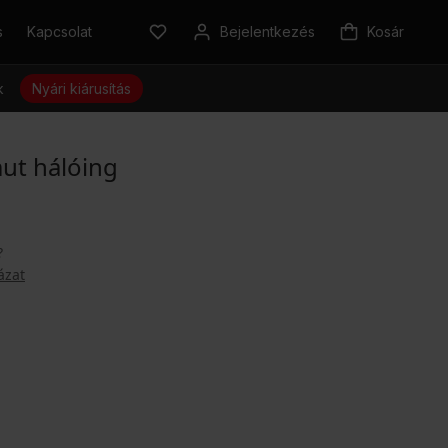
s
Kapcsolat
Bejelentkezés
Kosár
k
Nyári kiárusítás
mut hálóing
?
ázat