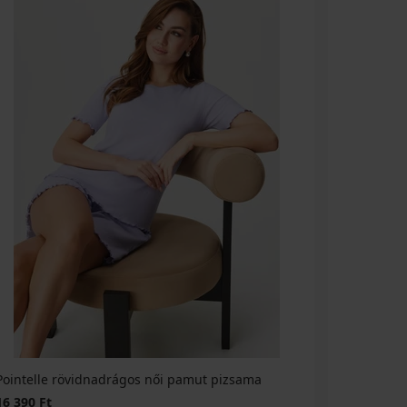
Pointelle rövidnadrágos női pamut pizsama
16 390 Ft