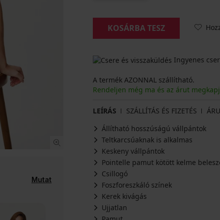
Hoz
KOSÁRBA TESZ
Ingyenes cser
A termék AZONNAL szállítható.
Rendeljen még ma és az árut megkap
LEÍRÁS
SZÁLLÍTÁS ÉS FIZETÉS
ÁRU
Állítható hosszúságú vállpántok
Teltkarcsúaknak is alkalmas
Keskeny vállpántok
Pointelle pamut kötött kelme belesz
Csillogó
Mutat
Foszforeszkáló színek
Kerek kivágás
Ujjatlan
Pamut