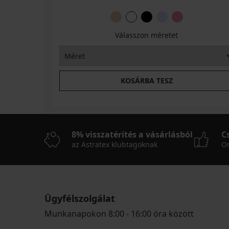
Válasszon méretet
KOSÁRBA TESZ
8% visszatérítés a vásárlásból
C
az Astratex klubtagoknak
On
Ügyfélszolgálat
Munkanapokon 8:00 - 16:00 óra között