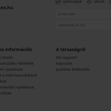
újdonságok
akciók
tex.hu
os információk
A társaságról
s fizetés
Kik vagyunk?
szerződési feltételek
Kapcsolat
mi nyilatkozat
Jutalékos értékesítés
t a sütik használatáról
ázat
ntesítési nyilatkozat
érdések