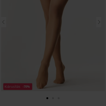
Kiárusítás
-70%