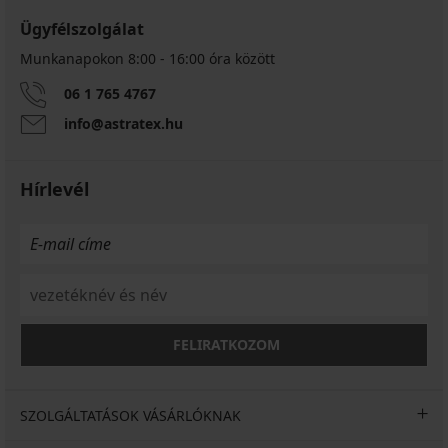
Ügyfélszolgálat
Munkanapokon 8:00 - 16:00 óra között
Pieces
Cellen
06 1 765 4767
Neck
pulóverruha
info@astratex.hu
Kedvezmény
9 550
Ft
Eredeti ár
19 090
Hírlevél
Ft
FELIRATKOZOM
SZOLGÁLTATÁSOK VÁSÁRLÓKNAK