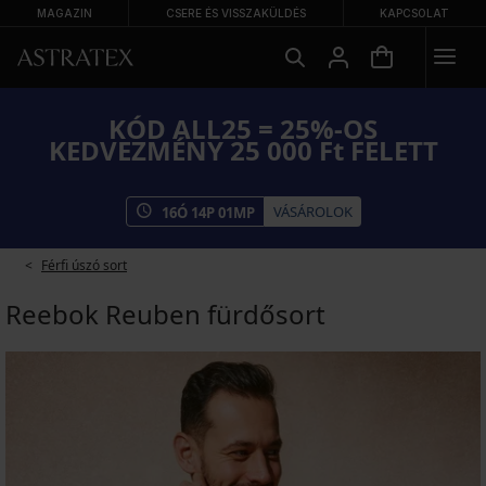
MAGAZIN
CSERE ÉS VISSZAKÜLDÉS
KAPCSOLAT
KÓD ALL25 = 25%-OS
KEDVEZMÉNY 25 000 Ft FELETT
VÁSÁROLOK
16
Ó
14
P
01
MP
Férfi úszó sort
Reebok Reuben fürdősort