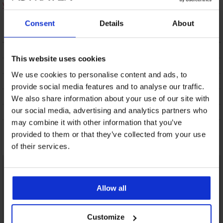
Vacanze Sahara I női
David Mare Arty
Stella Lila női
fürdőruha felső
Modern bikinifelső
fürdőruha felső
Consent
Details
About
10 860 Ft
8 790 Ft
5 910 Ft
LEÍRÁS
This website uses cookies
SZÁLLÍTÁS ÉS FIZETÉS
We use cookies to personalise content and ads, to
ÁRUCSERE
provide social media features and to analyse our traffic.
KEZELÉS ÉS MOSÁS
We also share information about your use of our site with
our social media, advertising and analytics partners who
A MÁRKÁRÓL
may combine it with other information that you’ve
provided to them or that they’ve collected from your use
Talán tetszeni fog
of their services.
Allow all
Customize