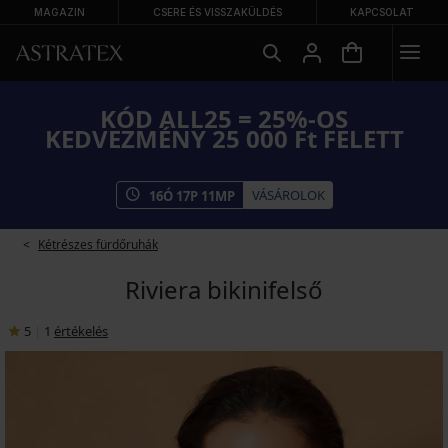
MAGAZIN
CSERE ÉS VISSZAKÜLDÉS
KAPCSOLAT
KÓD ALL25 = 25%-OS
KEDVEZMÉNY 25 000 Ft FELETT
VÁSÁROLOK
16
Ó
17
P
10
MP
Kétrészes fürdőruhák
Riviera bikinifelső
5
|
1
értékelés