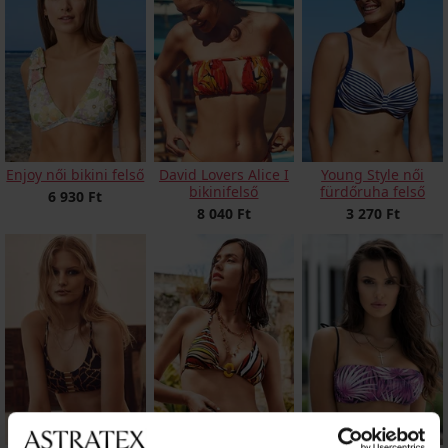
Enjoy női bikini felső
David Lovers Alice I
Young Style női
bikinifelső
fürdőruha felső
6 930 Ft
8 040 Ft
3 270 Ft