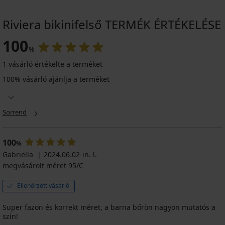
Riviera bikinifelső TERMÉK ÉRTÉKELÉSE
100
%
1 vásárló értékelte a terméket
100% vásárló ajánlja a terméket
Sorrend
100
%
Gabriella
2024.06.02-in. l.
megvásárolt méret 95/C
Ellenőrzött vásárló
Super fazon és korrekt méret, a barna bőrön nagyon mutatós a
szín!