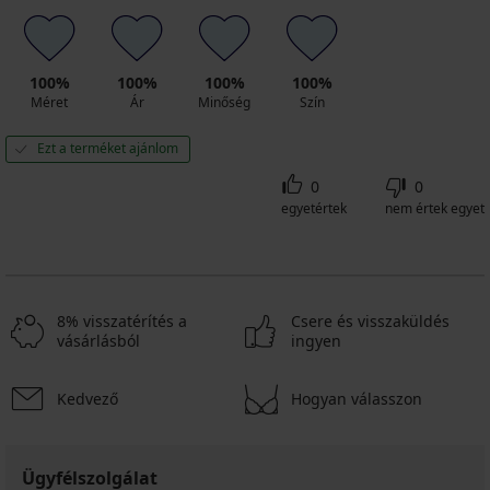
100%
100%
100%
100%
Méret
Ár
Minőség
Szín
Ezt a terméket ajánlom
0
0
egyetértek
nem értek egyet
8% visszatérítés a
Csere és visszaküldés
vásárlásból
ingyen
Kedvező
Hogyan válasszon
Ügyfélszolgálat