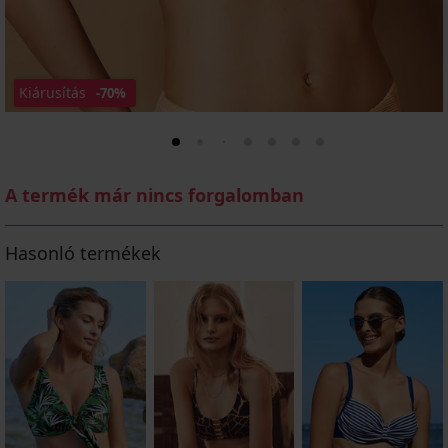
Kiárusítás
-70%
A termék már nincs forgalomban
Hasonló termékek