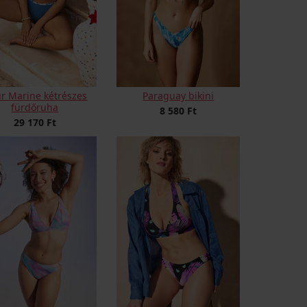
ur Marine kétrészes
Paraguay bikini
fürdőruha
8 580 Ft
29 170 Ft