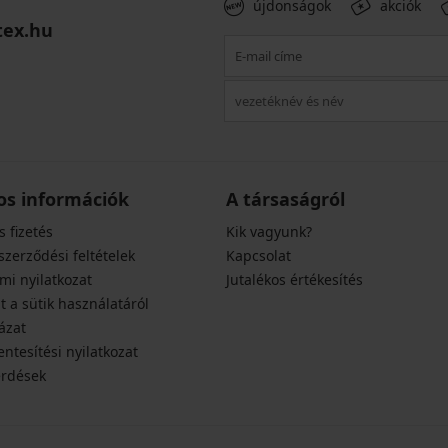
újdonságok
akciók
tex.hu
os információk
A társaságról
s fizetés
Kik vagyunk?
szerződési feltételek
Kapcsolat
mi nyilatkozat
Jutalékos értékesítés
t a sütik használatáról
ázat
ntesítési nyilatkozat
érdések