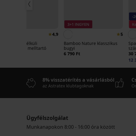
-
3+1 INGYEN
K
4,9
5
Elvira bélés nélküli
Bamboo Nature klasszikus
Spa
mellkisebbítő melltartó
bugyi
szá
15 990 Ft
6 790 Ft
30 
12 
8% visszatérítés a vásárlásból
C
az Astratex klubtagoknak
On
Ügyfélszolgálat
Munkanapokon 8:00 - 16:00 óra között