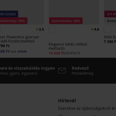
20% SUN20
3+1 
edvezmény -50%
Kedvezmény -30%
Bests
3,5
4,6
cer Flowerkiss gyorsan
DIVA by
radó fürdőruhafelső
7 290 
Elegance bélés nélküli
790 Ft
melltartó
320 Ft
kód:
SUN20
14 620 Ft
20 890 Ft
sere és visszaküldés ingyen
Kedvező
line, gyors, egyszerű
Postaköltség
Hírlevél
Szeretne az újdonságokról ér