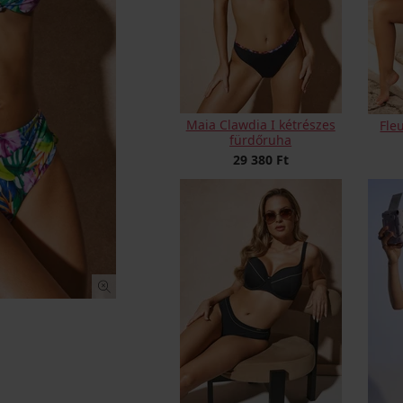
Maia Clawdia I kétrészes
Fle
fürdőruha
29 380 Ft