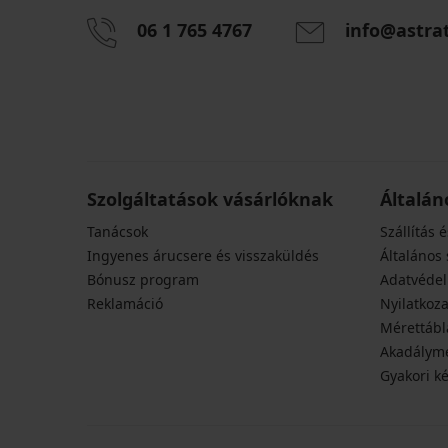
06 1 765 4767
info@astra
Szolgáltatások vásárlóknak
Általán
Tanácsok
Szállítás é
Ingyenes árucsere és visszaküldés
Általános 
Bónusz program
Adatvédel
Reklamáció
Nyilatkoza
Mérettábl
Akadályme
Gyakori k