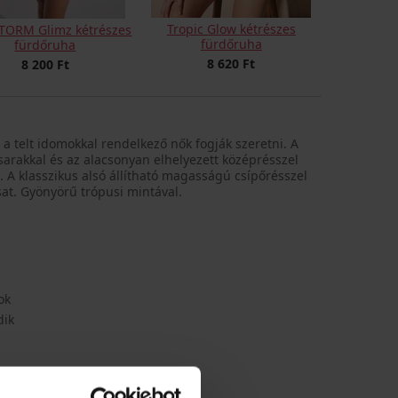
Tropic Glow kétrészes
TORM Glimz kétrészes
fürdőruha
fürdőruha
8 620 Ft
8 200 Ft
n a telt idomokkal rendelkező nők fogják szeretni. A
osarakkal és az alacsonyan elhelyezett középrésszel
A klasszikus alsó állítható magasságú csípőrésszel
sat. Gyönyörű trópusi mintával.
ok
dik