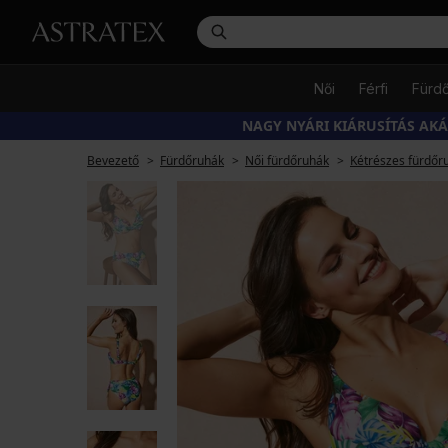
Női
Férfi
Fürd
NAGY NYÁRI KIÁRUSÍTÁS AK
Bevezető
Fürdőruhák
Női fürdőruhák
Kétrészes fürdőr