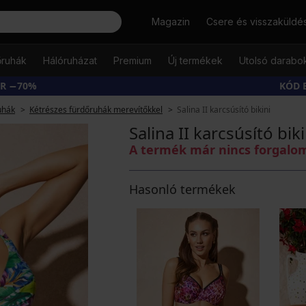
Keresés
Magazin
Csere és visszaküldé
őruhák
Hálóruházat
Premium
Új termékek
Utolsó darabo
ÁR −70%
KÓD 
uhák
Kétrészes fürdőruhák merevítőkkel
Salina II karcsúsító bikini
Salina II karcsúsító biki
A termék már nincs forgal
Hasonló termékek