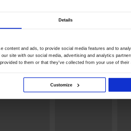
Klasszikus szabású alsó
Anyag
82% p
Details
Tételkód
83017
EAN
,
Márka
Ysabe
Gyártó
AIMSA
3., 46
ysabe
e content and ads, to provide social media features and to analy
 our site with our social media, advertising and analytics partn
 provided to them or that they’ve collected from your use of their
Talán tetszeni fog
LIMITED
Customize