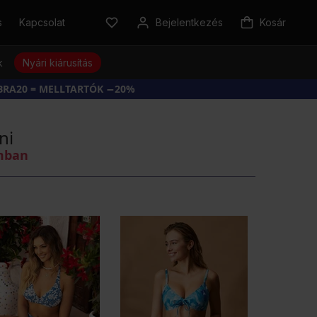
s
Kapcsolat
Bejelentkezés
Kosár
k
Nyári kiárusítás
BRA20 = MELLTARTÓK −20%
ni
omban