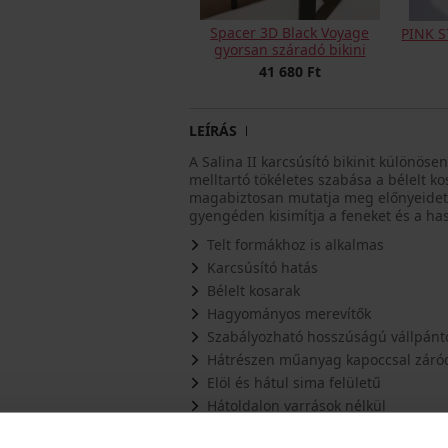
Spacer 3D Black Voyage
PINK S
gyorsan száradó bikini
41 680 Ft
LEÍRÁS
A Salina II karcsúsító bikinit különöse
melltartó tökéletes szabása a bélelt k
magabiztosan mutatja meg előnyeidet. 
gyengéden kisimítja a feneket és a ha
Telt formákhoz is alkalmas
Karcsúsító hatás
Bélelt kosarak
Hagyományos merevítők
Szabályozható hosszúságú vállpánt
Hátrészen műanyag kapoccsal záró
Elöl és hátul sima felületű
Hátoldalon varrások nélkül
A magasság oldalt szabályozható