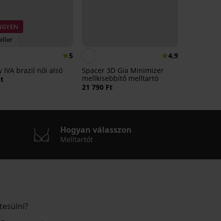
INGYEN
eller
5
4,9
 IVA brazil női alsó
Spacer 3D Gia Minimizer
mellkisebbítő melltartó
Ft
21 790 Ft
Hogyan válasszon
Melltartót
tesülni?