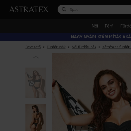
Női
Férfi
Fürd
NAGY NYÁRI KIÁRUSÍTÁS AK
Bevezető
Fürdőruhák
Női fürdőruhák
Kétrészes fürdőr