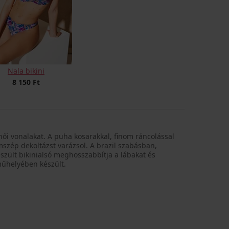
Nala bikini
8 150 Ft
női vonalakat. A puha kosarakkal, finom ráncolással
mszép dekoltázst varázsol. A brazil szabásban,
zült bikinialsó meghosszabbítja a lábakat és
műhelyében készült.