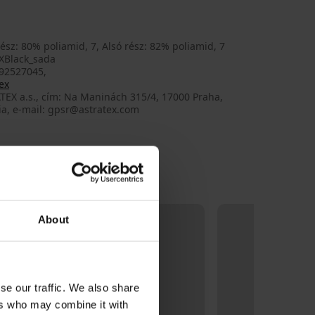
rész: 80% poliamid, 7, Alsó rész: 82% poliamid, 7
XBlack_sada
92527045,
ex
TEX a.s., cím: Na Maninách 315/4, 17000 Praha,
ia, e-mail: gpsr@astratex.com
About
se our traffic. We also share
ers who may combine it with