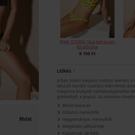
PINK STORM Taja kétrészes
fürdőruha
8 150 Ft
LEÍRÁS
A San bikini elegáns módon kiemeli a 
készült bardot szabású bikinifelső álo
magasra kivágott combkivágásokkal kés
gömbölyíti a popsit. Az Astratex divat
Bélelt kosarak
Oldalsó merevítők
Mutat
Hagyományos merevítők
Megkötős vállpántok
Kapoccsal záródik