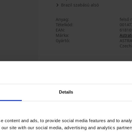
Brazil szabású alsó
Anyag
felső 
Tételkód
001AT
EAN
61816
Márka
Astrat
Gyártó
ASTRA
Czech
Talán tetszeni fog
Details
e content and ads, to provide social media features and to analy
 our site with our social media, advertising and analytics partn