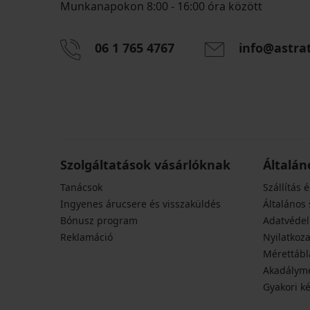
Munkanapokon 8:00 - 16:00 óra között
Ima
06 1 765 4767
info@astra
strandruha
Ima
Kedvezmény
II
7 280
strandruha
Ft
Kedvezmény
7 280
Eredeti ár
18 190
Ft
Ft
Eredeti ár
18 190
5 830
Ft
Ft
kód
5 830
SUN20
Szolgáltatások vásárlóknak
Ft
Általán
kód
Tanácsok
Szállítás é
SUN20
Ingyenes árucsere és visszaküldés
Általános 
Bónusz program
Adatvédel
Reklamáció
Nyilatkoza
Mérettábl
Akadályme
Gyakori k