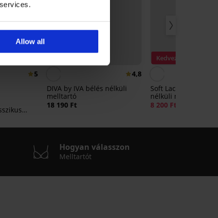
 services.
Allow all
Bestseller
Kedvezmény -50%
5
4,8
DIVA by IVA bélés nélküli
Soft Lace II bélelt, m
melltartó
nélküli melltartó
18 190 Ft
8 200 Ft
16 390 Ft
sszikus
Hogyan válasszon
Melltartót