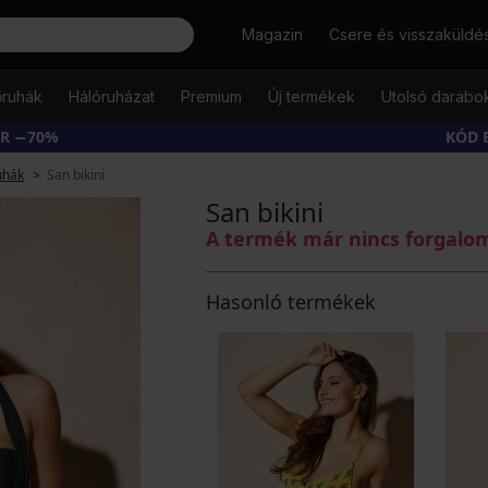
Keresés
Magazin
Csere és visszaküldé
őruhák
Hálóruházat
Premium
Új termékek
Utolsó darabo
ÁR −70%
KÓD 
uhák
San bikini
San bikini
A termék már nincs forgal
Hasonló termékek