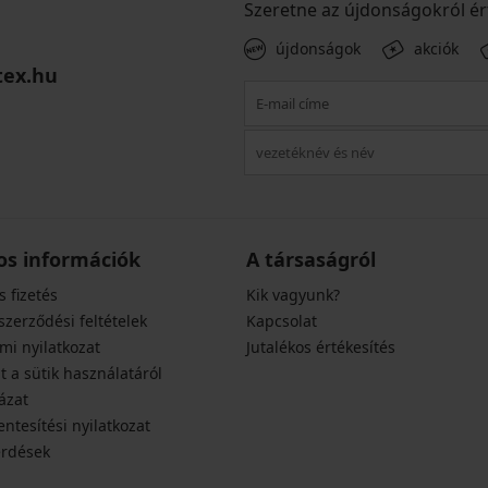
Szeretne az újdonságokról ér
újdonságok
akciók
tex.hu
os információk
A társaságról
s fizetés
Kik vagyunk?
szerződési feltételek
Kapcsolat
mi nyilatkozat
Jutalékos értékesítés
t a sütik használatáról
ázat
ntesítési nyilatkozat
érdések