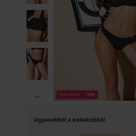
Kiárusítás
-70%
Ugyanebből a kollekcióból