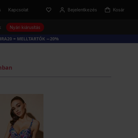
s
Kapcsolat
Bejelentkezés
Kosár
k
Nyári kiárusítás
BRA20 = MELLTARTÓK −20%
omban