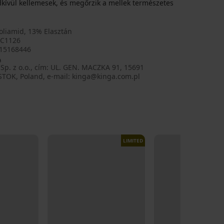
dkívül kellemesek, és megőrzik a mellek természetes
oliamid, 13% Elasztán
C1126
15168446
A
Sp. z o.o., cím: UL. GEN. MACZKA 91, 15691
STOK, Poland, e-mail: kinga@kinga.com.pl
LIMITED