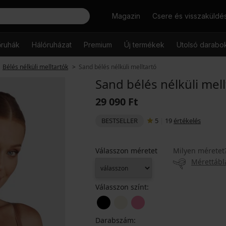
Keresés
Magazin
Csere és visszaküldé
őruhák
Hálóruházat
Premium
Új termékek
Utolsó darabo
Bélés nélküli melltartók
Sand bélés nélküli melltartó
Sand bélés nélküli mell
29 090 Ft
BESTSELLER
5
|
19
értékelés
Válasszon méretet
Milyen méretet
Mérettábl
Válasszon színt:
Darabszám: