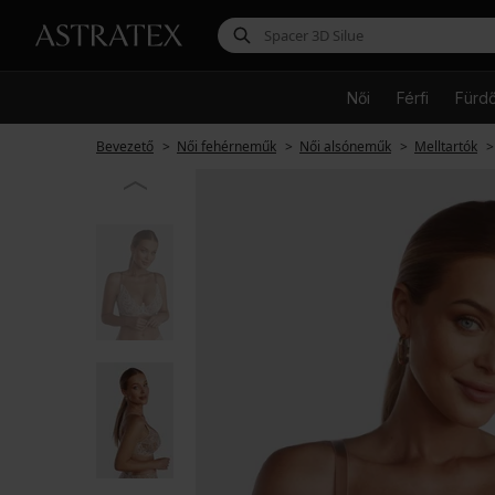
Női
Férfi
Fürd
Bevezető
Női fehérneműk
Női alsóneműk
Melltartók