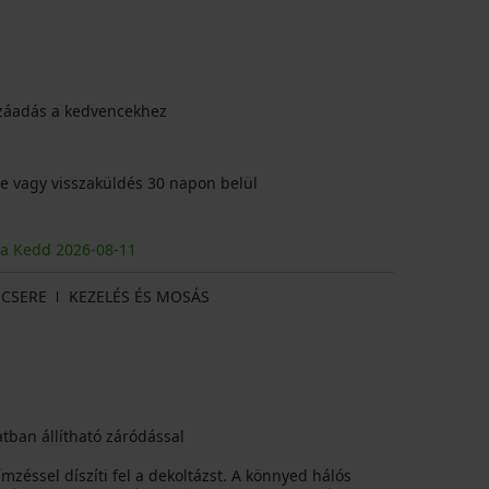
záadás a kedvencekhez
e vagy visszaküldés 30 napon belül
ja Kedd
2026
-08-11
CSERE
KEZELÉS ÉS MOSÁS
tban állítható záródással
mzéssel díszíti fel a dekoltázst. A könnyed hálós