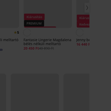
Kiárusítás
Kiárusítás
PREMIUM
Kedvezmény -30%
Kedvezmény -50%
5
li melltartó
Fantasie Lingerie Magdalena
Jenny bélés nélküli m
bélés nélküli melltartó
16 440 Ft
23 490 Ft
20 450 Ft
40 890 Ft
20