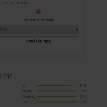
Kedvezmény
Eredeti ár
Kedvezmén
19 550 Ft
32 590 Ft
11 470 Ft
Válasszon méretet
KOSÁRBA TESZ
ELÉSE
Ár
84%
Méret
96%
Minőség
96%
Szín
98%