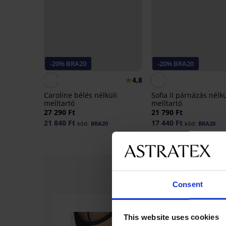
-20% BRA20
-20% BRA20
4,8
Caroline bélés nélküli
Sofia II párnázás nélkü
melltartó
melltartó
27 290 Ft
21 790 Ft
21 840 Ft
17 440 Ft
kód:
BRA20
kód:
BRA20
Consent
This website uses cookies