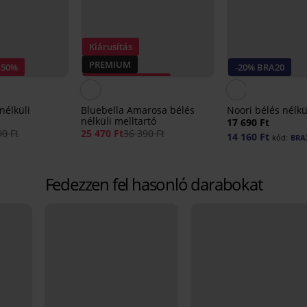
Kiárusítás
PREMIUM
-50%
-20% BRA20
Kedvezmény -30%
Bluebella Amarosa bélés
Noori bélés nélkü
nélküli melltartó
17 690 Ft
0 Ft
25 470 Ft
36 390 Ft
14 160 Ft
kód:
BRA
Fedezzen fel hasonló darabokat