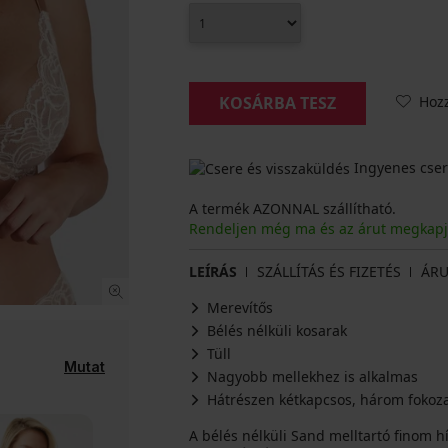
Hoz
KOSÁRBA TESZ
Ingyenes cser
A termék AZONNAL szállítható.
Rendeljen még ma és az árut megkap
LEÍRÁS
SZÁLLÍTÁS ÉS FIZETÉS
ÁRU
Merevítős
Bélés nélküli kosarak
Tüll
Mutat
Nagyobb mellekhez is alkalmas
Hátrészen kétkapcsos, három fokoza
A bélés nélküli Sand melltartó finom hí