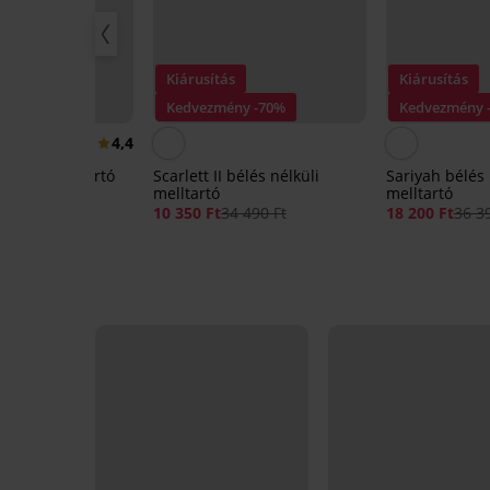
Kiárusítás
Kiárusítás
20
Kedvezmény -70%
Kedvezmény 
4,4
élküli melltartó
Scarlett II bélés nélküli
Sariyah bélés nélküli
melltartó
melltartó
10 350 Ft
34 490 Ft
18 200 Ft
36 39
ód:
BRA20