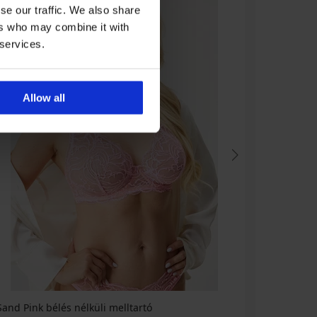
se our traffic. We also share
ers who may combine it with
 services.
Allow all
Sand Pink bélés nélküli melltartó
Sand II kl