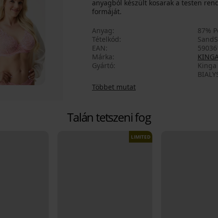
anyagból készült kosarak a testen ren
formáját.
Anyag
87% P
Tételkód
SandS
EAN
59036
Márka
KING
Gyártó
Kinga 
BIALY
Többet mutat
Talán tetszeni fog
LIMITED