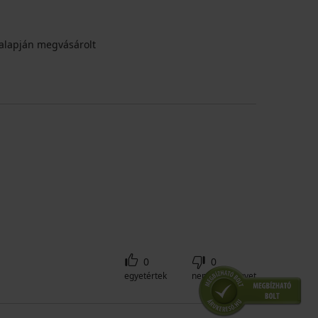
alapján megvásárolt
0
0
egyetértek
nem értek egyet