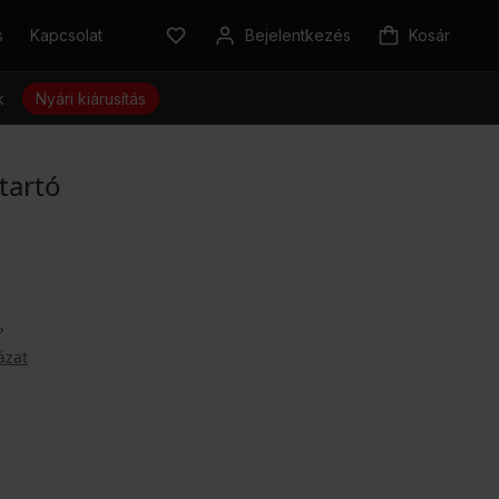
s
Kapcsolat
Bejelentkezés
Kosár
k
Nyári kiárusítás
tartó
?
ázat