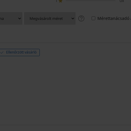
1
0x
Mérettanácsadó 
Ellenőrzött vásárló