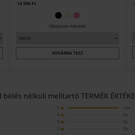
14 590 Ft
Válasszon méretet
KOSÁRBA TESZ
 bélés nélküli melltartó TERMÉK ÉRTÉK
5
19x
4
0x
3
0x
2
0x