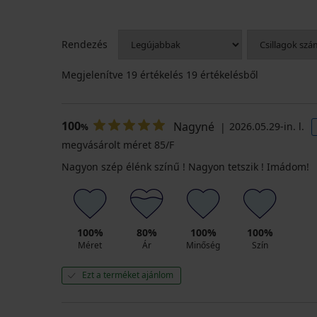
Rendezés
Megjelenítve
19
értékelés 19 értékelésből
100
Nagyné
2026.05.29-in. l.
%
megvásárolt méret 85/F
Nagyon szép élénk színű ! Nagyon tetszik ! Imádom!
100%
80%
100%
100%
Méret
Ár
Minőség
Szín
Ezt a terméket ajánlom