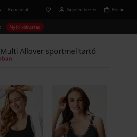
s
Kapcsolat
Bejelentkezés
Kosár
k
Nyári kiárusítás
Multi Allover sportmelltartó
omban