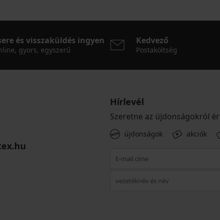
sere és visszaküldés ingyen
Kedvező
line, gyors, egyszerű
Postaköltség
Hírlevél
Szeretne az újdonságokról ér
újdonságok
akciók
tex.hu