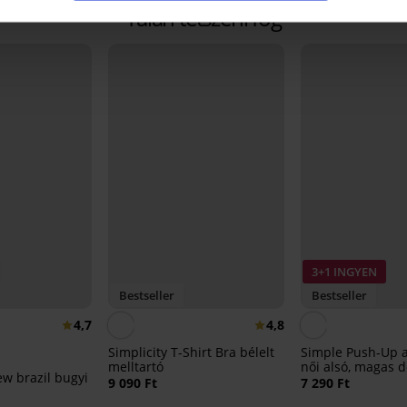
Talán tetszeni fog
3+1 INGYEN
Bestseller
Bestseller
4,7
4,8
Simplicity T-Shirt Bra bélelt
Simple Push-Up 
melltartó
női alsó, magas 
w brazil bugyi
9 090 Ft
7 290 Ft