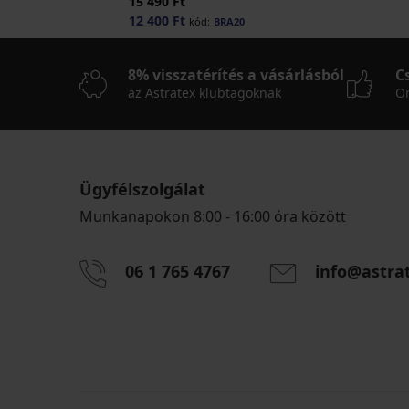
15 490 Ft
12 400 Ft
kód:
BRA20
8% visszatérítés a vásárlásból
C
az Astratex klubtagoknak
On
Ügyfélszolgálat
Munkanapokon 8:00 - 16:00 óra között
06 1 765 4767
info@astra