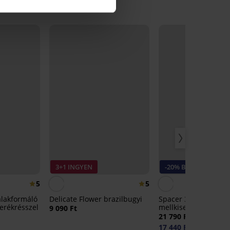
3+1 INGYEN
-20% BRA20
5
5
alakformáló
Delicate Flower brazilbugyi
Spacer 3D Gia Minim
derékrésszel
mellkisebbítő mellta
9 090 Ft
21 790 Ft
17 440 Ft
kód:
BRA20