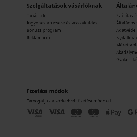
Szolgáltatások vásárlóknak
Általán
Tanácsok
Szállítás é
Ingyenes árucsere és visszaküldés
Általános 
Bónusz program
Adatvédel
Reklamáció
Nyilatkoza
Mérettábl
Akadályme
Gyakori k
Fizetési módok
Támogatjuk a közkedvelt fizetési módokat