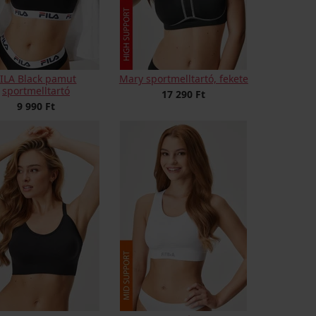
FILA Black pamut
Mary sportmelltartó, fekete
sportmelltartó
17 290 Ft
9 990 Ft