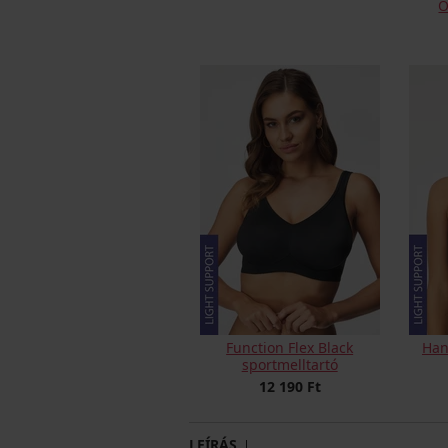
O
Function Flex Black
Han
sportmelltartó
12 190 Ft
LEÍRÁS