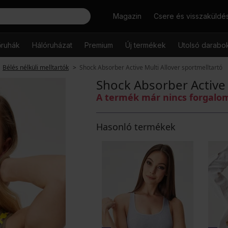
Keresés
Magazin
Csere és visszaküldé
őruhák
Hálóruházat
Premium
Új termékek
Utolsó darabo
Bélés nélküli melltartók
Shock Absorber Active Multi Allover sportmelltartó
Shock Absorber Active 
A termék már nincs forgal
Hasonló termékek