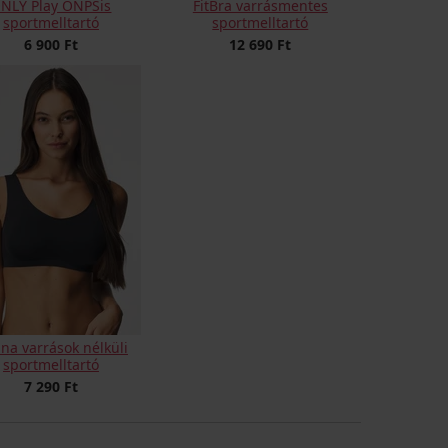
NLY Play ONPSis
FitBra varrásmentes
sportmelltartó
sportmelltartó
6 900 Ft
12 690 Ft
na varrások nélküli
sportmelltartó
7 290 Ft