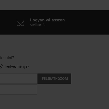
Hogyan válasszon
Melltartót
tesülni?
kedvezmények
FELIRATKOZOM