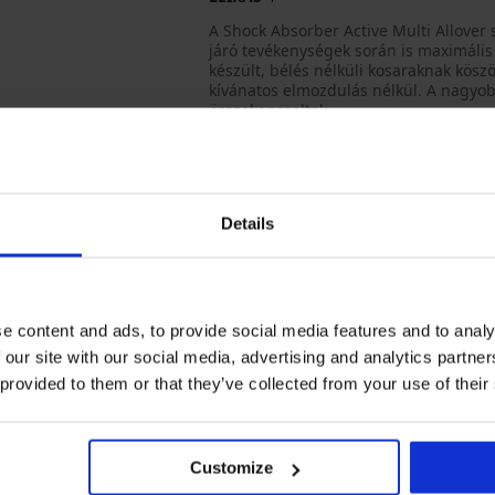
A Shock Absorber Active Multi Allover 
járó tevékenységek során is maximális
készült, bélés nélküli kosaraknak kö
kívánatos elmozdulás nélkül. A nagyob
összekapcsoltak.
HIGH support – legmagasabb fokú tá
sporttevékenységekhez
Lapos varrások
Bélés nélküli kosarak
Details
Merevítők nélkül
Szabályozható hosszúságú vállpánt
Puha bélelt vállpántok
Hátrészen kapcsos záródással
e content and ads, to provide social media features and to analy
 our site with our social media, advertising and analytics partn
Anyag
91% p
 provided to them or that they’ve collected from your use of their
Tételkód
U100
Márka
Shock
Gyártó
Champ
41012 
Customize