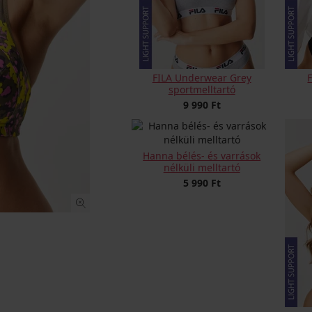
FILA Underwear Grey
sportmelltartó
9 990 Ft
Hanna bélés- és varrások
nélküli melltartó
5 990 Ft