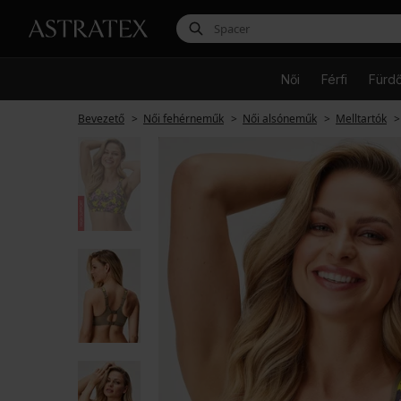
Női
Férfi
Fürd
Bevezető
Női fehérneműk
Női alsóneműk
Melltartók