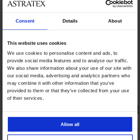
Consent
Details
About
This website uses cookies
We use cookies to personalise content and ads, to
provide social media features and to analyse our traffic.
We also share information about your use of our site with
our social media, advertising and analytics partners who
may combine it with other information that you’ve
provided to them or that they’ve collected from your use
of their services.
-20% GET20
-20% GET20
Allow all
2PACK Zion pamut rövid szárú
Saxon rövi
boxeralsó
18 190 Ft
14 590 Ft