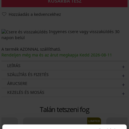
KOSÁRBA TESZ
Hozzáadás a kedvencekhez
Ingyenes csere vagy visszaküldés 30
napon belül
A termék AZONNAL szállítható.
Rendeljen még ma és az árut megkapja Kedd
2026
-08-11
LEÍRÁS
SZÁLLÍTÁS ÉS FIZETÉS
ÁRUCSERE
KEZELÉS ÉS MOSÁS
Talán tetszeni fog
LIMITED