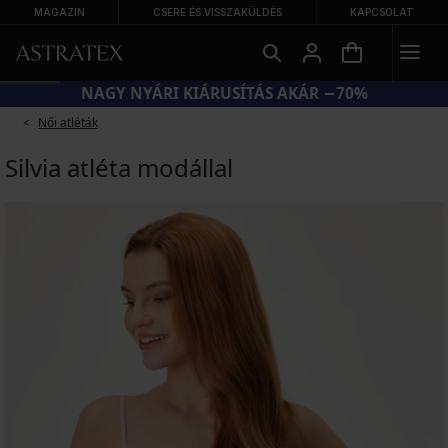
MAGAZIN
CSERE ÉS VISSZAKÜLDÉS
KAPCSOLAT
NAGY NYÁRI KIÁRUSÍTÁS AKÁR −70%
Női atléták
Silvia atléta modállal