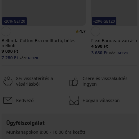
-20% GET20
-20% GET20
4,7
Bellinda Cotton Bra melltartó, bélés
Flexi Bandeau varrás né
nélküli
4 590 Ft
9 090 Ft
3 680 Ft
kód:
GET20
7 280 Ft
kód:
GET20
8% visszatérítés a
Csere és visszaküldés
vásárlásból
ingyen
Kedvező
Hogyan válasszon
-30%
-30%
-13%
Kiárusítás
-70%
-20 % GET20
-20 % GET20
-20 % GET20
-20 % GET20
-20 % GET20
-20 % GET20
-20 % GET20
-20 % GET20
Ügyfélszolgálat
4,7
5
4,8
5
5
Munkanapokon 8:00 - 16:00 óra között
Angel
2PACK