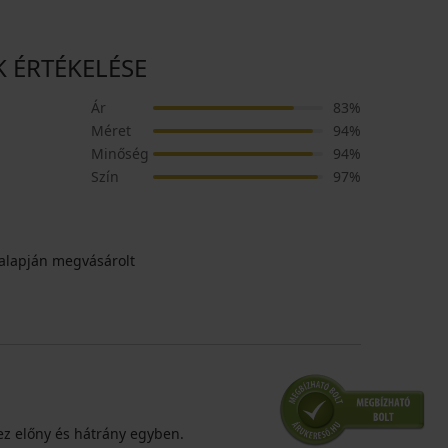
K ÉRTÉKELÉSE
Ár
83%
Méret
94%
Minőség
94%
Szín
97%
alapján megvásárolt
ez előny és hátrány egyben.