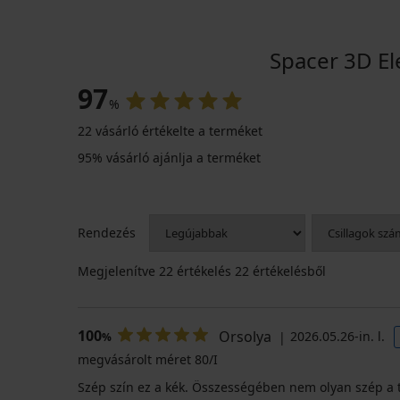
Spacer 3D E
97
%
22 vásárló értékelte a terméket
95% vásárló ajánlja a terméket
Rendezés
Megjelenítve
22
értékelés 22 értékelésből
100
Orsolya
2026.05.26-in. l.
%
megvásárolt méret 80/I
Szép szín ez a kék. Összességében nem olyan szép a t