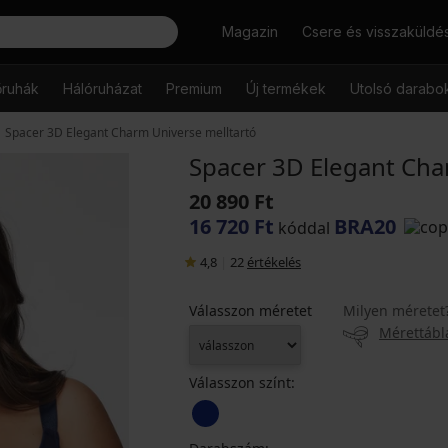
Keresés
Magazin
Csere és visszaküldé
őruhák
Hálóruházat
Premium
Új termékek
Utolsó darabo
Spacer 3D Elegant Charm Universe melltartó
Spacer 3D Elegant Cha
20 890 Ft
16 720 Ft
BRA20
kóddal
4,8
|
22
értékelés
Válasszon méretet
Milyen méretet
Mérettábl
Válasszon színt: