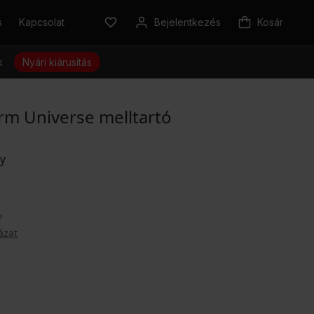
s
Kapcsolat
Bejelentkezés
Kosár
k
Nyári kiárusítás
rm Universe melltartó
?
ázat