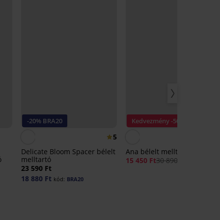
-20% BRA20
Kedvezmény -50%
5
Delicate Bloom Spacer bélelt
Ana bélelt melltartó
ó
melltartó
15 450 Ft
30 890 Ft
23 590 Ft
18 880 Ft
kód:
BRA20