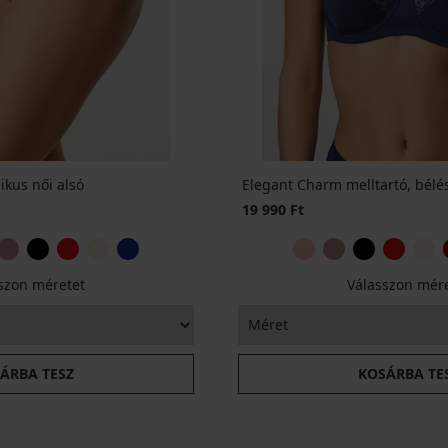
ikus női alsó
Elegant Charm melltartó, bélés
19 990 Ft
szon méretet
Válasszon mér
ÁRBA TESZ
KOSÁRBA TE