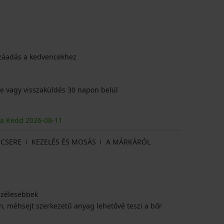
záadás a kedvencekhez
e vagy visszaküldés 30 napon belül
ja Kedd
2026
-08-11
CSERE
KEZELÉS ÉS MOSÁS
A MÁRKÁRÓL
szélesebbek
m, méhsejt szerkezetű anyag lehetővé teszi a bőr