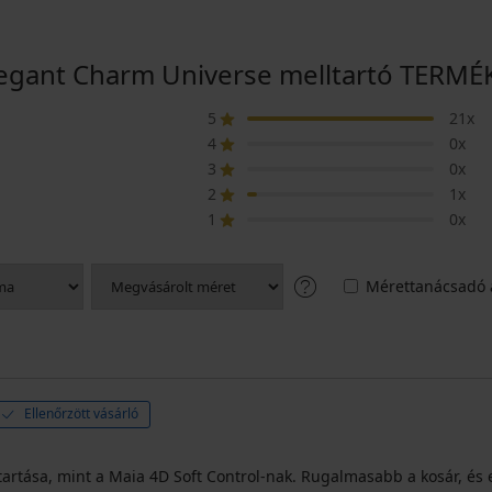
legant Charm Universe melltartó TERMÉ
5
21x
4
0x
3
0x
2
1x
1
0x
Mérettanácsadó 
Ellenőrzött vásárló
artása, mint a Maia 4D Soft Control-nak. Rugalmasabb a kosár, és 