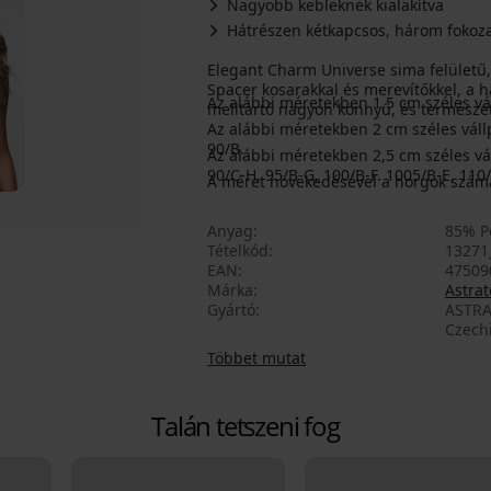
Nagyobb kebleknek kialakítva
Hátrészen kétkapcsos, három fokoza
Elegant Charm Universe sima felületű, 
Spacer kosarakkal és merevítőkkel, a h
Az alábbi méretekben 1,5 cm széles váll
melltartó nagyon könnyű, és természete
Az alábbi méretekben 2 cm széles vállp
90/B.
Az alábbi méretekben 2,5 cm széles vállp
90/C-H, 95/B-G, 100/B-F. 1005/B-E, 110
A méret növekedésével a horgok száma
Anyag
85% P
Tételkód
13271
EAN
47509
Márka
Astrat
Gyártó
ASTRA
Czech
Többet mutat
Talán tetszeni fog