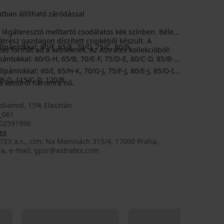
tban állítható záródással
légáteresztó melltartó csodálatos kék színben. Bélelt
átrész gazdagon díszített csipkéből készült. A
pántokkal: 60/F, 65/E, 70/D, 75/C, 80/B.
s formát ad a kebleknek. Az Astratex kollekcióból!
ántokkal: 60/G-H, 65/B, 70/E-F, 75/D-E, 80/C-D, 85/B-C,
ántokkal: 60/I, 65/H-K, 70/G-J, 75/F-J, 80/E-J, 85/D-I,
/B-D, 115/C-D, 120/B.
 kettőről háromra nő.
oliamid, 15% Elasztán
_061
02591996
ex
TEX a.s., cím: Na Maninách 315/4, 17000 Praha,
ia, e-mail: gpsr@astratex.com
LIMITED