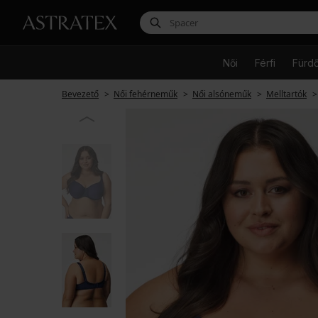
Női
Férfi
Fürd
Bevezető
Női fehérneműk
Női alsóneműk
Melltartók