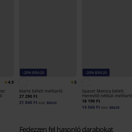
-20% BRA20
-20% BRA20
4,9
5
zer
Marte bélelt melltartó
Spacer Monica bélelt,
tó
merevítő nélküli melltart
27 290 Ft
18 190 Ft
21 840 Ft
kód:
BRA20
14 560 Ft
kód:
BRA20
Fedezzen fel hasonló darabokat