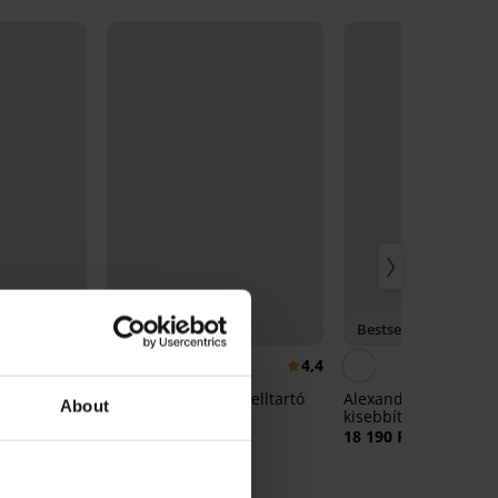
-20% BRA20
Bestseller
4,8
4,4
Lou bélés nélküli melltartó
Alexandra bélés nélk
About
kisebbítő melltartó
28 190 Ft
 bélelt
18 190 Ft
22 560 Ft
kód:
BRA20