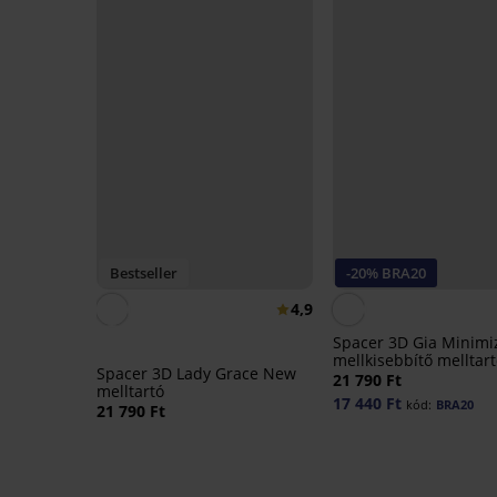
Bestseller
-20% BRA20
4,9
Spacer 3D Gia Minimi
mellkisebbítő melltar
Spacer 3D Lady Grace New
21 790 Ft
melltartó
17 440 Ft
kód:
BRA20
21 790 Ft