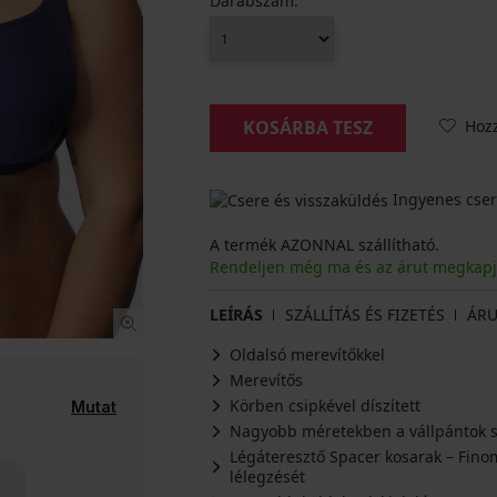
Darabszám:
Hoz
KOSÁRBA TESZ
Ingyenes cser
A termék AZONNAL szállítható.
Rendeljen még ma és az árut megkap
LEÍRÁS
SZÁLLÍTÁS ÉS FIZETÉS
ÁRU
Oldalsó merevítőkkel
Merevítős
Körben csipkével díszített
Mutat
Nagyobb méretekben a vállpántok 
Légáteresztő Spacer kosarak – Fino
lélegzését