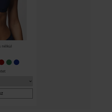
 nélkül
etet
SZ